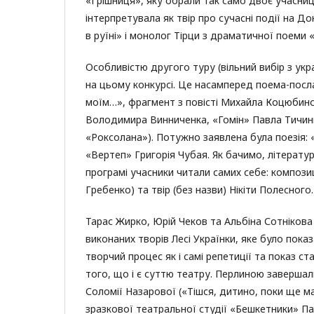
«Грішниця», яку обрали так само двоє учасни
інтерпретувала як твір про сучасні події на Д
в руїні» і монолог Тірци з драматичної поеми
Особливістю другого туру (вільний вибір з ук
на цьому конкурсі. Це насамперед поема-посл
моїм…», фрагмент з повісті Михайла Коцюбинсь
Володимира Винниченка, «Гомін» Павла Тичини,
«Роксолана»). Потужно заявлена була поезія: 
«Вертеп» Григорія Чубая. Як бачимо, літературн
програмі учасники читали самих себе: композ
Гребенко) та твір (без назви) Нікіти Полесного.
Тарас Жирко, Юрій Чеков та Альбіна Сотнікова 
виконаних творів Лесі Українки, яке було пока
творчий процес як і самі репетиції та показ с
того, що і є суттю театру. Перлиною завершал
Соломії Назарової («Тішся, дитино, поки ще ма
зразкової театральної студії «Бешкетники» Па