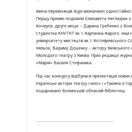
Імена переможців журі визначило одностайно: 
Першу премію поділили Єлизавета Неглядюк з Х
Кочерги, друге місце – Дарина Гребенко з Воли
студентка КНУТКТ ім. І. Карпенка-Карого. Інші
університету мистецтв ім. І. Котляревського С
ляльок, Вадиму Доценку – актору Київського 
Молодого театру з Києва. Приз редакції журнал
«Марія» Василя Стефаника.
Під час конкурсу відбулася презентація нових к
Українські актори театру і кіно» і «Таємна істо
подаровано Волинській обласній бібліотеці.