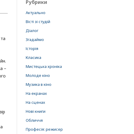
Рубрики
Актуально
Вісті зі студій
Діалог
 та
Згадаймо
Історія
Класика
йн.
Мистецька хроніка
а –
Молоде кіно
ого
Музика в кіно
На екранах
На сценах
Нові книги
вір
Обличчя
ла
Професія: режисер