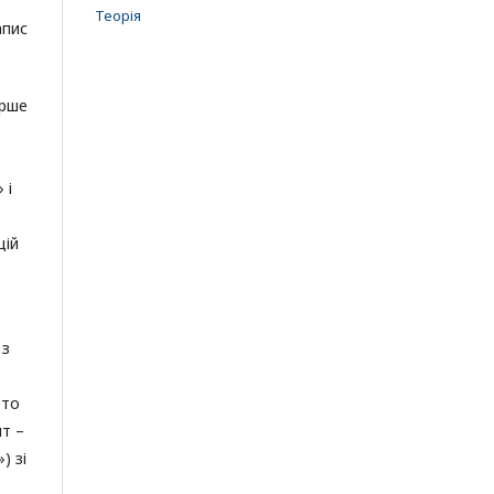
Теорія
апис
ерше
 і
цій
 з
бто
ят –
) зі