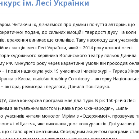
нкурс ім. Лесі Українки
аром. Читаючи їх, дізнаємося про думки і почуття авторки, що
ократичної подачі, до сильних емоцій і твердості духу. Та коли
ів, враження виникає ще сильніше. Таку насолоду для учасників
них читців імені Лесі Українки, який з 2014 року кожної осені
ектора-художнього керівника Волинського театру ляльок Данила
иму РФ. Минулого року через карантинні умови він проходив онла
 і подія надихнула усіх 19 учасників і членів журі – Тараса Жирк
Франка з Києва, львів’ян Альбіну Сотнікову – акторку Національн
а – актора, режисера і педагога, Данила Поштарука.
У, сама конкурсна програма має два тури. В рік 150-річчя Лесі
ним з актуальним змістом («Казка про Оха-чародія», «Віла-
ро учасників читали монолог Міріам з «Одержимої», прозвучав т
ово» і «Щастя», яке виконали двоє конкурсантів. Дві учасниці
, що стало хрестоматійним. Своєрідним акцентом програми ста