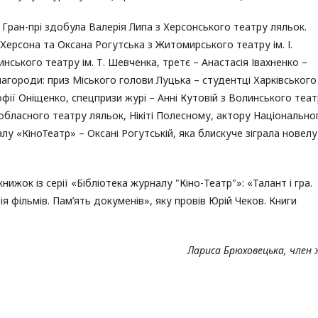
Гран-прі здобула Валерія Липа з Херсонського театру ляльок.
ерсона та Оксана Рогутська з Житомирського театру ім. І.
нського театру ім. Т. Шевченка, третє – Анастасія Івахненко –
 нагороди: приз Міського голови Луцька – студентці Харківського
офії Оніщенко, спецпризи журі – Анні Кутовій з Волинського теа
обласного театру ляльок, Нікіті Полесному, актору Національно
у «КіноТеатр» – Оксані Рогутській, яка блискуче зіграла новелу
нижок із серії «Бібліотека журналу "Кіно-Театр"»: «Талант і гра.
рія фільмів. Пам’ять докуменів», яку провів Юрій Чеков. Книги
Лариса Брюховецька, член 