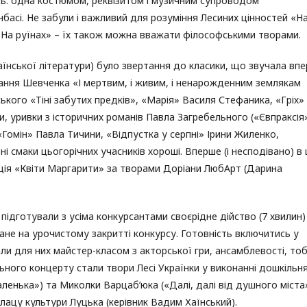
ць: одна костюмом, реквізитом і музичним супроводом
онбасі. Не забули і важливий для розуміння Лесиних цінностей «Н
 «На руїнах» – їх також можна вважати філософськими творами.
раїнської літератури) було звертання до класики, що звучала вп
ання Шевченка «І мертвим, і живим, і ненарожденним землякам
кого «Тіні забутих предків», «Марія» Василя Стефаника, «Гріх»
 уривки з історичних романів Павла Загребельного («Євпраксія»
«Гомін» Павла Тичини, «Відпустка у серпні» Ірини Жиленко,
і смаки цьогорічних учасників хороші. Вперше (і несподівано) в 
иція «Квіти Маргарити» за творами Доріани ЛюбАрт (Дарина
підготували з усіма конкурсантами своєрідне дійство (7 хвилин)
зане на урочистому закритті конкурсу. Готовність включитись у
тали для них майстер-класом з акторської гри, ансамблевості, то
ьного концерту стали твори Лесі Українки у виконанні дошкільн
ленька») та Миколки Варцаб’юка («Далі, далі від душного міста»
лацу культури Луцька (керівник Вадим Хаїнський).