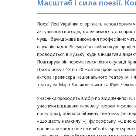
Масштаб і сила поезії. Ко
Поезії Лесі Українки огортають неповторним ч
актуальні й сьогодні, долучаємося до їх арист
чуєш і бачиш живе виконання професійних читц
слухачів надає Всеукраїнський конкурс професій
проводиться в Луцьку, куди з ініціативи дир
Поштарука він перемістився після окупації Кр
Цього року з 18 по 20 жовтня пройшов наживо –
актора і режисера Національного театру ім. І. 
театру ім. Марії Заньковецької та Юрія Чеков
Учасники проходять відбір по відділеннях НСТД
учасники віддавали перевагу творам міфологіч
посестра»), обирали біблійну тематику (четве
«Що дасть нам силу?»), філософську: «Одно сл
прочитали кредо поетеси «Contra spem spero»