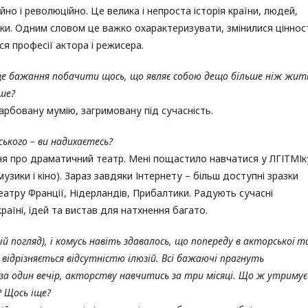
о і революційно. Це велика і непроста історія країни, людей,
іки. Одним словом це важко охарактеризувати, змінилися цінност
ся професії актора і режисера.
 це бажання побачити щось, що являє собою дещо більше ніж жит
ше?
арбовану мумію, загримовану під сучасність.
ського – ви надихаєтесь?
ня про драматичний театр. Мені пощастило навчатися у ЛГІТМІк
узики і кіно). Зараз завдяки Інтернету – більш доступні зразки
театру Франції, Нідерландів, Прибалтики. Радують сучасні
аїні, ідей та вистав для натхнення багато.
мій погляд), і комусь навіть здавалось, що попереду в акторської т
 відрізняється відсутністю ілюзій. Всі бажаючі прагнуть
один вечір, акторству навчитись за три місяці. Що ж утримує
? Щось іще?