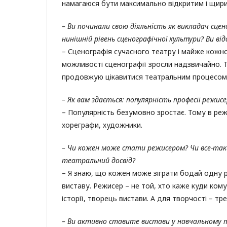
намагаюся бути максимально відкритим і щири
– Ви починали свою діяльність як викладач сцено
нинішній рівень сценографічної культури? Ви від
– Сценографія сучасного театру і майже кожн
можливості сценографії зросли надзвичайно. Теп
продовжую цікавитися театральним процесом і
– Як вам здається: популярність професії режисе
– Популярність безумовно зростає. Тому в реж
хореграфи, художники.
– Чи кожен може стати режисером? Чи все-таки
театральний досвід?
– Я знаю, що кожен може зіграти бодай одну р
виставу. Режисер – не той, хто каже куди ком
історії, творець вистави. А для творчості – т
– Ви активно ставите вистави у навчальному 