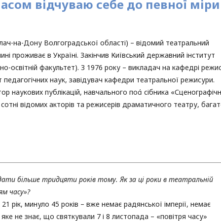
асом відчуваю себе до певної міри
 Калач-на-Дону Волгоградської області) – відомий театральний
нині проживає в Україні. Закінчив Київський державний інститут
рно-освітній факультет). З 1976 року – викладач на кафедрі режи
т педагогічних наук, завідувач кафедри театральної режисури.
тор наукових публікацій, навчального по сібника «Сценографіч
в сотні відомих акторів та режисерів драматичного театру, багат
дати більше тридцяти років тому. Як за ці роки в театральній
ям часу»?
21 рік, минуло 45 років – вже немає радянської імперії, немає
, яке не знає, що святкували 7 і 8 листопада – «повітря часу»