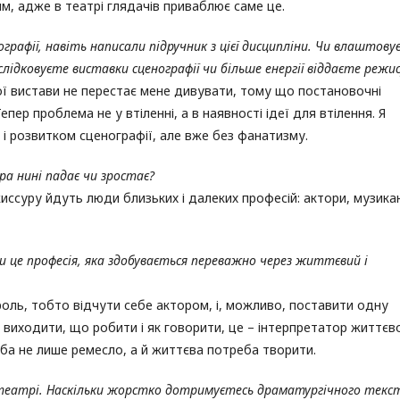
м, адже в театрі глядачів приваблює саме це.
графії, навіть написали підручник з цієї дисципліни. Чи влаштовує
слідковуєте виставки сценографії чи більше енергії віддаєте режис
ої вистави не перестає мене дивувати, тому що постановочні
ер проблема не у втіленні, а в наявності ідеї для втілення. Я
 розвитком сценографії, але вже без фанатизму.
ра нині падає чи зростає?
иссуру йдуть люди близьких і далеких професій: актори, музика
 це професія, яка здобувається переважно через життєвий і
оль, тобто відчути себе актором, і, можливо, поставити одну
у виходити, що робити і як говорити, це – інтерпретатор життєв
реба не лише ремесло, а й життєва потреба творити.
театрі. Наскільки жорстко дотримуєтесь драматургічного текст