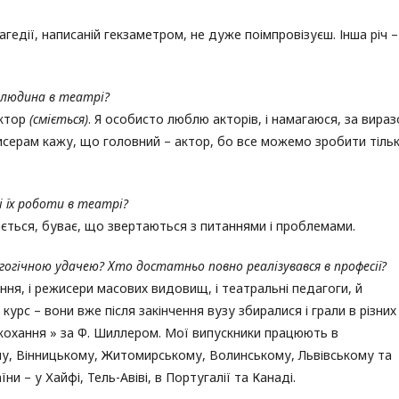
агедії, написаній гекзаметром, не дуже поімпровізуєш. Інша річ –
 людина в театрі?
ектор
(сміється)
. Я особисто люблю акторів, і намагаюся, за вира
исерам кажу, що головний – актор, бо все можемо зробити тіль
сі їх роботи в театрі?
ється, буває, що звертаються з питаннями і проблемами.
агогічною удачею? Хто достатньо повно реалізувався в професії?
ння, і режисери масових видовищ, і театральні педагоги, й
урс – вони вже після закінчення вузу збиралися і грали в різних
і кохання » за Ф. Шиллером. Мої випускники працюють в
му, Вінницькому, Житомирському, Волинському, Львівському та
и – у Хайфі, Тель-Авіві, в Португалії та Канаді.