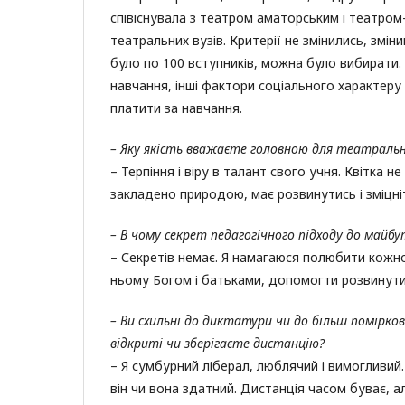
співіснувала з театром аматорським і театром-
театральних вузів. Критерії не змінились, змін
було по 100 вступників, можна було вибирати
навчання, інші фактори соціального характеру
платити за навчання.
– Яку якість вважаєте головною для театральн
– Терпіння і віру в талант свого учня. Квітка 
закладено природою, має розвинутись і зміцн
– В чому секрет педагогічного підходу до майб
– Секретів немає. Я намагаюся полюбити кожног
ньому Богом і батьками, допомогти розвинути
– Ви схильні до диктатури чи до більш помірко
відкриті чи зберігаєте дистанцію?
– Я сумбурний ліберал, люблячий і вимогливий
він чи вона здатний. Дистанція часом буває, а