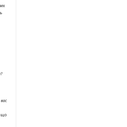
них
ть
и?
 вас
а що