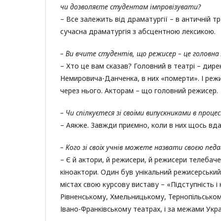
чи дозволяєте студентам імпровізувати?
– Все залежить від драматургії – в античній тр
сучасна драматургія з абсцентною лексикою.
– Ви вчите студентів, що режисер – це головна
– Хто це вам сказав? Головний в театрі – дир
Немировича-Данченка, в них «померти». І реж
через нього. Акторам – що головний режисер.
– Чи спілкуєтеся зі своїми випускниками в проце
– Аякже. Завжди приємно, коли в них щось вда
– Кого зі своїх учнів можете назвати своєю пед
– Є й актори, й режисери, й режисери телебаче
кіноактори. Один був унікальний режисерський к
містах свою курсову виставу – «Підступність 
Рівненському, Хмельницькому, Тернопільсько
Івано-Франківському театрах, і за межами Україн