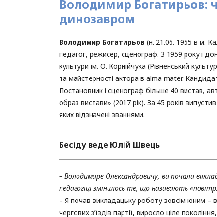
Володимир Богатирьов: ч
динозавром
Володимир Богатирьов
(н. 21.06. 1955 в м.
педагог, режисер, сценограф. З 1959 року і до
культури ім. О. Корнійчука (Рівненський культу
та майстерності актора в alma mater. Кандида
Постановник і сценограф більше 40 вистав, ав
образ вистави» (2017 рік). За 45 років випусти
яких відзначені званнями.
Бесіду веде Юлій Швець
– Володимире Олександровичу, ви почали викла
педагогіці змінилось те, що називають «повітр
– Я почав викладацьку роботу зовсім юним – в 
чергових з’їздів партії, виросло ціле покоління