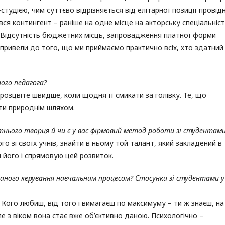
студією, чим суттєво відрізняється від елітарної позиції провід
ився контингент – раніше на одне місце на акторську спеціальніс
. Відсутність бюджетних місць, запровадження платної форми
 привели до того, що ми приймаємо практично всіх, хто здатний
ого педагога?
не розцвіте швидше, коли щодня її смикати за голівку. Те, що
іти природнім шляхом.
утнього творця й чи є у вас фірмовий метод роботи зі студентам
о зі своїх учнів, знайти в ньому той талант, який закладений в
 його і спрямовую цей розвиток.
ваного керування навчальним процесом? Стосунки зі студентами у
. Кого любиш, від того і вимагаєш по максимуму – ти ж знаєш, н
ле з віком вона стає вже об’єктивно даною. Психологічно –