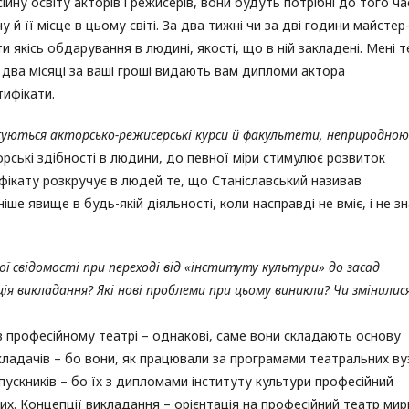
йну освіту акторів і режисерів, вони будуть потрібні до того ча
й її місце в цьому світі. За два тижні чи за дві години майстер
и якісь обдарування в людині, якості, що в ній закладені. Мені 
а два місяці за ваші гроші видають вам дипломи актора
тифікати.
жуються акторсько-режисерські курси й факультети, неприродною
орські здібності в людини, до певної міри стимулює розвиток
ифікату розкручує в людей те, що Станіславський називав
 явище в будь-якій діяльності, коли насправді не вміє, і не зн
ної свідомості при переході від «інституту культури» до засад
ія викладання? Які нові проблеми при цьому виникли? Чи змінилис
 в професійному театрі – однакові, саме вони складають основу
кладачів – бо вони, як працювали за програмами театральних вуз
пускників – бо їх з дипломами інституту культури професійний
их. Концепції викладання – орієнтація на професійний театр ми