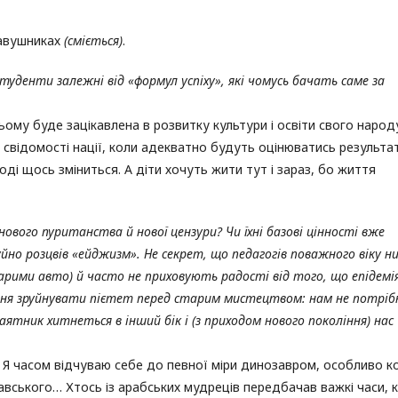
навушниках
(сміється)
.
туденти залежні від «формул успіху», які чомусь бачать саме за
ому буде зацікавлена в розвитку культури і освіти свого народ
а свідомості нації, коли адекватно будуть оцінюватись результа
оді щось зміниться. А діти хочуть жити тут і зараз, бо життя
вого пуританства й нової цензури? Чи їхні базові цінності вже
уйно розцвів «ейджизм». Не секрет, що педагогів поважного віку ни
арими авто) й часто не приховують радості від того, що епідемія
ння зруйнувати пієтет перед старим мистецтвом: нам не потріб
ятник хитнеться в інший бік і (з приходом нового покоління) нас
о. Я часом відчуваю себе до певної міри динозавром, особливо к
авського… Хтось із арабських мудреців передбачав важкі часи, 