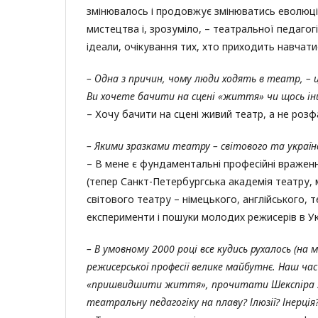
змінювалось і продовжує змінюватись еволюційн
мистецтва і, зрозуміло, – театральної педагог
ідеали, очікування тих, хто приходить навчати
– Одна з причин, чому люди ходять в театр, –
Ви хочете бачити на сцені «життя» чи щось ін
– Хочу бачити на сцені живий театр, а не розф
– Якими зразками театру – світового та україн
– В мене є фундаментальні професійні вражен
(тепер Санкт-Петербургська академія театру, м
світового театру – німецького, англійського, 
експерименти і пошуки молодих режисерів в Укр
– В умовному 2000 році все кудись рухалось (на 
режисерської професії велике майбутнє. Наш час
«пришвидшити життя», прочитати Шекспіра за 
театральну педагогіку на плаву? Ілюзії? Інерція