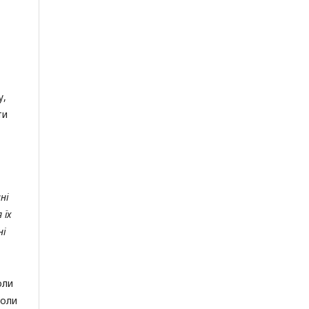
у,
ти
ні
 їх
ні
оли
коли