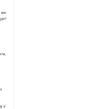
 вас
урі?
нти,
ої
у й