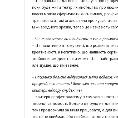
– Театральна педагогіка – це наука про професі
поки буде жити театр як мистецтво про людину 
класів можна сформувати якісь вміння, розкрит
трапляються такі оголошення про курси, які з
міжнародного зразка, тепер це називають сер
– Чи не вважаєте ви швидкість, з якою розмно
– Це позитивно в тому сенсі, що розвиває акт
креативності, а негативно, що наявність серт
«войовничим дилетантизмом». Це – найстрашніше
але думає, що вміє і знає.
– Наскільки болісно відбувалася зміна педагогіч
професійного театру? Яких змін зазнала концепц
критерії відбору студентів?
– Критерії професіоналізму в самодіяльності і
творчої свідомості. Болісно це було не для ви
так і продовжили за ними працювати, а для ви
театр не приймав, або приймав, як другосортн