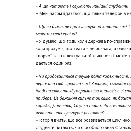
– А що читають і слухають нинішні студенти?
– Мені часом здається, що тільки телефон в 
– Що ви думаєте про культурний колоніалізм? С
межами своєї країни?
– Я думаю, що тоді, коли держава по-справжнь
коли зрозуміє, що театр – не розвага, а ознак
творчої та інтелектуальної діяльності, може т
дається один раз.
– Чи продовжиться тріумф політкоректності, но
пережили свій зірковий час? Зокрема, сьогодні б
іноді називають «бумерами» (за аналогією зі ст
прибере. Це бажання сильне так само, як бажа
корифеї, Данченки, Ступки тощо. Чи все-таки ма
чекають нові культурні революції?
– Історія вчить, що все розвивається циклічн
студенти питають, чи я особисто знав Станісл