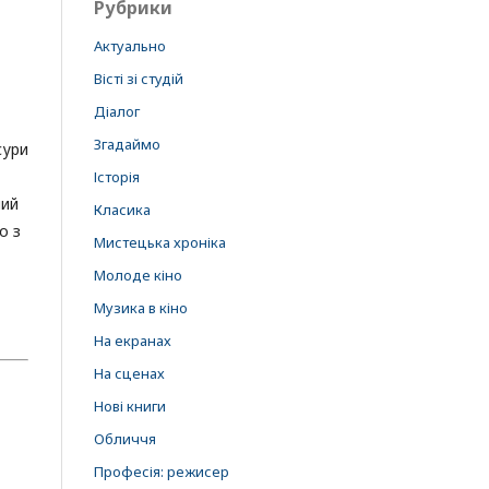
Рубрики
Актуально
Вісті зі студій
Діалог
Згадаймо
сури
Історія
ний
Класика
о з
Мистецька хроніка
Молоде кіно
Музика в кіно
На екранах
На сценах
Нові книги
Обличчя
Професія: режисер