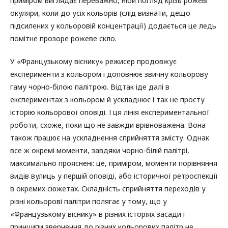
приміром виглядає переважно, ніби погляд крізь рожеві
окуляри, коли до усіх кольорів (слід визнати, дещо
підсилених у кольоровій концентрації) додається це ледь
помітне прозоре рожеве скло.
У «Французькому віснику» режисер продовжує
експерименти з кольором і доповнює звичну кольорову
гаму чорно-білою палітрою. Відтак іде далі в
експериментах з кольором й ускладнює і так не просту
історію кольорової оповіді. І ця лінія експериментальної
роботи, схоже, поки що не завжди врівноважена. Вона
також працює на ускладнення сприйняття змісту. Однак
все ж окремі моменти, завдяки чорно-білій палітрі,
максимально прояснені: це, приміром, моменти порівняння
видів вулиць у першій оповіді, або історичної ретроспекції
в окремих сюжетах. Складність сприйняття переходів у
різні кольорові палітри полягає у тому, що у
«Французькому віснику» в різних історіях засади і
принципи звернення до різних кольорових палітр не