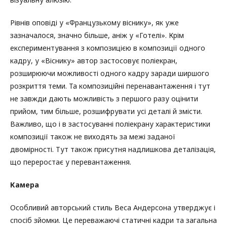
Рівнів оповіді у «Французькому віснику», як уже
зазначалося, значно більше, аніж у «Готелі». Крім
експериментування з композицією в композиції одного
кадру, у «Віснику» автор застосовує поліекран,
розширюючи можливості одного кадру заради ширшого
розкриття теми. Та композиційні перенавантаження і тут
не завжди дають можливість з першого разу оцінити
прийом, тим більше, розшифрувати усі деталі й змісти.
Важливо, що і в застосуванні поліекрану характеристики
композиції також не виходять за межі заданої
двомірності. Тут також присутня надлишкова деталізація,
що переростає у перевантаження.
Камера
Особливий авторський стиль Веса Андерсона утверджує і
спосіб зйомки. Це переважаючі статичні кадри та загальна