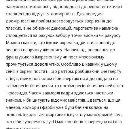
навмисно стилізовані у відповідності до певної естетики і
сплощені до відчуття двомірності. Для передачі
двомірності як прийом застосовується звернення до
пласких, а не об’ємних декорацій, перспектива навмисне
сплощується за рахунок вибору точки зйомки чи ракурсу.
Можна сказати, що інколи окремі кадри стилізовані до
певного напрямку живопису. Наприклад, звернення до
французького імпресіонізму чи постімпресіонізму
прочитується доволі чітко. Особливо цікавими у цьому
сенсі є окремі постаті, що раптом, розбиваючи «четверту
стіну», німим поглядом ніби звертаються до глядача на
тлі імпресіоністичних чи то постімпресіоністичних пейзажів
і краєвидів. Часом завмерлі кадри здаються настільки
знайомі, ніби цитують відомих майстрів. Здається, що ця
манера, кольори і фарби уже були бачені колись на
полотні. Інколи такі «картини» існують у монохромній гамі,
що ніби суперечить суті і має повністю заперечувати їхню
візуальну алюзію.