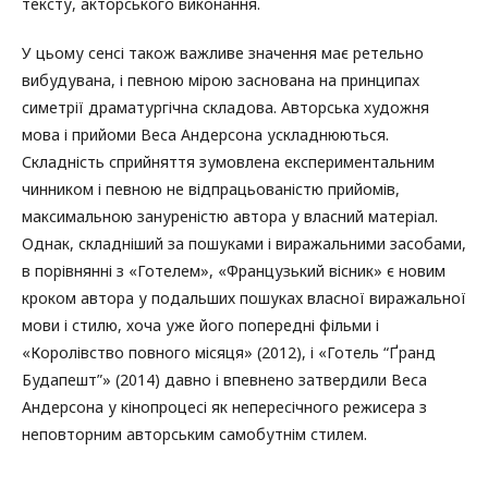
тексту, акторського виконання.
У цьому сенсі також важливе значення має ретельно
вибудувана, і певною мірою заснована на принципах
симетрії драматургічна складова. Авторська художня
мова і прийоми Веса Андерсона ускладнюються.
Складність сприйняття зумовлена експериментальним
чинником і певною не відпрацьованістю прийомів,
максимальною зануреністю автора у власний матеріал.
Однак, складніший за пошуками і виражальними засобами,
в порівнянні з «Готелем», «Французький вісник» є новим
кроком автора у подальших пошуках власної виражальної
мови і стилю, хоча уже його попередні фільми і
«Королівство повного місяця» (2012), і «Готель “Ґранд
Будапешт”» (2014) давно і впевнено затвердили Веса
Андерсона у кінопроцесі як непересічного режисера з
неповторним авторським самобутнім стилем.