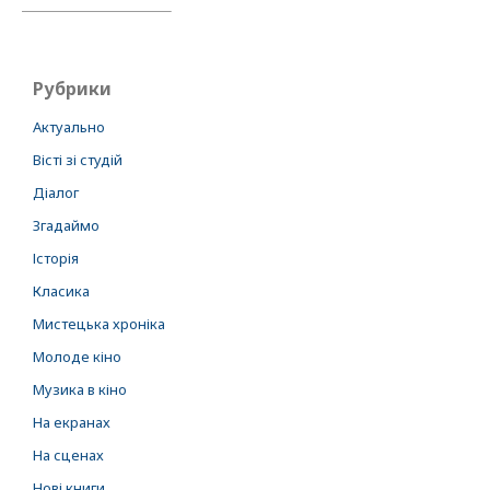
Рубрики
Актуально
Вісті зі студій
Діалог
Згадаймо
Історія
Класика
Мистецька хроніка
Молоде кіно
Музика в кіно
На екранах
На сценах
Нові книги