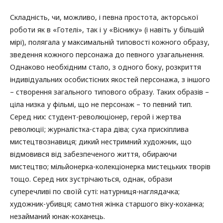
Складність, чи, можливо, і певна простота, акторської
роботи як в «Готелі», так і у «Віснику» (і навіть у більшій
мірі), полягала у максимальній типовості кожного образу,
зведення кожного персонажа до певного узагальнення.
Однаково необхідним стало, з одного боку, розкриття
індивідуальних особистісних якостей персонажа, з іншого
– створення загального типового образу. Таких образів –
ціла низка у фільмі, що не персонаж – то певний тип.
Серед них: студент-революціонер, герой і жертва
революції; журналістка-стара діва; суха прискіплива
мистецтвознавиця; дикий нестримний художник, що
відмовився від забезпеченого життя, обираючи
мистецтво; мільйонерка-колекціонерка мистецьких творів
тощо. Серед них зустрічаються, однак, образи
суперечливі по своїй суті: натурниця-наглядачка;
художник-убивця; самотня жінка старшого віку-коханка;
незайманий юнак-коханець.