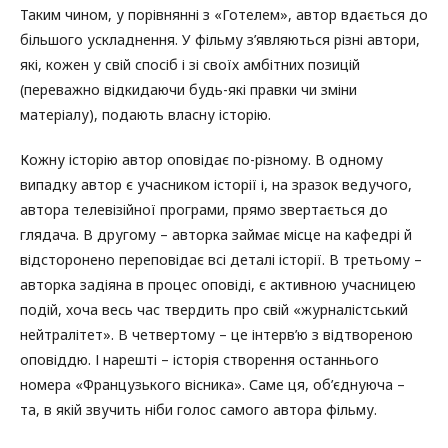
Таким чином, у порівнянні з «Готелем», автор вдається до
більшого ускладнення. У фільму з’являються різні автори,
які, кожен у свій спосіб і зі своїх амбітних позицій
(переважно відкидаючи будь-які правки чи зміни
матеріалу), подають власну історію.
Кожну історію автор оповідає по-різному. В одному
випадку автор є учасником історії і, на зразок ведучого,
автора телевізійної програми, прямо звертається до
глядача. В другому – авторка займає місце на кафедрі й
відсторонено переповідає всі деталі історії. В третьому –
авторка задіяна в процес оповіді, є активною учасницею
подій, хоча весь час твердить про свій «журналістський
нейтралітет». В четвертому – це інтерв’ю з відтвореною
оповіддю. І нарешті – історія створення останнього
номера «Французького вісника». Саме ця, об’єднуюча –
та, в якій звучить ніби голос самого автора фільму.