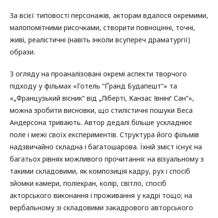
За всієї типовості персонажів, акторам вдалося окремими,
малопомітними рисочками, створити повноцінні, точні,
живі, реалістичні (навіть інколи всупереч драматургії)
образи.
З огляду на проаналізовані окремі аспекти творчого
підходу у фільмах «Готель “Ґранд Будапешт”» та
«„Французький вісник“ від „Ліберті, Канзас Івнінґ Сан“»,
можна зробити висновки, що стилістичні пошуки Веса
Андерсона тривають. Автор дедалі більше ускладнює
поле і межі своїх експериментів. Структура його фільмів
надзвичайно складна і багатошарова. Їхній зміст існує на
багатьох рівнях можливого прочитання: на візуальному з
такими складовими, як композиція кадру, рух і спосіб
зйомки камери, поліекран, колір, світло, спосіб
акторського виконання і проживання у кадрі тощо; на
вербальному зі складовими закадрового авторського