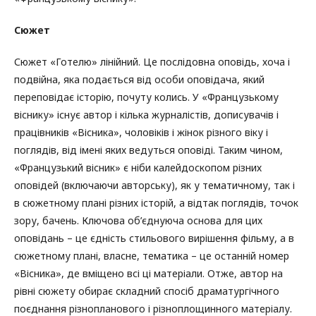
Сюжет
Сюжет «Готелю» лінійний. Це послідовна оповідь, хоча і
подвійна, яка подається від особи оповідача, який
переповідає історію, почуту колись. У «Французькому
віснику» існує автор і кілька журналістів, дописувачів і
працівників «Вісника», чоловіків і жінок різного віку і
поглядів, від імені яких ведуться оповіді. Таким чином,
«Французький вісник» є ніби калейдоскопом різних
оповідей (включаючи авторську), як у тематичному, так і
в сюжетному плані різних історій, а відтак поглядів, точок
зору, бачень. Ключова об’єднуюча основа для цих
оповідань – це єдність стильового вирішення фільму, а в
сюжетному плані, власне, тематика – це останній номер
«Вісника», де вміщено всі ці матеріали. Отже, автор на
рівні сюжету обирає складний спосіб драматургічного
поєднання різнопланового і різноплощинного матеріалу.