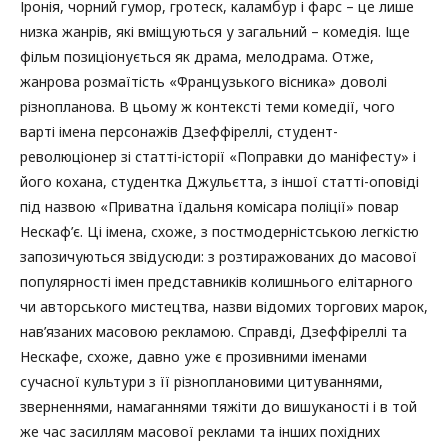
Іронія, чорний гумор, гротеск, каламбур і фарс – це лише
низка жанрів, які вміщуються у загальний – комедія. Іще
фільм позиціонується як драма, мелодрама. Отже,
жанрова розмаїтість «Французького вісника» доволі
різнопланова. В цьому ж контексті теми комедії, чого
варті імена персонажів Дзеффіреллі, студент-
революціонер зі статті-історії «Поправки до маніфесту» і
його кохана, студентка Джульєтта, з іншої статті-оповіді
під назвою «Приватна їдальня комісара поліції» повар
Нескаф’є. Ці імена, схоже, з постмодерністською легкістю
запозичуються звідусюди: з розтиражованих до масової
популярності імен представників колишнього елітарного
чи авторського мистецтва, назви відомих торгових марок,
нав’язаних масовою рекламою. Справді, Дзеффіреллі та
Нескафе, схоже, давно уже є прозивними іменами
сучасної культури з її різноплановими цитуваннями,
зверненнями, намаганнями тяжіти до вишуканості і в той
же час засиллям масової реклами та інших похідних