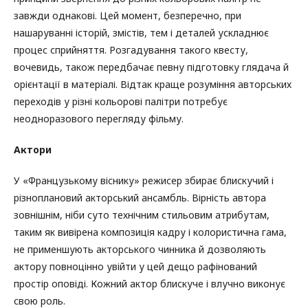
завжди однакові. Цей момент, безперечно, при
нашаруванні історій, змістів, тем і деталей ускладнює
процес сприйняття. Розгадування такого квесту,
вочевидь, також передбачає певну підготовку глядача й
орієнтації в матеріалі. Відтак краще розуміння авторських
переходів у різні кольорові палітри потребує
неодноразового перегляду фільму.
Актори
У «Французькому віснику» режисер збирає блискучий і
різноплановий акторський ансамбль. Вірність автора
зовнішнім, ніби суто технічним стильовим атрибутам,
таким як вивірена композиція кадру і колористична гама,
не применшують акторського чинника й дозволяють
актору повноцінно увійти у цей дещо рафінований
простір оповіді. Кожний актор блискуче і влучно виконує
свою роль.