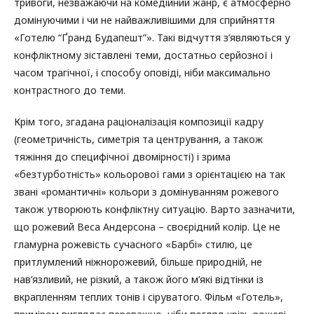
тривоги, незважаючи на комедійний жанр, є атмосферно
домінуючими і чи не найважливішими для сприйняття
«Готелю “Ґранд Будапешт”». Такі відчуття з’являються у
конфліктному зіставлені теми, достатньо серйозної і
часом трагічної, і способу оповіді, ніби максимально
контрастного до теми.
Крім того, згадана раціоналізація композиції кадру
(геометричність, симетрія та центрування, а також
тяжіння до специфічної двомірності) і зрима
«безтурботність» кольорової гами з орієнтацією на так
звані «романтичні» кольори з домінуванням рожевого
також утворюють конфліктну ситуацію. Варто зазначити,
що рожевий Веса Андерсона – своєрідний колір. Це не
гламурна рожевість сучасного «Барбі» стилю, це
притлумлений ніжнорожевий, більше природній, не
нав’язливий, не різкий, а також його м’які відтінки із
вкрапленням теплих тонів і сіруватого. Фільм «Готель»,