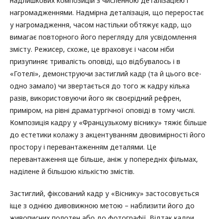
надлишкових композицій з численною деталізацією і
нагромадженнями. Надмірна деталізація, що переростає
у нагромадження, часом настільки обтяжує кадр, що
вимагає повторного його перегляду для усвідомлення
змісту. Режисер, схоже, це враховує і часом ніби
призупиняє тривалість оповіді, що відбувалось і в
«Готелі», демонструючи застиглий кадр (та й цього все-
одно замало) чи звертається до того ж кадру кілька
разів, використовуючи його як своєрідний рефрен,
приміром, на рівні драматургічної оповіді в тому числі.
Композиція кадру у «Французькому віснику» тяжіє більше
до естетики колажу з акцентуванням двовимірності його
простору і перевантаженням деталями. Це
перевантаження ще більше, аніж у попередніх фільмах,
наділене й більшою кількістю змістів.
Застиглий, фіксований кадр у «Віснику» застосовується
іще з однією дивовижною метою – наблизити його до
живописних полотен або до фотографії. Відтак кадри