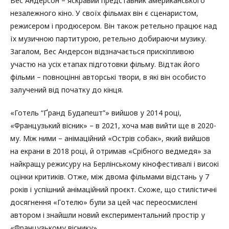
Вес Андерсон – яскравий представник американського
незалежного кіно. У своїх фільмах він є сценаристом,
режисером і продюсером. Він також ретельно працює над
їх музичною партитурою, ретельно добираючи музику.
Загалом, Вес Андерсон відзначається прискіпливою
участю на усіх етапах підготовки фільму. Відтак його
фільми – повноцінні авторські твори, в які він особисто
залучений від початку до кінця.
«Готель “Ґранд Будапешт”» вийшов у 2014 році,
«Французький вісник» – в 2021, хоча мав вийти ще в 2020-
му. Між ними – анімаційний «Острів собак», який вийшов
на екрани в 2018 році, й отримав «Срібного ведмедя» за
найкращу режисуру на Берлінському кінофестивалі і високі
оцінки критиків. Отже, між двома фільмами відстань у 7
років і успішний анімаційний проєкт. Схоже, що стилістичні
досягнення «Готелю» були за цей час переосмислені
автором і знайшли новий експериментальний простір у
«Французькому віснику».