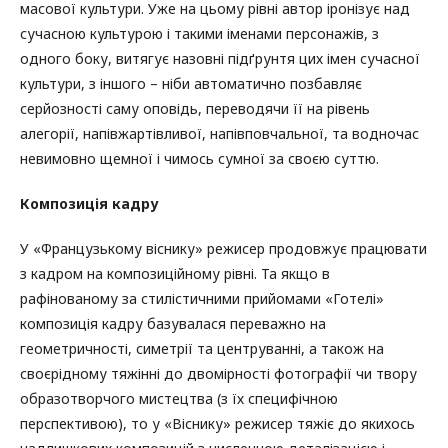
масової культури. Уже на цьому рівні автор іронізує над
сучасною культурою і такими іменами персонажів, з
одного боку, витягує назовні підґрунтя цих імен сучасної
культури, з іншого – ніби автоматично позбавляє
серйозності саму оповідь, переводячи її на рівень
алегорії, напівжартівливої, напівповчальної, та водночас
невимовно щемної і чимось сумної за своєю суттю.
Композиція кадру
У «Французькому віснику» режисер продовжує працювати
з кадром на композиційному рівні. Та якщо в
рафінованому за стилістичними прийомами «Готелі»
композиція кадру базувалася переважно на
геометричності, симетрії та центруванні, а також на
своєрідному тяжінні до двомірності фотографії чи твору
образотворчого мистецтва (з їх специфічною
перспективою), то у «Віснику» режисер тяжіє до якихось