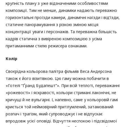
крупність плану з уже відзначеними особливостями
композиції. Тим не менше, динаміки надають переважно
горизонтальні проїзди камери, динамічні наїзди і від’їзди,
статичне панорамування з різкою зміною місця
концентрації уваги і персонажів. Та переважна більшість
кадрів статична з вивіреною композицією з усіма
притаманними стилю режисера ознаками.
Колір
Своєрідна кольорова палітра фільмів Веса Андерсона
також є його візитівкою. Цю гаму можна побачити в
«Готелі “Ґранд Будапешт”». При всій теплоті, переважанні
«рожевості» і яскравості, кольори стримані лаконічні, не
кричущі й не вульгарні. І, напевно, саме у кольоровій гамі
криється той неймовірний притлумлений, затамований
розпач і трагізм, який супроводжує і не відпускає
впродовж усієї оповіді. Відчуття неспокою і підсвідомої