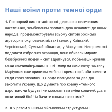
Наші воїни проти темної орди
1.
Потворний лик тоталітарної держави з величезним
населенням, зомбованим пропагандою ненависті до інших
народів, продемонстрували всьому світові російські
агресори в окупованих містах і селах у Київській,
Чернігівській, Сумській областях, у Маріуполі. Неспроможні
подолати озброєних українців, вони вбивали мирних,
беззбройних людей – світ здригнувся, побачивши криваві
сліди злочинців-рашистів, які тепер на захоплену частину
Маріуполя вже привезли мобільні крематорії, аби замести
сліди своїх злочинів. Ця орда планувала за два дні
захопити Україну. Що думаєте про країну «темного
царства», чи будуть і чи можливі там зміни коли-небудь в
позитивний бік? Чи бачите ознаки таких змін?
2.
ЗСУ разом з іншими військовими структурами і