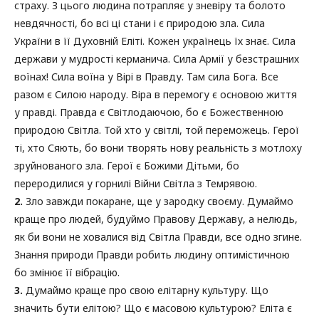
страху. З цього людина потрапляє у зневіру та болото
невдячності, бо всі ці стани і є природою зла. Сила
України в її Духовній Еліті. Кожен українець їх знає. Сила
держави у мудрості керманича. Сила Армії у безстрашних
воїнах! Сила воїна у Вірі в Правду. Там сила Бога. Все
разом є Силою народу. Віра в перемогу є основою життя
у правді. Правда є Світлодаючою, бо є Божественною
природою Світла. Той хто у світлі, той переможець. Герої
ті, хто Сяють, бо вони творять нову реальність з мотлоху
зруйнованого зла. Герої є Божими Дітьми, бо
переродилися у горнилі Війни Світла з Темрявою.
2.
Зло завжди покаране, ще у зародку своєму. Думаймо
краще про людей, будуймо Правову Державу, а нелюдь,
як би вони не ховалися від Світла Правди, все одно згине.
Знання природи Правди робить людину оптимістичною
бо змінює її вібрацію.
3.
Думаймо краще про свою елітарну культуру. Що
значить бути елітою? Що є масовою культурою? Еліта є