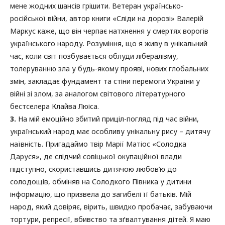
мене жодних шансів грішити. Ветеран українсько-
російської війни, автор книги «Сліди на дорозі» Валерій
Маркус каже, що він черпає натхнення у смертях ворогів
українського народу. Розуміння, що я живу в унікальний
час, коли світ позбувається облуди лібералізму,
толеруванню зла у будь-якому прояві, нових глобальних
змін, закладає фундамент та стіни перемоги України у
війні зі злом, за аналогом світового літературного
бестселера Клайва Люіса.
3.
На мій емоційно збитий приціл-погляд під час війни,
український народ має особливу унікальну рису – дитячу
наївність. Пригадаймо твір Марії Матіос «Солодка
Даруся», де слідчий совіцької окупаційної влади
підступно, скориставшись дитячою любов’ю до
солодощів, обміняв на Солодкого Півника у дитини
інформацію, що призвела до загибелі її батьків. Мій
народ, який довіряє, вірить, швидко пробачає, забуваючи
тортури, репресії, вбивство та зґвалтування дітей. Я маю