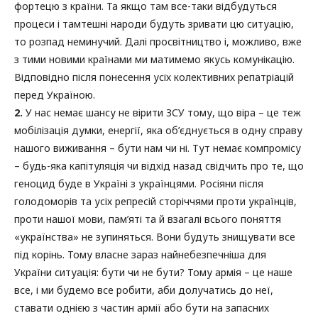
фортецю з країни. Та якщо там все-таки відбудуться
процеси і тамтешні народи будуть зривати цю ситуацію,
то розпад неминучий. Далі просвітництво і, можливо, вже
з тими новими країнами ми матимемо якусь комунікацію.
Відповідно після понесення усіх колективних репатріацій
перед Україною.
2.
У нас немає шансу не вірити ЗСУ тому, що віра – це теж
мобілізація думки, енергії, яка об’єднується в одну справу
нашого виживання – бути нам чи ні. Тут немає компромісу
– будь-яка капітуляція чи відхід назад свідчить про те, що
геноцид буде в Україні з українцями. Росіяни після
голодоморів та усіх репресій сторіччями проти українців,
проти нашої мови, пам’яті та й взагалі всього поняття
«українства» не зупиняться. Вони будуть знищувати все
під корінь. Тому власне зараз найнебезпечніша для
України ситуація: бути чи не бути? Тому армія – це наше
все, і ми будемо все робити, аби долучатись до неї,
ставати однією з частин армії або бути на запасних