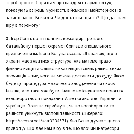
теробороною боряться проти «другої армії світу»,
показують взірець мужності, військової майстерності в
захисті нашої Вітчизни. Чи достатньо цього? Що дає нам
віру в перемогу?
3.
Ігор Лапін, воїн і політик, командир третього
батальйону Першої окремої бригади спеціального
призначення ім. Івана Богуна сказав: «Я вважаю, що в
Україні має з’явитися структура, яка матиме право
фізично нищити фашистських нацистських рашистських
злочинців – тих, кого не можна доставити до суду. Якою
буде ця процедура – заочного засудження чи якось
інакше, але таке має бути. Інакше не існуватиме поняття
невідворотності покарання. А це погано для України та
українців. Вони не сприймуть, якщо колаборанти та
рашисти уникнуть відповідальності. (Джерело:
https://censor.net/ua/r3334571). Яка Ваша думка з цього
приводу? Що дає нам віру в те, що злочинці-агресори