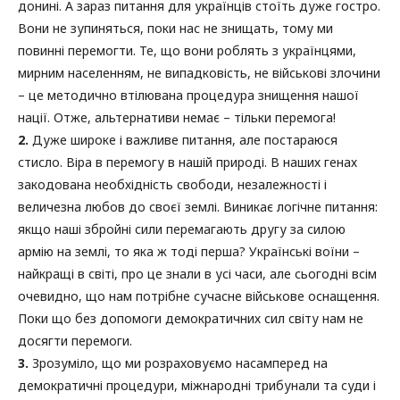
донині. А зараз питання для українців стоїть дуже гостро.
Вони не зупиняться, поки нас не знищать, тому ми
повинні перемогти. Те, що вони роблять з українцями,
мирним населенням, не випадковість, не військові злочини
– це методично втілювана процедура знищення нашої
нації. Отже, альтернативи немає – тільки перемога!
2.
Дуже широке і важливе питання, але постараюся
стисло. Віра в перемогу в нашій природі. В наших генах
закодована необхідність свободи, незалежності і
величезна любов до своєї землі. Виникає логічне питання:
якщо наші збройні сили перемагають другу за силою
армію на землі, то яка ж тоді перша? Українські воїни –
найкращі в світі, про це знали в усі часи, але сьогодні всім
очевидно, що нам потрібне сучасне військове оснащення.
Поки що без допомоги демократичних сил світу нам не
досягти перемоги.
3.
Зрозуміло, що ми розраховуємо насамперед на
демократичні процедури, міжнародні трибунали та суди і