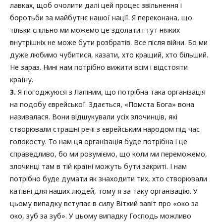
лавках, щоб очолити далі цей процес звільнення і
боротьби за майбутнє нашої нації. Я переконана, що
тільки спільно ми можемо це здолати і тут ніяких
внутрішніх не може бути розбратів. Все після війни. Бо ми
дуже любимо чубитися, казати, хто кращий, хто більший.
Не зараз. Нині нам потрібно вижити всім і відстояти
країну.
3.
Я погоджуюся з Лапіним, що потрібна така організація
на подобу єврейської. Здається, «Помста Бога» вона
називалася. Вони відшукували усіх злочинців, які
створювали страшні речі з єврейським народом під час
голокосту. То нам ця організація буде потрібна і це
справедливо, бо ми розуміємо, що коли ми переможемо,
злочинці там в тій країні можуть бути закриті. І нам
потрібно буде думати як знаходити тих, хто створювали
катівні для наших людей, тому я за таку організацію. У
цьому випадку вступає в силу Вітхий завіт про «око за
око, зуб за зуб». У цьому випадку Господь можливо