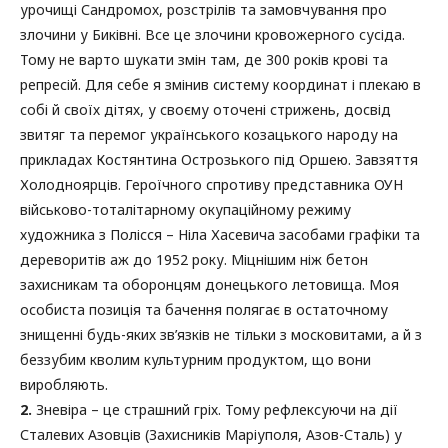
урочищі Сандромох, розстрілів та замовчування про
злочини у Биківні. Все це злочини кровожерного сусіда.
Тому не варто шукати змін там, де 300 років крові та
репресій. Для себе я змінив систему координат і плекаю в
собі й своїх дітях, у своєму оточені стрижень, досвід
звитяг та перемог українського козацького народу на
прикладах Костянтина Острозького під Оршею. Завзяття
Холодноярців. Героїчного спротиву представника ОУН
військово-тоталітарному окупаційному режиму
художника з Полісся – Ніла Хасевича засобами графіки та
дереворитів аж до 1952 року. Міцнішим ніж бетон
захисникам та оборонцям донецького летовища. Моя
особиста позиція та бачення полягає в остаточному
знищенні будь-яких зв’язків не тільки з московитами, а й з
беззубим кволим культурним продуктом, що вони
виробляють.
2.
Зневіра – це страшний гріх. Тому рефлексуючи на дії
Сталевих Азовців (Захисників Маріуполя, Азов-Сталь) у