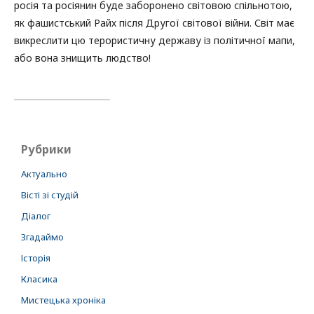
росія та росіянин буде заборонено світовою спільнотою,
як фашистський Райх після Другої світової війни. Світ має
викреслити цю терористичну державу із політичної мапи,
або вона знищить людство!
Рубрики
Актуально
Вісті зі студій
Діалог
Згадаймо
Історія
Класика
Мистецька хроніка