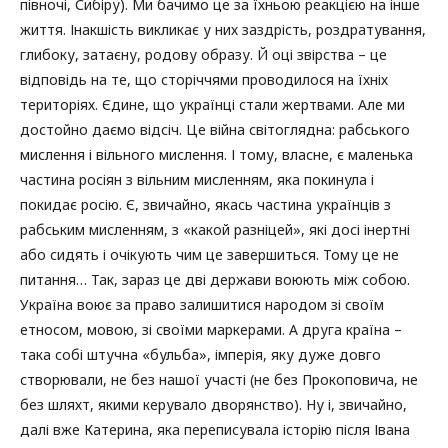
півночі, Сибіру). Ми бачимо це за їхньою реакцією на інше
життя. Інакшість викликає у них заздрість, роздратування,
глибоку, затаєну, родову образу. Й оці звірства – це
відповідь на те, що сторіччями проводилося на їхніх
територіях. Єдине, що українці стали жертвами. Але ми
достойно даємо відсіч. Це війна світоглядна: рабського
мислення і вільного мислення. І тому, власне, є маленька
частина росіян з вільним мисленням, яка покинула і
покидає росію. Є, звичайно, якась частина українців з
рабським мисленням, з «какой разніцей», які досі інертні
або сидять і очікують чим це завершиться. Тому це не
питання… Так, зараз це дві держави воюють між собою.
Україна воює за право залишитися народом зі своїм
етносом, мовою, зі своїми маркерами. А друга країна –
така собі штучна «бульба», імперія, яку дуже довго
створювали, не без нашої участі (не без Прокоповича, не
без шляхт, якими керувало дворянство). Ну і, звичайно,
далі вже Катерина, яка переписувала історію після Івана