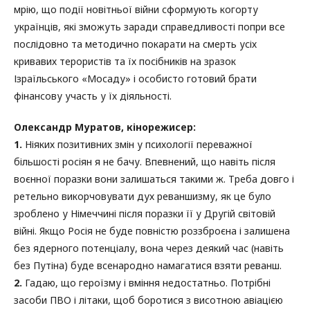
мрію, що події новітньої війни сформують когорту
українців, які зможуть заради справедливості попри все
послідовно та методично покарати на смерть усіх
кривавих терористів та їх посібників на зразок
Ізраїльського «Мосаду» і особисто готовий брати
фінансову участь у їх діяльності.
Олександр Муратов, кінорежисер:
1.
Ніяких позитивних змін у психології переважної
більшості росіян я не бачу. Впевнений, що навіть після
воєнної поразки вони залишаться такими ж. Треба довго і
ретельно викорчовувати дух реваншизму, як це було
зроблено у Німеччині після поразки її у Другій світовій
війні. Якщо Росія не буде повністю роззброєна і залишена
без ядерного потенціалу, вона через деякий час (навіть
без Путіна) буде всенародно намагатися взяти реванш.
2.
Гадаю, що героїзму і вміння недостатньо. Потрібні
засоби ПВО і літаки, щоб боротися з висотною авіацією