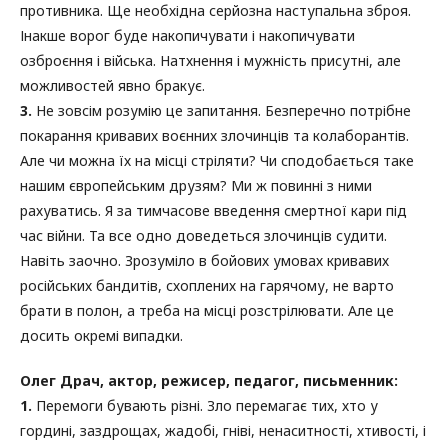
противника. Ще необхідна серйозна наступальна зброя.
Інакше ворог буде накопичувати і накопичувати
озброєння і війська. Натхнення і мужність присутні, але
можливостей явно бракує.
3.
Не зовсім розумію це запитання. Безперечно потрібне
покарання кривавих воєнних злочинців та колаборантів.
Але чи можна їх на місці стріляти? Чи сподобається таке
нашим європейським друзям? Ми ж повинні з ними
рахуватись. Я за тимчасове введення смертної кари під
час війни. Та все одно доведеться злочинців судити.
Навіть заочно. Зрозуміло в бойових умовах кривавих
російських бандитів, схоплених на гарячому, не варто
брати в полон, а треба на місці розстрілювати. Але це
досить окремі випадки.
Олег Драч, актор, режисер, педагог, письменник:
1.
Перемоги бувають різні. Зло перемагає тих, хто у
гордині, заздрощах, жадобі, гніві, ненаситності, хтивості, і