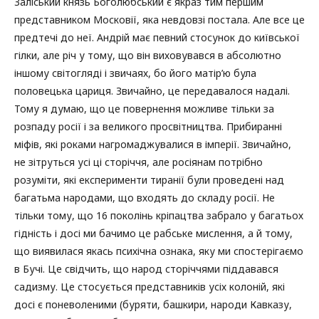
Заліський князь Боголюбський є якраз тим першим
представником Московії, яка невдовзі постала. Але все це
предтечі до неї. Андрій має певний стосунок до київської
гілки, але річ у тому, що він виховувався в абсолютно
іншому світогляді і звичаях, бо його матір’ю була
половецька цариця. Звичайно, це передавалося надалі.
Тому я думаю, що це повернення можливе тільки за
розпаду росії і за великого просвітництва. Прибиранні
міфів, які роками нагромаджувалися в імперії. Звичайно,
не зітруться усі ці сторіччя, але росіянам потрібно
розуміти, які експерименти тиранії були проведені над
багатьма народами, що входять до складу росії. Не
тільки тому, що 16 поколінь кріпацтва забрало у багатьох
гідність і досі ми бачимо це рабське мислення, а й тому,
що виявилася якась психічна ознака, яку ми спостерігаємо
в Бучі. Це свідчить, що народ сторіччями піддавався
садизму. Це стосується представників усіх колоній, які
досі є поневоленими (буряти, башкири, народи Кавказу,