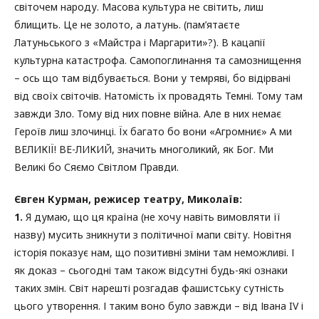
світочем народу. Масова культура не світить, лиш
блищить. Це не золото, а латунь. (пам’ятаєте
Латуньського з «Майстра і Маргарити»?). В кацапії
культурна катастрофа. Самопоглинання та самознищення
– ось що там відбувається. Вони у темряві, бо відірвані
від своїх світочів. Натомість їх провадять Темні. Тому там
завжди Зло. Тому від них повне війна. Але в них немає
Героїв лиш злочинці. Їх багато бо вони «Агромниє» А ми
ВЕЛИКІЇ! ВЕ-ЛИКИЙ, значить многоликий, як Бог. Ми
Великі бо Сяємо Світлом Правди.
Євген Курман, режисер театру, Миколаїв:
1.
Я думаю, що ця країна (не хочу навіть вимовляти її
назву) мусить зникнути з політичної мапи світу. Новітня
історія показує нам, що позитивні зміни там неможливі. І
як доказ – сьогодні там також відсутні будь-які ознаки
таких змін. Світ нарешті розгадав фашистську сутність
цього утворення. І таким воно було завжди – від Івана IV і