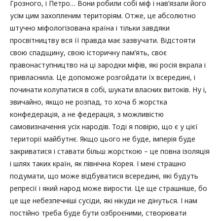
Грозного, і Петро… Вони робили собі міф і нав’язали його
усім цим захопленим територіям. Отже, це абсолютно
штучно міфологізована країна і тільки завдяки
просвітництву вся її правда має зазвучати. Відстояти
свою спадщину, свою історичну пам’ять, своє
правонаступництво на ці зародки міфів, які росія вкрала і
привласнила. Це допоможе розгойдати їх всередині, і
починати колупатися в собі, шукати власних витоків. Ну і,
звичайно, якщо не розпад, то хоча б жорстка
конфедерація, а не федерація, з можливістю
самовизначення усіх народів. Тоді я повірю, що є у цієї
території майбутнє. Якщо цього не буде, імперія буде
закриватися і ставати більш жорсткою – це повна ізоляція
і шлях таких країн, як північна Корея. І мені страшно
подумати, що може відбуватися всередині, які будуть
репресії і який народ може вирости. Це ще страшніше, бо
це ще небезпечніші сусіди, які нікуди не дінуться. І нам
постійно треба буде бути озброєними, створювати