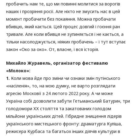
пробачить нам те, що ми повинні молитися за ворогів
наших і прозріння росії. Але ніхто не змусить нас в цей
момент пробачити без покаяння. Можна пробачати
вбивцю, який кається. Цей процес довгий і гоєння ран
тривале. Але коли вбивця не зупиняється і не кається, а
тільки насолоджується, ніяких пробачень – і тут вступає
закон «Око за око». От, власне, і вся історія.
Михайло Журавель, організатор фестивалю
«Молоко»:
1.
Коли мова йде про зміни чи ознаки змін путінського
«насіленія», то, на мою думку, не варто розглядати
агресію Московії з 24 лютого 2022 року. А чи може
Україна собі дозволити забути Гетьманський Батурин, три
голодомори ХХ століття та закатованих голодом
мільйони українських дітей. Гібридне знищення лідерів
українського мистецького фронту: драматурга Куліша,
режисера Курбаса та багатьох інших діячів культури в