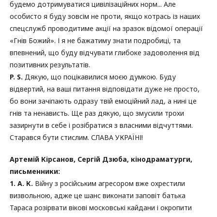
будемо дотримуватися цивілізаційних норм... Але
особисто я буду зовсім не проти, якщо котрась із наших
спецслужб проводитиме акції на зразок відомої операції
«Гнів Божий». І я не бажатиму знати подробиці, та
впевнений, що буду відчувати глибоке задоволення від
позитивних результатів.
P. S.
Дякую, що поцікавилися моєю думкою. Буду
відвертий, на ваші питання відповідати дуже не просто,
бо вони зачіпають одразу твій емоційний лад, а нині це
гнів та ненависть. Ще раз дякую, що змусили трохи
зазирнути в себе і розібратися з власними відчуттями.
Старався бути стислим. СЛАВА УКРАЇНІ!
Артемій Кірсанов, Сергій Дзюба, кінодраматурги,
письменники:
1. А. К.
Війну з російським агресором вже охрестили
визвольною, адже це шанс виконати заповіт батька
Тараса розірвати вікові московські кайдани і окропити