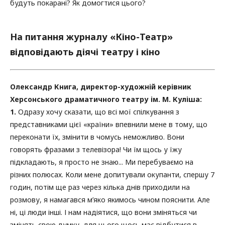
будуть покарані? Як домогтися цього?
На питання журналу «Кіно-Театр»
відповідають діячі театру і кіно
Олександр Книга, директор-художній керівник
Херсонського драматичного театру ім. М. Куліша:
1.
Одразу хочу сказати, що всі мої спілкування з
представниками цієї «країни» впевнили мене в тому, що
переконати їх, змінити в чомусь неможливо. Вони
говорять фразами з телевізора! Чи їм щось у їжу
підкладають, я просто не знаю... Ми перебуваємо на
різних полюсах. Коли мене допитували окупанти, спершу 7
годин, потім ще раз через кілька днів приходили на
розмову, я намагався м’яко якимось чином пояснити. Але
ні, ці люди інші. І нам надіятися, що вони зміняться чи
змінять свою думку, для цього щось має відбутися в