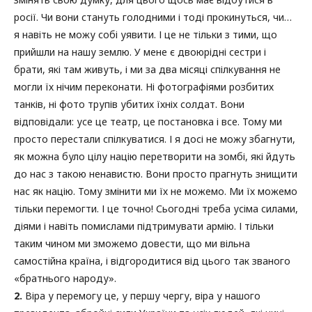
росії. Чи вони стануть голодними і тоді прокинуться, чи…
я навіть не можу собі уявити. І це не тільки з тими, що
прийшли на нашу землю. У мене є двоюрідні сестри і
брати, які там живуть, і ми за два місяці спілкування не
могли їх нічим переконати. Ні фотографіями розбитих
танків, ні фото трупів убитих їхніх солдат. Вони
відповідали: усе це театр, це постановка і все. Тому ми
просто перестали спілкуватися. І я досі не можу збагнути,
як можна було цілу націю перетворити на зомбі, які йдуть
до нас з такою ненавистю. Вони просто прагнуть знищити
нас як націю. Тому змінити ми їх не можемо. Ми їх можемо
тільки перемогти. І це точно! Сьогодні треба усіма силами,
діями і навіть помислами підтримувати армію. І тільки
таким чином ми зможемо довести, що ми вільна
самостійна країна, і відгородитися від цього так званого
«братнього народу».
2.
Віра у перемогу це, у першу чергу, віра у нашого