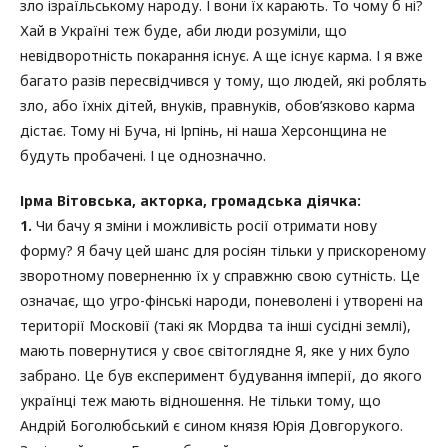
зло ізраїльському народу. І вони їх карають. То чому б ні?
Хай в Україні теж буде, аби люди розуміли, що
невідворотність покарання існує. А ще існує карма. І я вже
багато разів пересвідчився у тому, що людей, які роблять
зло, або їхніх дітей, внуків, правнуків, обов’язково карма
дістає. Тому ні Буча, ні Ірпінь, ні наша Херсонщина не
будуть пробачені. І це однозначно.
Ірма Вітовська, акторка, громадська діячка:
1.
Чи бачу я зміни і можливість росії отримати нову
форму? Я бачу цей шанс для росіян тільки у прискореному
зворотному поверненню їх у справжню свою сутність. Це
означає, що угро-фінські народи, поневолені і утворені на
території Московії (такі як Мордва та інші сусідні землі),
мають повернутися у своє світоглядне Я, яке у них було
забрано. Це був експеримент будування імперії, до якого
українці теж мають відношення. Не тільки тому, що
Андрій Боголюбський є сином князя Юрія Довгорукого.