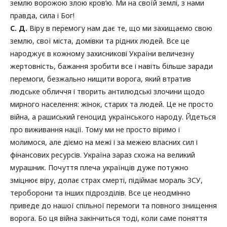
землю ворожою злою кров’ю. Ми на своїй землі, з нами
правда, сила і Бог!
С. Д.
Віру в перемогу нам дає те, що ми захищаємо свою
землю, свої міста, домівки та рідних людей. Все це
народжує в кожному захисникові України величезну
жертовність, бажання зробити все і навіть більше заради
перемоги, безжально нищити ворога, який втратив
людське обличчя і творить антилюдські злочини щодо
мирного населення: жінок, старих та людей. Це не просто
війна, а рашиський геноцид українського народу. Йдеться
про виживання нації. Тому ми не просто віримо і
молимося, але діємо на межі і за межею власних сил і
фінансових ресурсів. Україна зараз схожа на великий
мурашник. Почуття плеча українців дуже потужно
зміцнює віру, долає страх смерті, підіймає мораль ЗСУ,
тероборони та інших підрозділів. Все це неодмінно
приведе до нашої спільної перемоги та повного знищення
ворога. Бо ця війна закінчиться тоді, коли саме поняття