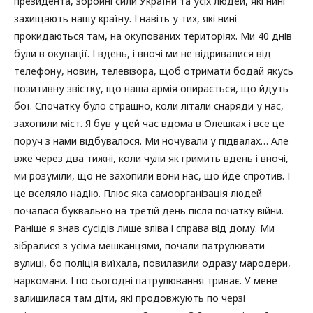
президента, збройні сили України та усіх людей, які нині
захищають нашу країну. І навіть у тих, які нині
прокидаються там, на окупованих територіях. Ми 40 днів
були в окупації. І вдень, і вночі ми не відривалися від
телефону, новин, телевізора, щоб отримати бодай якусь
позитивну звістку, що наша армія опирається, що йдуть
бої. Спочатку було страшно, коли літали снаряди у нас,
захопили міст. Я був у цей час вдома в Олешках і все це
поруч з нами відбувалося. Ми ночували у підвалах… Але
вже через два тижні, коли чули як гримить вдень і вночі,
ми розуміли, що не захопили вони нас, що йде спротив. І
це вселяло надію. Плюс яка самоорганізація людей
почалася буквально на третій день після початку війни.
Раніше я знав сусідів лише зліва і справа від дому. Ми
зібралися з усіма мешканцями, почали патрулювати
вулиці, бо поліція виїхала, повилазили одразу мародери,
наркомани. І по сьогодні патрулювання триває. У мене
залишилася там діти, які продовжують по черзі