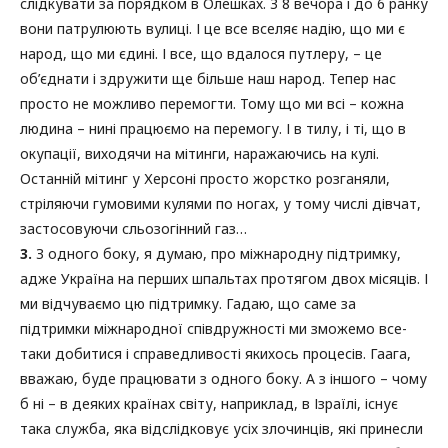
слідкувати за порядком в Олешках. З 8 вечора і до 6 ранку
вони патрулюють вулиці. І це все вселяє надію, що ми є
народ, що ми єдині. І все, що вдалося путлеру, – це
об’єднати і здружити ще більше наш народ. Тепер нас
просто не можливо перемогти. Тому що ми всі – кожна
людина – нині працюємо на перемогу. І в тилу, і ті, що в
окупації, виходячи на мітинги, наражаючись на кулі.
Останній мітинг у Херсоні просто жорстко розганяли,
стріляючи гумовими кулями по ногах, у тому числі дівчат,
застосовуючи сльозогінний газ…
3.
З одного боку, я думаю, про міжнародну підтримку,
адже Україна на перших шпальтах протягом двох місяців. І
ми відчуваємо цю підтримку. Гадаю, що саме за
підтримки міжнародної співдружності ми зможемо все-
таки добитися і справедливості якихось процесів. Гаага,
вважаю, буде працювати з одного боку. А з іншого – чому
б ні – в деяких країнах світу, наприклад, в Ізраїлі, існує
така служба, яка відслідковує усіх злочинців, які принесли