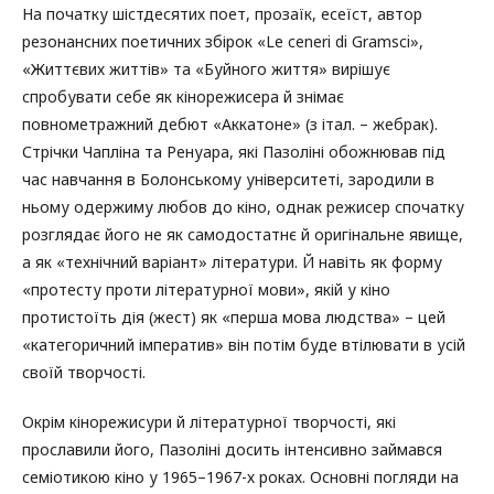
На початку шістдесятих поет, прозаїк, есеїст, автор
резонансних поетичних збірок «Le ceneri di Gramsci»,
«Життєвих життів» та «Буйного життя» вирішує
спробувати себе як кінорежисера й знімає
повнометражний дебют «Аккатоне» (з італ. – жебрак).
Стрічки Чапліна та Ренуара, які Пазоліні обожнював під
час навчання в Болонському університеті, зародили в
ньому одержиму любов до кіно, однак режисер спочатку
розглядає його не як самодостатнє й оригінальне явище,
а як «технічний варіант» літератури. Й навіть як форму
«протесту проти літературної мови», якій у кіно
протистоїть дія (жест) як «перша мова людства» – цей
«категоричний імператив» він потім буде втілювати в усій
своїй творчості.
Окрім кінорежисури й літературної творчості, які
прославили його, Пазоліні досить інтенсивно займався
семіотикою кіно у 1965–1967-х роках. Основні погляди на