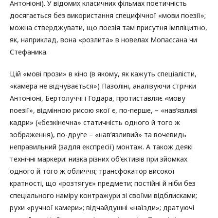
Антоніоні). У відомих класичних фільмах поетичність
досягається без використання специфічної «мови поезії»;
можна стверджувати, що поезія там присутня імпліцитно,
як, наприклад, вона «розлита» в новелах Мопассана чи
Стефаника.
Цій «мові прози» в кіно (в якому, як кажуть спеціалісти,
«камера не відчувається») Пазоліні, аналізуючи стрічки
Антоніоні, Бертолуччі і Годара, протиставляє «мову
поезії», відмінною рисою якої є, по-перше, – «нав’язливі
кадри» («безкінечна» статичність одного й того ж
зображення), по-друге – «нав’язливий» та вочевидь
неправильний (задля експресії) монтаж. А також деякі
технічні маркери: низка різних об’єктивів при зйомках
одного й того ж обличчя; трансфокатор високої
кратності, що «розтягує» предмети; постійні й ніби без
спеціального наміру контражури зі своїми відблисками;
рухи «ручної камери»; відчайдушні «наїзди»; дратуючі