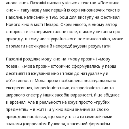
«нове кіно» Пазоліні виклав у кількох текстах. «Поетичне
кіно» – таку назву має перший із серії кінознавчих текстів
Пазоліні, написаний у 1965 році для виступу на фестивалі
Нового кіно в місті Пезаро. Окрім іншого, в ньому автор
створює те експериментальне поле, в якому питання про
природу, в тому числі українського поетичного кіно, може
отримати неочікувані й непередбачувані результати.
Пазоліні розділяє мову кіно на «мову прози» і «мову
поезії». «Мова прози» історично сформувалась у перші
десятиліття існування кіно і тяжіє до натуралізму й
об’єктивності. Мова прози позбавлена незавуальовано
експресивних, імпресіоністських, експресіоністських та
широкого спектру інших засобів виразності, й це збіднює
її арсенал. Але в реальності не існує просто «грубих
предметів» – в житті й у кіно вони значимі за своєю
природою настільки, що можуть стати символічними
знаками (сюрреалізм Бунюеля, класичний формалізм