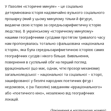
У Пазоліні «історичне минуле» – це соціально
детермінована історія надзвичайно вузького соціального
прошарку (який у цьому минулому тільки й фігурує,
видаючи свою історію за середньоарифметичну історію
людства). В українському «історичному минулому»
нашими географічними сусідами протягом тривалого часу
нам пропонувалась тотально сфальшована «національна
історія», яка була середньоарифметичною історією самих
географічних сусідів і нікого більше. Вивільнення,
повернення в суспільний обіг на перший погляд
ірраціональної (що має, однак, чіткі прозорі механізми)
загальнолюдської – національної та соціальної – історії,
зашифрованої у безлічі народних поетичних фігур і
недомовок, є (за Пазоліні) завданням «ірраціонального»
або «поетичного кіно», незалежно від географічних
локацій.
(Закінчення в наступному номері)