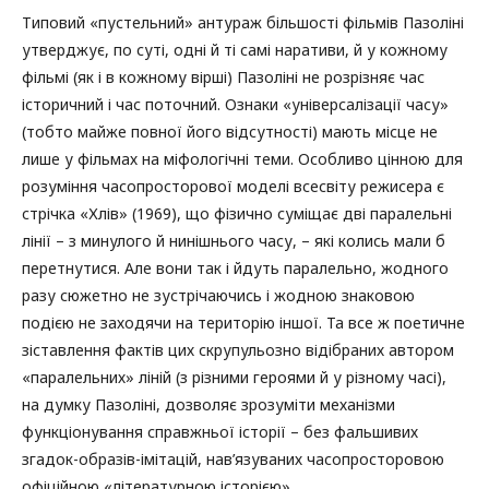
Типовий «пустельний» антураж більшості фільмів Пазоліні
утверджує, по суті, одні й ті самі наративи, й у кожному
фільмі (як і в кожному вірші) Пазоліні не розрізняє час
історичний і час поточний. Ознаки «універсалізації часу»
(тобто майже повної його відсутності) мають місце не
лише у фільмах на міфологічні теми. Особливо цінною для
розуміння часопросторової моделі всесвіту режисера є
стрічка «Хлів» (1969), що фізично суміщає дві паралельні
лінії – з минулого й нинішнього часу, – які колись мали б
перетнутися. Але вони так і йдуть паралельно, жодного
разу сюжетно не зустрічаючись і жодною знаковою
подією не заходячи на територію іншої. Та все ж поетичне
зіставлення фактів цих скрупульозно відібраних автором
«паралельних» ліній (з різними героями й у різному часі),
на думку Пазоліні, дозволяє зрозуміти механізми
функціонування справжньої історії – без фальшивих
згадок-образів-імітацій, нав’язуваних часопросторовою
офіційною «літературною історією».