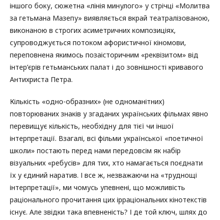
іншого боку, сюжетна «лінія минулого» у стрічці «Молитва
за гетьмана Мазепу» виявляється вкрай театралізованою,
виконаною в строгих асиметричних композиціях,
супроводжується потоком афористичної кіномови,
переповнена якимось позаісторичним «реквізитом» від
інтер’єрів гетьманських палат і до зовнішності кривавого
Антихриста Петра.
Кількість «одно-образних» (не одноманітних)
повторюваних знаків у згаданих українських фільмах явно
перевищує кількість, необхідну для тієї чи іншої
інтерпретації. Взагалі, всі фільми української «поетичної
школи» постають перед нами передовсім як набір
візуальних «ребусів» для тих, хто намагається поєднати
їх у єдиний наратив. І все ж, незважаючи на «труднощі
інтерпретації», ми чомусь упевнені, що можливість
раціонального прочитання цих ірраціональних кінотекстів
існує. Але звідки така впевненість? І де той ключ, шлях до