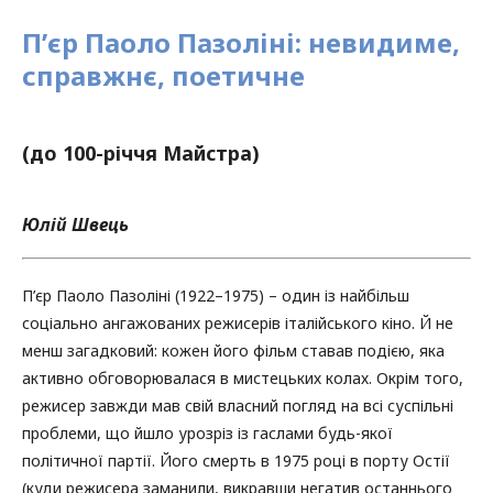
П’єр Паоло Пазоліні: невидиме,
справжнє, поетичне
(до 100-річчя Майстра)
Юлій Швець
П’єр Паоло Пазоліні (1922–1975) – один із найбільш
соціально ангажованих режисерів італійського кіно. Й не
менш загадковий: кожен його фільм ставав подією, яка
активно обговорювалася в мистецьких колах. Окрім того,
режисер завжди мав свій власний погляд на всі суспільні
проблеми, що йшло урозріз із гаслами будь-якої
політичної партії. Його смерть в 1975 році в порту Остії
(куди режисера заманили, викравши негатив останнього