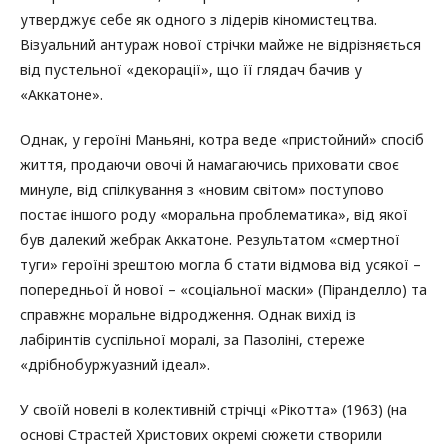
утверджує себе як одного з лідерів кіномистецтва.
Візуальний антураж нової стрічки майже не відрізняється
від пустельної «декорації», що її глядач бачив у
«Аккатоне».
Однак, у героїні Маньяні, котра веде «пристойний» спосіб
життя, продаючи овочі й намагаючись приховати своє
минуле, від спілкування з «новим світом» поступово
постає іншого роду «моральна проблематика», від якої
був далекий жебрак Аккатоне. Результатом «смертної
туги» героїні зрештою могла б стати відмова від усякої –
попередньої й нової – «соціальної маски» (Піранделло) та
справжнє моральне відродження. Однак вихід із
лабіринтів суспільної моралі, за Пазоліні, стереже
«дрібнобуржуазний ідеал».
У своїй новелі в колективній стрічці «Рікотта» (1963) (на
основі Страстей Христових окремі сюжети створили