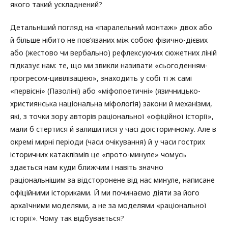
якого такий ускладнений?
Детальніший погляд на «паралельний монтаж» двох або
й більше нібито не пов’язаних між собою фізично-дієвих
або (жестово чи вербально) рефлексуючих сюжетних ліній
підказує нам: те, що ми звикли називати «сьогоденням-
прогресом-цивілізацією», знаходить у собі ті ж самі
«первісні» (Пазоліні) або «міфопоетичні» (язичницько-
християнська національна міфологія) закони й механізми,
які, з точки зору авторів раціональної «офіційної історії»,
мали б стертися й залишитися у часі доісторичному. Але в
окремі мирні періоди (часи очікування) й у часи гострих
історичних катаклізмів це «прото-минуле» чомусь
здається нам куди ближчим і навіть значно
раціональнішим за відсторонене від нас минуле, написане
офіційними істориками. Й ми починаємо діяти за його
архаїчними моделями, а не за моделями «раціональної
історії». Чому так відбувається?