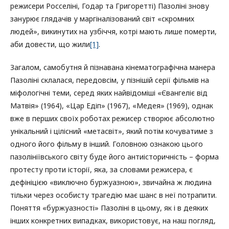
режисери Росселіні, Годар та Григоретті) Пазоліні знову
занурює глядачів у маргіналізований світ «скромних
людей», викинутих на узбіччя, котрі мають лише померти,
аби довести, що жили
[1]
.
Загалом, самобутня й пізнавана кінематографічна манера
Пазоліні склалася, передовсім, у пізнішій серії фільмів на
міфологічні теми, серед яких найвідоміші «Євангеліє від
Матвія» (1964), «Цар Едіп» (1967), «Медея» (1969), однак
вже в перших своїх роботах режисер створює абсолютно
унікальний і цілісний «метасвіт», який потім кочуватиме з
одного його фільму в інший. Головною ознакою цього
пазолініївського світу буде його антиісторичність – форма
протесту проти історії, яка, за словами режисера, є
дефініцією «виключно буржуазною», звичайна ж людина
тільки через особисту трагедію має шанс в неї потрапити.
Поняття «буржуазності» Пазоліні в цьому, як і в деяких
інших конкретних випадках, використовує, на наш погляд,