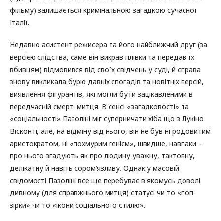
фільму) залишається кримінальною загадкою сучасної
Італії.
Недавно асистент режисера та його найближчий друг (за
версією слідства, саме він викрав плівки та передав їх
вбивцям) відмовився від своїх свідчень у суді, й справа
знову викликала бурю давніх спогадів та новітніх версій,
виявлення фігурантів, які могли бути зацікавленими в
передчасній смерті митця. В сенсі «загадковості» та
«соціальності» Пазоліні міг суперничати хіба що з Лукіно
Вісконті, але, на відміну від нього, він не був ні родовитим
аристократом, ні «похмурим генієм», швидше, навпаки –
про нього згадують як про людину уважну, тактовну,
делікатну й навіть сором’язливу. Однак у масовій
свідомості Пазоліні все ще перебуває в якомусь доволі
дивному (для справжнього митця) статусі чи то «поп-
зірки» чи то «ікони соціального стилю».