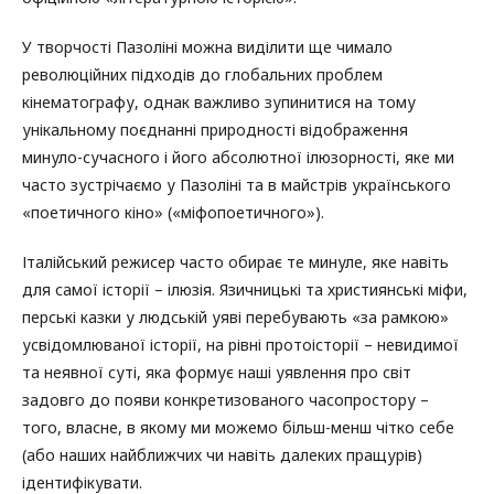
У творчості Пазоліні можна виділити ще чимало
революційних підходів до глобальних проблем
кінематографу, однак важливо зупинитися на тому
унікальному поєднанні природності відображення
минуло-сучасного і його абсолютної ілюзорності, яке ми
часто зустрічаємо у Пазоліні та в майстрів українського
«поетичного кіно» («міфопоетичного»).
Італійський режисер часто обирає те минуле, яке навіть
для самої історії – ілюзія. Язичницькі та християнські міфи,
перські казки у людській уяві перебувають «за рамкою»
усвідомлюваної історії, на рівні протоісторії – невидимої
та неявної суті, яка формує наші уявлення про світ
задовго до появи конкретизованого часопростору –
того, власне, в якому ми можемо більш-менш чітко себе
(або наших найближчих чи навіть далеких пращурів)
ідентифікувати.