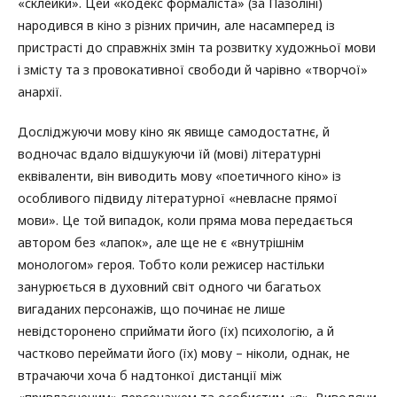
«склейки». Цей «кодекс формаліста» (за Пазоліні)
народився в кіно з різних причин, але насамперед із
пристрасті до справжніх змін та розвитку художньої мови
і змісту та з провокативної свободи й чарівно «творчої»
анархії.
Досліджуючи мову кіно як явище самодостатнє, й
водночас вдало відшукуючи їй (мові) літературні
еквіваленти, він виводить мову «поетичного кіно» із
особливого підвиду літературної «невласне прямої
мови». Це той випадок, коли пряма мова передається
автором без «лапок», але ще не є «внутрішнім
монологом» героя. Тобто коли режисер настільки
занурюється в духовний світ одного чи багатьох
вигаданих персонажів, що починає не лише
невідсторонено сприймати його (їх) психологію, а й
частково переймати його (їх) мову – ніколи, однак, не
втрачаючи хоча б надтонкої дистанції між