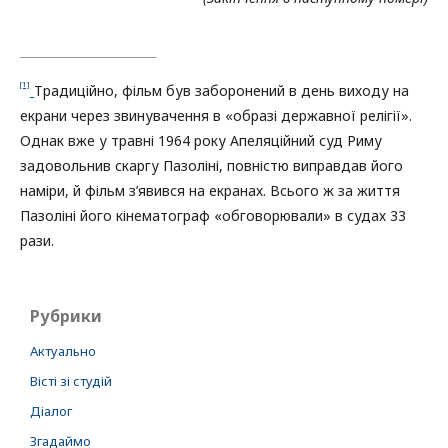
[1]
Традиційно, фільм був заборонений в день виходу на
екрани через звинувачення в «образі державної релігії».
Однак вже у травні 1964 року Апеляційний суд Риму
задовольнив скаргу Пазоліні, повністю виправдав його
наміри, й фільм з’явився на екранах. Всього ж за життя
Пазоліні його кінематограф «обговорювали» в судах 33
рази.
Рубрики
Актуально
Вісті зі студій
Діалог
Згадаймо