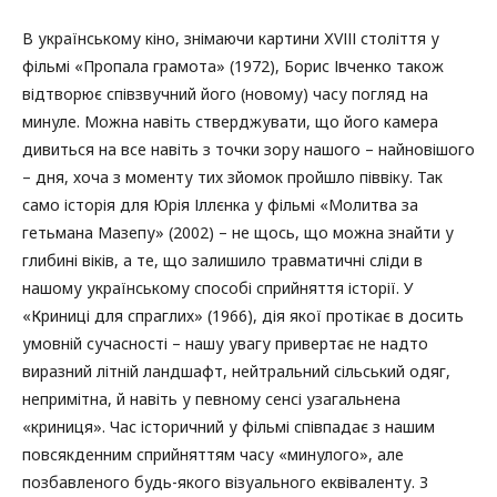
В українському кіно, знімаючи картини ХVІІІ століття у
фільмі «Пропала грамота» (1972), Борис Івченко також
відтворює співзвучний його (новому) часу погляд на
минуле. Можна навіть стверджувати, що його камера
дивиться на все навіть з точки зору нашого – найновішого
– дня, хоча з моменту тих зйомок пройшло піввіку. Так
само історія для Юрія Іллєнка у фільмі «Молитва за
гетьмана Мазепу» (2002) – не щось, що можна знайти у
глибині віків, а те, що залишило травматичні сліди в
нашому українському способі сприйняття історії. У
«Криниці для спраглих» (1966), дія якої протікає в досить
умовній сучасності – нашу увагу привертає не надто
виразний літній ландшафт, нейтральний сільський одяг,
непримітна, й навіть у певному сенсі узагальнена
«криниця». Час історичний у фільмі співпадає з нашим
повсякденним сприйняттям часу «минулого», але
позбавленого будь-якого візуального еквіваленту. З