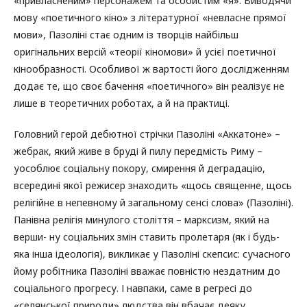
«привласненим» персонажем та особистим «я». Виводячи
мову «поетичного кіно» з літературної «невласне прямої
мови», Пазоліні стає одним із творців найбільш
оригінальних версій «теорії кіномови» й усієї поетичної
кінообразності. Особливої ж вартості його дослідженням
додає те, що своє бачення «поетичного» він реалізує не
лише в теоретичних роботах, а й на практиці.
Головний герой дебютної стрічки Пазоліні «Аккатоне» –
жебрак, який живе в бруді й пилу передмість Риму –
уособлює соціальну покору, смирення й деградацію,
всередині якої режисер знаходить «щось священне, щось
релігійне в непевному й загальному сенсі слова» (Пазоліні).
Панівна релігія минулого століття – марксизм, який на
верши- ну соціальних змін ставить пролетаря (як і будь-
яка інша ідеологія), викликає у Пазоліні скепсис: сучасного
йому робітника Пазоліні вважає повністю нездатним до
соціального прогресу. І навпаки, саме в регресі до
«селянської природи» людства він вбачає деяку