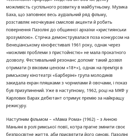
можливість суспільного розвитку в майбутньому. Музика
Баха, що заповнює весь аудіальний ряд фільму,
розставляє неочікувані смислові акценти й робить
повернення Пазоліні до общинної архаїки «християнськи
зрозумілою». Стрічка демонструвалася поза конкурсом на
Венеціанському кінофестивалі 1961 року, однак через
«можливі проблеми з пристойністю» не мала прокатного
дозволу. Фестивальний резонанс допоміг такий дозвіл
отримати (з віковим цензом «18+»), однак на прем’єрі в
римському кінотеатрі «Барберіні» група молодиків
закидала екран пляшками з чорнилами й овочами, і показ
був призупинений. Уже в наступному, 1962, році на МКФ у
Карлових Варах дебютант отримує премію за найкращу
режисуру.
Наступним фільмом – «Мама Рома» (1962) – з Анною
Маньяні в ролі римської повії, котра прагне змінити своє
безпросвітне життя, аби присвятити його синові, Пазоліні