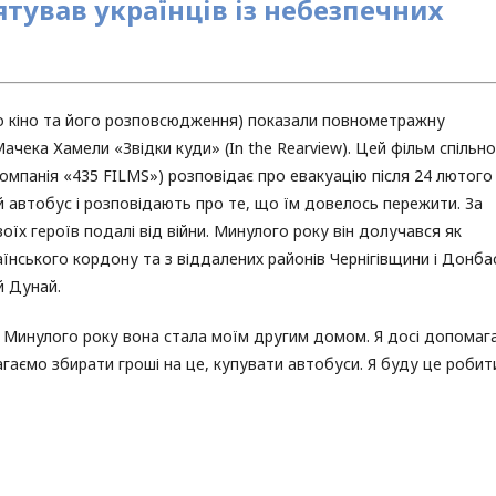
тував українців із небезпечних
го кіно та його розповсюдження) показали повнометражну
чека Хамели «Звідки куди» (In the Rearview). Цей фільм спільн
компанія «435 FILMS») розповідає про евакуацію після 24 лютого
ий автобус і розповідають про те, що їм довелось пережити. За
їх героїв подалі від війни. Минулого року він долучався як
їнського кордону та з віддалених районів Чернігівщини і Донба
й Дунай.
у. Минулого року вона стала моїм другим домом. Я досі допомаг
аємо збирати гроші на це, купувати автобуси. Я буду це робит