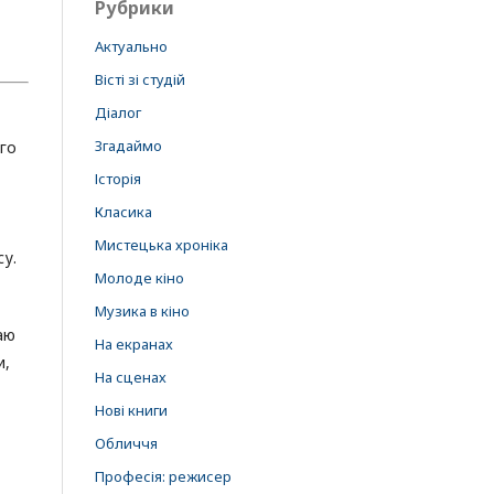
Рубрики
Актуально
Вісті зі студій
Діалог
Згадаймо
ого
Історія
Класика
Мистецька хроніка
су.
Молоде кіно
Музика в кіно
аю
На екранах
и,
На сценах
Нові книги
Обличчя
Професія: режисер