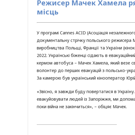
Режисер Мачек Хамела ря
місць
У програмі Cannes ACID (Асоціація незалежно
документальну стрічку польського режисера Ма
виробництва Польщі, Франції та України (кіно
2022. Українські біженці сідають в евакуаційн
кермом автобуса – Мачек Хамела, який везе сво
волонтер до перших евакуацій з польсько-укра
За камерою був український кінооператор Юрі
«Звісно, я завжди буду повертатися в Україн
евакуйовувати людей із Запоріжжя, ми допомаг
поки війна не закінчиться», – обіцяє Мачек.