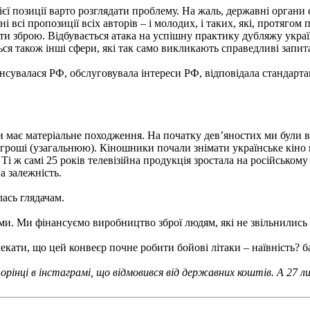
ієї позиції варто розглядати проблему. На жаль, державні орган
і всі пропозиції всіх авторів – і молодих, і таких, які, протяго
ти зброю. Відбувається атака на успішну практику дубляжу укра
ся також інші сфери, які так само викликають справедливі запита
ансувалася РФ, обслуговувала інтереси РФ, відповідала стандарта
и має матеріальне походження. На початку дев’яностих ми були 
 гроші (узагальнюю). Кіношники почали знімати українське кін
і ж самі 25 років телевізійна продукція зростала на російському
а залежність.
ась глядачам.
вами. Ми фінансуємо виробництво зброї людям, які не звільнились
чекати, що цей конвеєр почне робити бойові літаки – наївність? 
торінці в інстаграмі, що відмовився від державних коштів. А 27 л