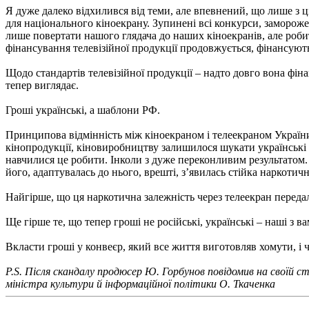
Я дуже далеко відхилився від теми, але впевнений, що лише з ц
для національного кіноекрану. Зупинені всі конкурси, заморожен
лише повертати нашого глядача до наших кіноекранів, але роби
фінансування телевізійної продукції продовжується, фінансують
Щодо стандартів телевізійної продукції – надто довго вона фін
тепер виглядає.
Гроші українські, а шаблони РФ.
Принципова відмінність між кіноекраном і телеекраном Україн
кінопродукції, кіновиробництву залишилося шукати українські
навчилися це робити. Інколи з дуже переконливим результатом. Т
його, адаптувалась до нього, врешті, з’явилась стійка наркотичн
Найгірше, що ця наркотична залежність через телеекран передал
Ще гірше те, що тепер гроші не російські, українські – наші з 
Вкласти гроші у конвеєр, який все життя виготовляв хомути, і 
P.S. Після скандалу продюсер Ю. Горбунов повідомив на своїй с
міністра культури й інформаційної політики О. Ткаченка