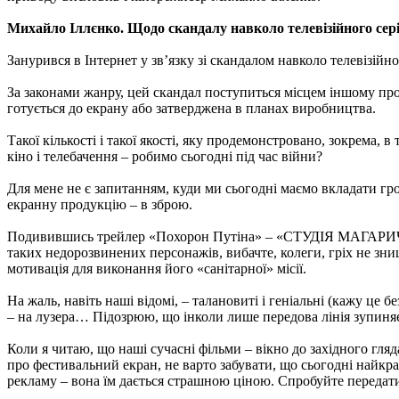
Михайло Іллєнко. Щодо скандалу навколо телевізійного сер
Занурився в Інтернет у зв’язку зі скандалом навколо телевізійн
За законами жанру, цей скандал поступиться місцем іншому про
готується до екрану або затверджена в планах виробництва.
Такої кількості і такої якості, яку продемонстровано, зокрема,
кіно і телебачення – робимо сьогодні під час війни?
Для мене не є запитанням, куди ми сьогодні маємо вкладати гро
екранну продукцію – в зброю.
Подивившись трейлер «Похорон Путіна» – «СТУДІЯ МАГАРИЧ П
таких недорозвинених персонажів, вибачте, колеги, гріх не зни
мотивація для виконання його «санітарної» місії.
На жаль, навіть наші відомі, – талановиті і геніальні (кажу це
– на лузера… Підозрюю, що інколи
лише передова лінія зупиняє
Коли я читаю, що наші сучасні фільми – вікно до західного гля
про фестивальний екран, не варто забувати, що сьогодні найкра
рекламу – вона їм дається страшною ціною. Спробуйте передати 