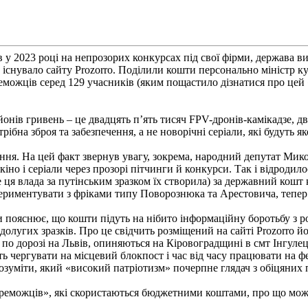
в у 2023 році на непрозорих конкурсах під свої фірми, держава 
е існувало сайту Prozorro. Поділили кошти персонально міністр к
можців серед 129 учасників (яким пощастило дізнатися про цей 
нів гривень – це двадцять п’ять тисяч FPV-дронів-камікадзе, дв
трібна зброя та забезпечення, а не новорічні серіали, які будуть 
ення. На цей факт звернув увагу, зокрема, народний депутат Ми
іно і серіали через прозорі пітчинги й конкурси. Так і відродило
ця влада за путінським зразком їх створила) за державний кошт к
периментувати з фріками типу Поворознюка та Арестовича, тепер
ури пояснює, що кошти підуть на нібито інформаційну боротьбу з 
едолугих зразків. Про це свідчить розміщений на сайті Prozorro 
о дорозі на Львів, опиняються на Кіровоградщині в смт Інгулець
 чергувати на місцевий блокпост і час від часу працювати на фе
зуміти, який «високий патріотизм» почерпне глядач з обіцяних 
ереможців», які скористаються бюджетними коштами, про що мож