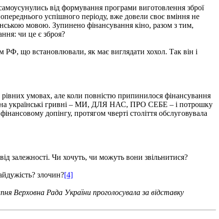
и самоусунулись від формування програми виготовлення зброї
м попереднього успішного періоду, вже довели своє вміння не
їнською мовою. Зупинено фінансування кіно, разом з тим,
ння: чи це є зброя?
м РФ, що встановлювали, як має виглядати хохол. Так він і
в рівних умовах, але коли повністю припинилося фінансування
о на українські гривні – МИ, ДЛЯ НАС, ПРО СЕБЕ – і потрошку
 фінансовому допінгу, протягом чверті століття обслуговувала
 від залежності. Чи хочуть, чи можуть вони звільнитися?
байдужість? злочин?
[4]
ипня Верховна Рада України проголосувала за відставку