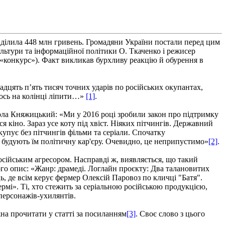
виділила 448 млн гривень. Громадяни України постали перед цим
ультури та інформаційної політики О. Ткаченко і режисер
«конкурс»). Факт викликав бурхливу реакцію й обурення в
адцять п’ять тисяч точних ударів по російських окупантах,
якось на колінці ліпити…»
[1]
.
кола Княжицький: «Ми у 2016 році зробили закон про підтримку
ся кіно. Зараз усе коту під хвіст. Ніяких пітчингів. Державний
упує без пітчингів фільми та серіали. Спочатку
 будують їм політичну кар'єру. Очевидно, це неприпустимо»
[2]
.
російським агресором. Насправді ж, виявляється, що такий
його опис: «Жанр: драмеді. Логлайн проєкту: Два талановитих
, де всім керує фермер Олексій Паровоз по кличці "Батя".
рмі». Ті, хто стежить за серіальною російською продукцією,
персонажів-ухилянтів.
на прочитати у статті за посиланням
[3]
. Своє слово з цього