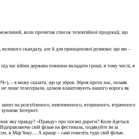
можливий, коли прочитав список телевізійної продукції, що
о, великого скандалу, але й для принципової розмови: що ми –
 під час війни держава повинна вкладати гроші, в тому числі, в
 я можу сказати, що це зброя. Зброя проти нас, позаяк
 і не лише телесеріали, цілком влаштовують нашого ворога як
ий запит на розгубленого, невпевненого, вторинного, втраченого
 зупиняє Інтернет.
ання: яку правду? «Правду» про погані дороги? Коли йдеться
 Відправляючи свій фільм на фестиваль, подякуйте їм за
он, в Мар’їнку… А краще – самі повезіть туди свій фільм.