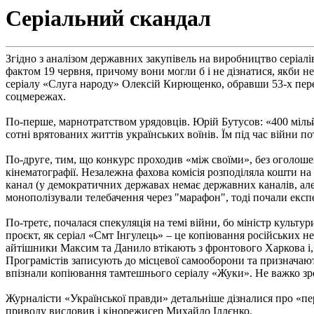
Серіальний скандал
Згідно з аналізом державних закупівель на виробництво серіалі
фактом 19 червня, причому вони могли б і не дізнатися, якби н
серіалу «Слуга народу» Олексій Кирющенко, обравши 53-х пере
соцмережах.
По-перше, марнотратством урядовців. Юрій Бутусов: «400 мільйо
сотні врятованих життів українських воїнів. Їм під час війни по
По-друге, тим, що конкурс проходив «між своїми», без оголош
кінематографії. Незалежна фахова комісія розподіляла кошти на к
канал (у демократичних державах немає державних каналів, але 
монополізували телебачення через "марафон", тоді почали екс
По-третє, почалася спекуляція на темі війни, бо міністр культ
проєкт, як серіал «Смт Інгулець» – це копіювання російських н
айтішники Максим та Данило втікають з фронтового Харкова і, п
Програмістів з
а
писують до місцевої самооборони та призначають
впізнали копіювання тамтешнього серіалу «Жуки». Не важко зро
Журналісти «Української правди» детальніше дізналися про «п
приводу висловив і кінорежисер Михайло Іллєнко.