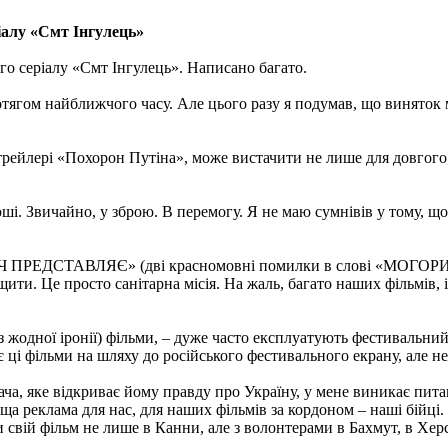
іалу «Смт Інгулець»
ого серіалу «Смт Інгулець». Написано багато.
тягом найближчого часу. Але цього разу я подумав, що виняток 
 в трейлері «Похорон Путіна», може вистачити не лише для довгог
ші. Звичайно, у зброю. В перемогу. Я не маю сумнівів у тому, що
РЕДСТАВЛЯЄ» (дві красномовні помилки в слові «МОГОРИЧ»), –
щити. Це просто санітарна місія. На жаль, багато наших фільмів,
 без жодної іронії) фільми, – дуже часто експлуатують фестивальн
 ці фільми на шляху до російського фестивального екрану, але не
дача, яке відкриває йому правду про Україну, у мене виникає пит
ща реклама для нас, для наших фільмів за кордоном – наші бійці.
свій фільм не лише в Канни, але з волонтерами в Бахмут, в Херс