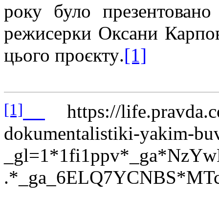
року було презентовано
режисерки Оксани Карпов
цього проєкту
.
[1]
[1]
https://life.pravda.
dokumentalistiki-yakim-bu
_gl=1*1fi1ppv*_ga*Nz
.*_ga_6ELQ7YCNBS*MT