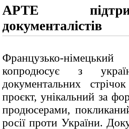
АРТЕ підтри
документалістів
Французько-німецьки
копродюсує з украї
документальних стрічо
проєкт, унікальний за фо
продюсерами, покликаний
росії проти України. Док