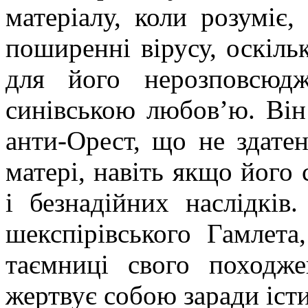
матеріалу, коли розуміє
поширенні вірусу, оскіль
для його нерозповсюд
синівською любов’ю. Він
анти-Орест, що не здатен
матері, навіть якщо його 
і безнадійних наслідків
шекспірівського Гамлет
таємниці свого походже
жертвує собою заради іст