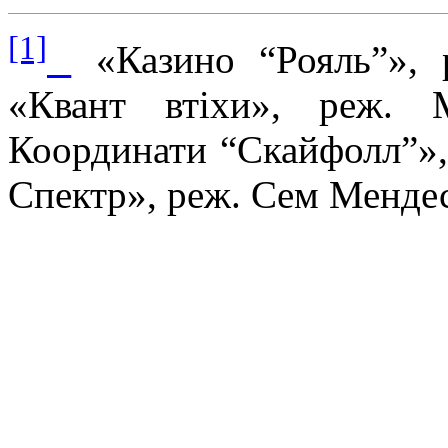
[1]
«Казино “Рояль”», 
«Квант втіхи», реж. 
Координати “Скайфолл”»,
Спектр», реж. Сем Мендес