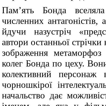
Пам’ять Бонда вселял
численних антагоністів, 
йдучи назустріч «предс
автори останньої стрічки 
зображення метаморфоз р
колег Бонда по цеху. Вон
колективний персонаж 
чорношкірої інтелектуал
начальство дає можливіс
іменем, але яка у філь