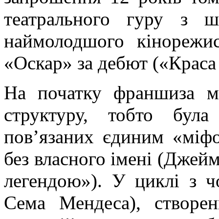
театрального гуру з ш
наймолодшого кінорежи
«Оскар» за дебют («Краса
На початку франшиза м
структуру, тобто бул
пов’язаних єдиним «міф
без власного імені (Джей
легендою»). У циклі з
ч
Сема Мендеса), створен