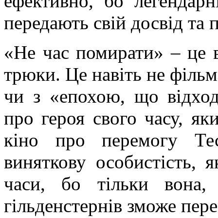
ефективно, бо легендар
передають свій досвід та 
«Не час помирати» – це 
трюки. Це навіть не філь
чи з «епохою, що відход
про героя свого часу, як
кіно про перемогу Те
виняткову особистість, я
часи, бо тільки вона,
гільденстернів зможе пе