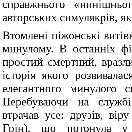
справжнього «нинішньо
авторських симулякрів, як
Втомлені піжонські витів
минулому. В останніх фі
простий смертний, вразл
історія якого розвивалас
елегантного минулого с
Перебуваючи на службі
втрачав усе: друзів, ві
Грін), що потонула у