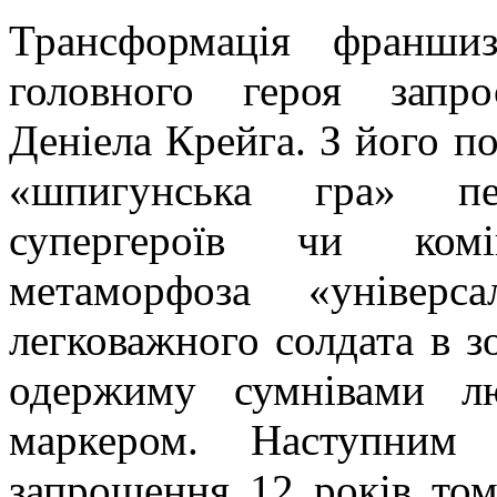
Трансформація франши
головного героя запр
Деніела Крейга. З його п
«шпигунська гра» пе
супергероїв чи комі
метаморфоза «універс
легковажного солдата в з
одержиму сумнівами л
маркером. Наступним 
запрошення 12 років то