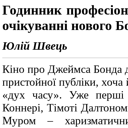
Годинник професіон
очікуваннi нового Б
Юлій Швець
Кіно про Джеймса Бонда 
пристойної публіки, хоча 
«дух часу». Уже перші
Коннері, Тімоті Далтоно
Муром – харизматични