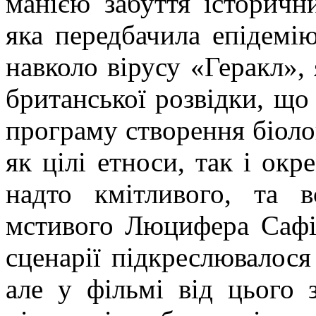
манією забуття історични
яка передбачила епідемію
навколо вірусу «Геракл», 
британської розвідки, що
програму створення біолог
як цілі етноси, так і окр
надто кмітливого, та 
мстивого Люцифера Сафі
сценарії підкреслювалося
але у фільмі від цього