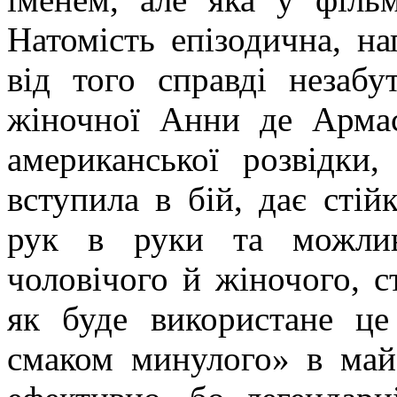
Натомість епізодична, н
від того справді незабу
жіночної Анни де Армас
американської розвідк
вступила в бій, дає стійк
рук в руки та можлив
чоловічого й жіночого, ст
як буде використане це
смаком минулого» в майб