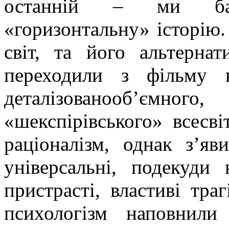
останній – ми бач
«горизонтальну» історію.
світ, та його альтернат
переходили з фільму 
деталізованооб’ємн
«шекспірівського» всесв
раціоналізм, однак з’я
універсальні, подекуди
пристрасті, властиві тра
психологізм наповнил