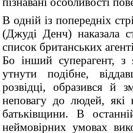
пізнавані особливості пов
В одній із попередніх стр
(Джуді Денч) наказала с
список британських агентів
Бо інший суперагент, з
утнути подібне, відда
розвідці, образився й з
неповагу до людей, які 
батьківщини. В останні
неймовірних умовах вик