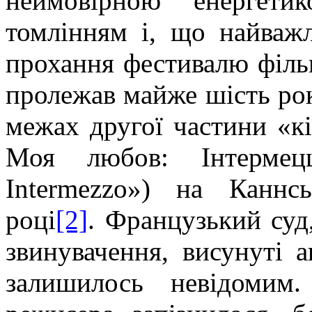
неймовірною енергети
томлінням і, що найваж
прохання фестивалю фільм
пролежав майже шість рок
межах другої частини «к
Моя любов:
Інтермец
Intermezzo
») на
Каннс
році
[2]
. Французький суд
звинувачення, висунуті а
залишилось невідомим