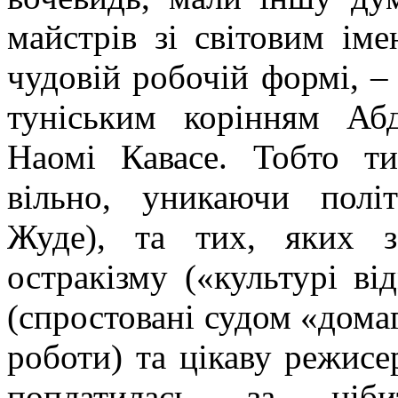
майстрів зі світовим ім
чудовій робочій формі, 
туніським корінням
Аб
Наомі
Кавасе
. Тобто ти
вільно, уникаючи політ
Жуде
), та тих, яких 
остракізму («культурі в
(спростовані судом «дома
роботи) та цікаву
режисе
поплатилась за ніби