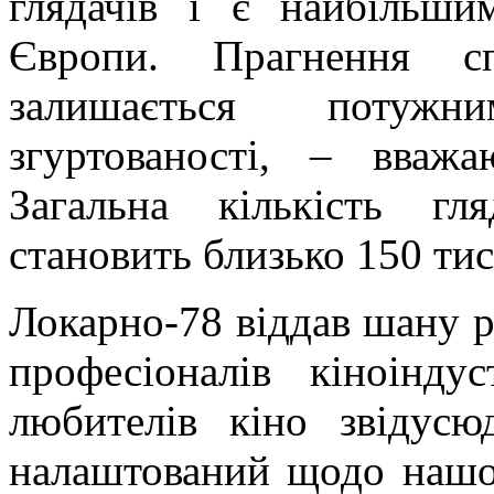
глядачів і є найбільш
Європи. Прагнення сп
залишається потужн
згуртованості, – вважа
Загальна кількість гл
становить близько 150 тис
Локарно-78 віддав шану рі
професіоналів кіноіндус
любителів кіно
звідусю
налаштований щодо нашог