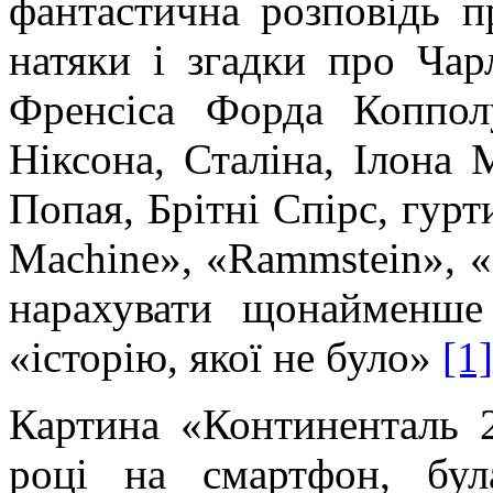
фантастична розповідь 
натяки і згадки про Чарл
Френсіса
Форда
Коппол
Ніксона
, Сталіна, Ілона
Попая
,
Брітні
Спірс, гурт
Machine
», «
Rammstein
», «
нарахувати щонайменше 
«історію, якої не було»
[1]
Картина «
Континенталь
2
році на смартфон, бу