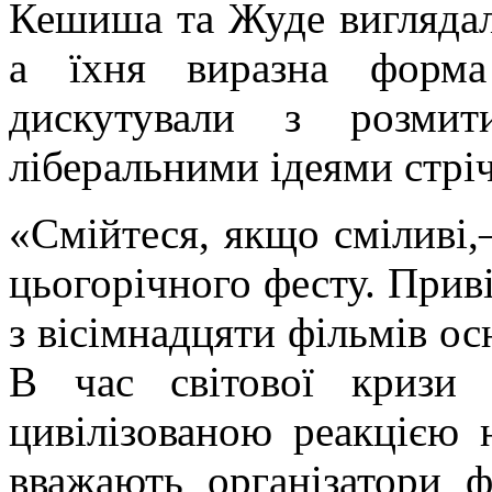
Кешиша
та
Жуде
виглядал
а їхня виразна форма
дискутували з розмит
ліберальними ідеями стріч
«Смійтеся, якщо сміливі,–
цьогорічного
фесту
. Прив
з вісімнадцяти фільмів ос
В час світової кризи
цивілізованою реакцією 
вважають організатори 