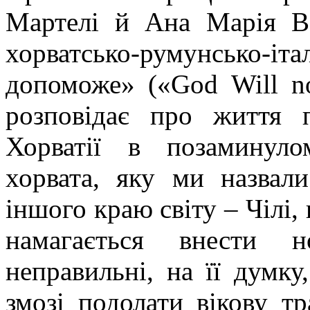
Мартелі
й
Ана
Марія
В
хорватсько
-
румунсько
-іт
допоможе» («
God
Will
n
розповідає про життя п
Хорватії в позаминуло
хорвата, яку ми назвали
іншого краю світу –
Чілі
,
намагається
внести
нот
неправильні, на її думку
змозі подолати вікову т