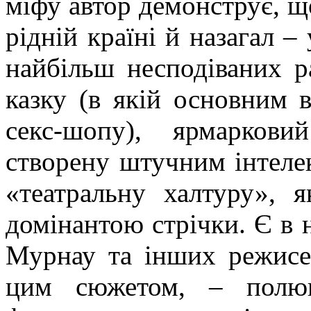
міфу автор демонструє, що
рідній країні й назагал –
найбільш несподіваних р
казку (в якій основним 
секс-шопу), ярмаркови
створену штучним інтелек
«театральну халтуру»,
домінантою стрічки. Є в 
Мурнау
та інших режисер
цим сюжетом, – полюв