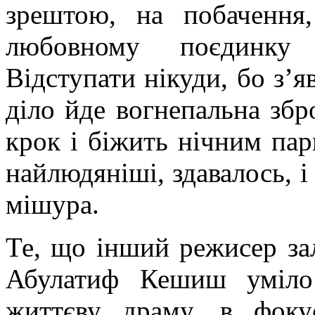
зрештою, на побачення
любовному поєдинк
Відступати нікуди, бо з’я
діло йде вогнепальна зб
крок і біжить нічним парк
найлюдяніші, здавалось, і
мішура.
Те, що інший режисер за
Абулатиф
Кешиш
уміло 
життєву драму, в фоку