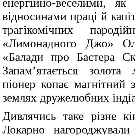
енергійно-веселими, я
відносинами праці й капі
трагікомічних пароді
«Лимонадного Джо»
Ол
«Балади про Бастера
Ск
Запам’ятається золота
піонер копає магнітний з
землях дружелюбних індіа
Дивлячись таке різне кі
Локарно нагороджували 