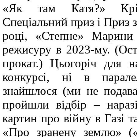
«Як там Катя?»
Кр
Спеціальний приз і Приз 
році, «Степне» Марин
режисуру в 2023-му. (Ост
прокат.)
Цьогоріч
для на
конкурсі, ні в парал
знайшлося (ми не подава
пройшли відбір – наразі
картин про війну в Газі т
«Про зранену землю» (