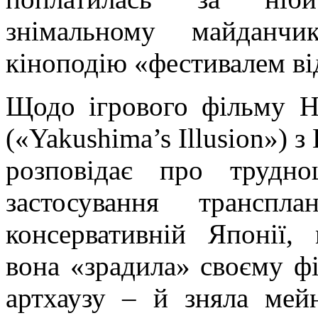
знімальному майданчи
кіноподію
«фестивалем ві
Щодо ігрового фільму
Н
(«
Yakushima’s
Illusion
») з
розповідає про трудно
застосування транспл
консервативній Японії,
вона «зрадила» своєму 
артхаузу
– й зняла
мей