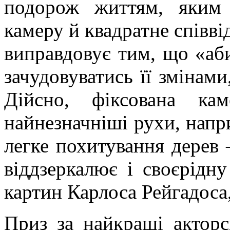
подорож життям, яким
камеру й квадратне співв
виправдовує тим, що «аби
зачудовуватись її змінами
Дійсно, фіксована ка
найнезначніші рухи, напр
легке похитування дерев 
віддзеркалює і своєрідну
картин Карлоса
Рейгадоса
Приз за найкращі актор