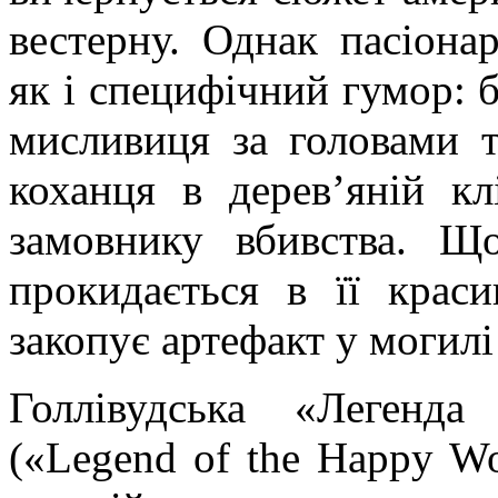
вестерну. Однак пасіонар
як і специфічний гумор: 
мисливиця за головами т
коханця в дерев’яній кл
замовнику вбивства. Щ
прокидається в її краси
закопує артефакт у могилі
Голлівудська «Легенд
(«
Legend
of
the
Happy
Wo