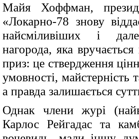
Майя
Хоффман
, презид
«Локарно-78 знову відд
найсміливіших і дале
нагорода, яка вручається
приз: це ствердження цінн
умовності, майстерність т
а правда залишається сут
Однак члени журі (найв
Карлос
Рейгадас
та кам
вочевидь, мали іншу ду