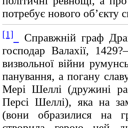
політичні ревнощі, а про
потребує нового об’єкту с
[1]
Справжній граф Дра
господар Валахії, 1429?
визвольної війни румунс
панування, а погану слав
Мері Шеллі (дружині ра
Персі Шеллі), яка на за
(вони образилися на г
створила герою цей д