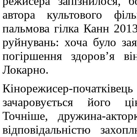
режисера запізнилося, б
автора культового фі
пальмова гілка Канн 2013
руйнувань: хоча було за
погіршення здоров’я в
Локарно.
Кінорежисер-початківец
зачаровується його ц
Точніше, дружина-акто
відповідальністю захо