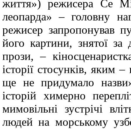
життя») режисера Се
М
леопарда» – головну на
режисер запропонував пу
його картини, знятої за
прози, –
кіносценаристк
історії стосунків, яким 
ще не придумало назви»
історій химерно переплі
мимовільні зустрічі влі
людей на морському узб