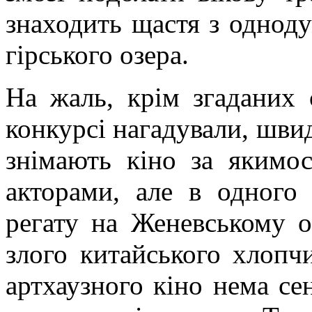
знаходить щастя з
однод
гірського озера.
На жаль, крім згаданих 
конкурсі нагадували, шви
знімають кіно за якимо
акторами, але в одного
регату на Женевському о
злого китайського хлопч
артхаузного
кіно нема сен