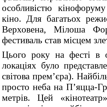
особливістю кінофоруму
кіно. Для багатьох режи
Верховена
, Мілоша
Фо
фестиваль став місцем злет
Цього року на
фесті
в о
локаціях було представл
світова прем’єра). Найбі
просто неба на
П’яцца
-Г
метрів. Цей «кінотеатр