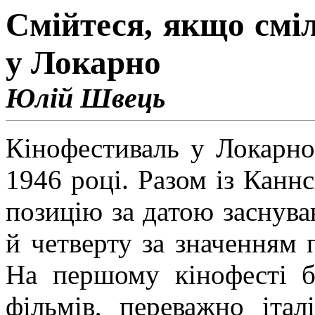
Смійтеся, якщо сміл
у Локарно
Юлій Швець
Кінофестиваль у Локарно
1946 році. Разом із
Канн
позицію за датою заснува
й четверту за значенням п
На першому
кінофесті
бу
фільмів, переважно італ