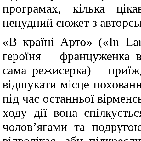
програмах, кілька цік
ненудний сюжет з авторсь
«В країні
Арто
» («
In
La
героїня – француженка в
сама
режисерка
) – приїж
відшукати місце похованн
під час останньої
вірменс
ходу дії вона спілкуєт
чолов’ягами та подругою
відволікає, аби підкрес