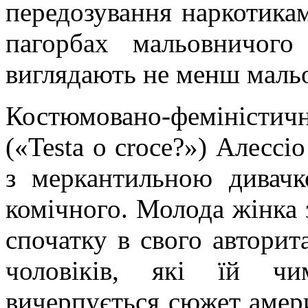
передозування наркотикам
пагорбах мальовничого
виглядають не менш
маль
Костюмовано-феміністи
(«
Testa
o
croce
?»)
Алессіо
з меркантильною дивач
комічного. Молода жінка 
спочатку в свого авторита
чоловіків, які їй ч
вичерпується сюжет амери