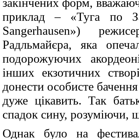
закінчених форм, вважаю
приклад – «Туга по
З
Sangerhausen
») режис
Радльмайєра
, яка опеча
подорожуючих акордеоні
інших екзотичних створ
донести особисте бачення 
дуже цікавить. Так бать
спадок сину, розуміючи, 
Однак було на фестива