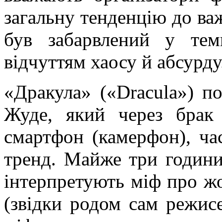
загальну тенденцію до ва
був забарвлений у тем
відчуттям хаосу й абсурду
«Дракула» («
Dracula
») п
Жуде
, який через брак
смартфон (
камерфон
), ч
тренд. Майже три годин
інтерпретують міф про жо
(звідки родом сам режис