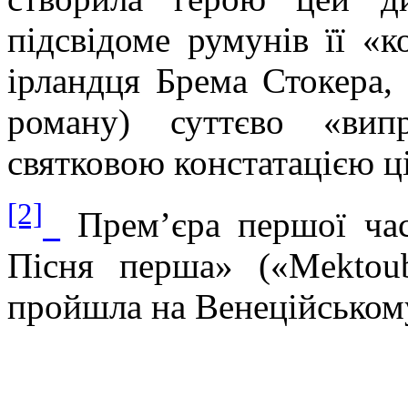
підсвідоме румунів її «к
ірландця
Брема
Стокера, 
роману) суттєво «ви
святковою констатацією ці
[2]
Прем’єра першої ча
Пісня перша» («
Mektou
пройшла на Венеційському