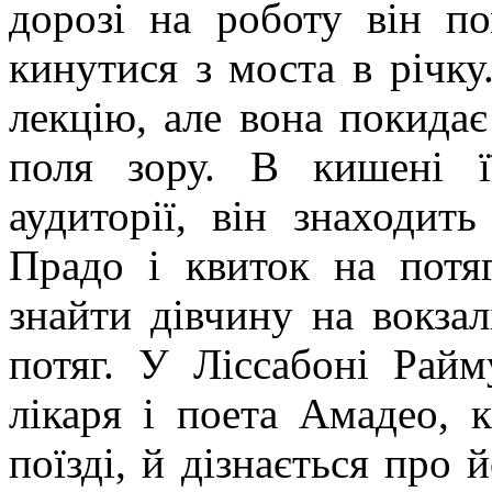
дорозі на роботу він по
кинутися з моста в річку.
лекцію, але вона покидає 
поля зору. В кишені ї
аудиторії, він знаходи
Прадо
і квиток на пот
знайти дівчину на вокзал
потяг. У
Ліссабоні
Райм
лікаря і поета
Амадео
, 
поїзді, й дізнається про