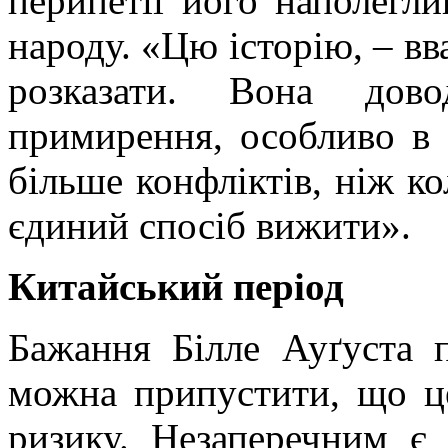
перипетії його наполегли
народу. «Цю історію, – вв
розказати. Вона дов
примирення, особливо в 
більше конфліктів, ніж к
єдиний спосіб вижити».
Китайський період
Бажання Білле
Ауґуста
п
можна припустити, що це
ризику. Незаперечним є