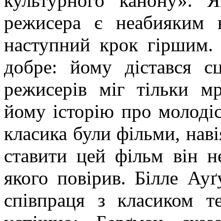
культурного канону». 
режисера є неабияким 
наступний крок гіршим.
добре: йому дістався с
режисерів міг тільки м
йому історію про молодіс
класика були фільми, нав
ставити цей фільм він не
якого повірив. Білле
Ауґ
співпраця з класиком т