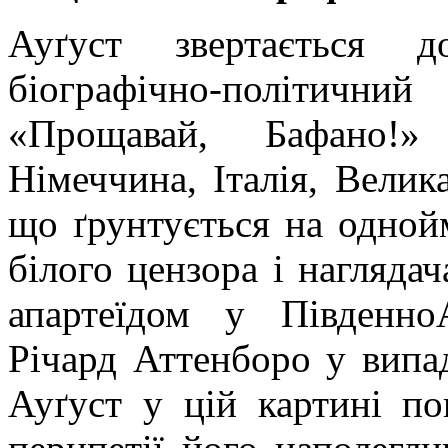
Ауґуст
звертається д
біографічно
-політични
«Прощавай,
Бафано
!»
Німеччина, Італія, Велик
що ґрунтується на одно
білого цензора і нагляда
апартеїдом у
Південно
Річард
Аттенборо
у випад
Ауґуст
у цій картині пок