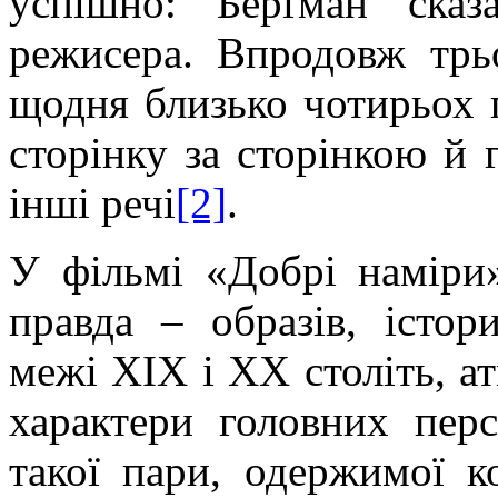
успішно:
Берґман
сказа
режисера. Впродовж трь
щодня близько чотирьох 
сторінку за сторінкою й 
інші речі
[2]
.
У фільмі «Добрі наміри»
правда – образів, істо
межі ХІХ і ХХ століть, а
характери головних перс
такої пари, одержимої к