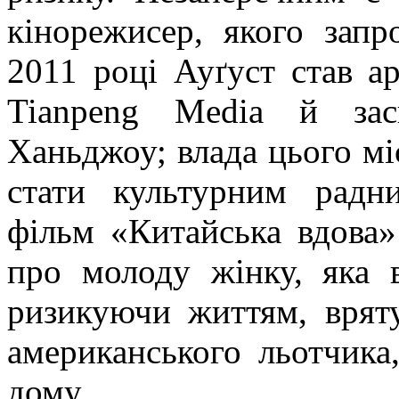
кінорежисер, якого запр
2011 році
Ауґуст
став
а
Tianpeng
Media
й засн
Ханьджоу
; влада цього м
стати культурним радн
фільм «Китайська вдова» 
про молоду жінку, яка в
ризикуючи життям, вряту
американського льотчика,
дому.