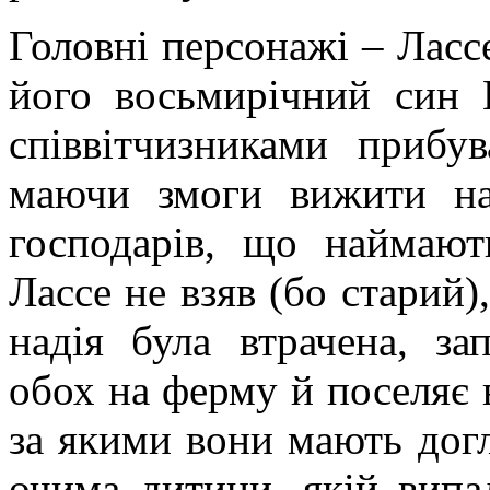
Головні персонажі –
Ласс
його восьмирічний син
співвітчизниками прибу
маючи змоги вижити на
господарів, що наймают
Лассе
не взяв (бо старий)
надія була втрачена, за
обох на ферму й поселяє в
за якими вони мають догл
очима дитини, якій випад