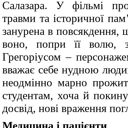
Салазара
. У фільмі про
травми та історичної пам
занурена в повсякдення, щ
воно, попри її волю, з
Грегоріусом
– персонаж
вважає себе нудною людин
неодмінно марно прожит
студентам, хоча й покину
досвід, нові враження пог
Медицина і пацієнти