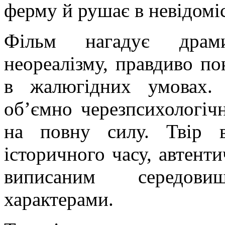
ферму й рушає в невідомі
Фільм нагадує драми
неореалізму, правдиво п
в жалюгідних умовах. 
об’ємно
черезпсихологіч
на повну силу. Твір 
історичного часу, автент
виписаним середови
характерами.