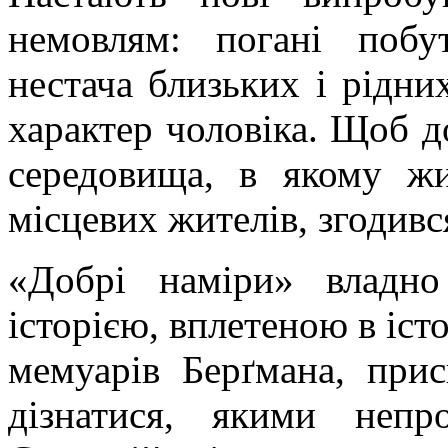
немовлям: погані побу
нестача близьких і рідни
характер чоловіка. Щоб д
середовища, в якому жи
місцевих жителів, згодивс
«Добрі наміри» владн
історією, вплетеною в іст
мемуарів
Берґмана
, при
дізнатися, якими непр