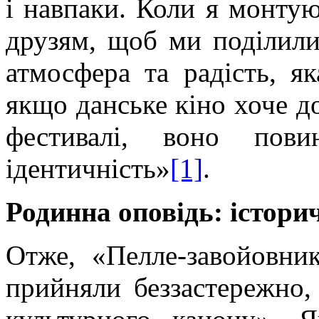
і навпаки. Коли я монту
друзям, щоб ми поділили
атмосфера та радість, я
якщо данське кіно хоче д
фестивалі, воно пов
ідентичність»
[1]
.
Родинна оповідь: істори
Отже, «
Пелле
-завойовник
прийняли беззастережно,