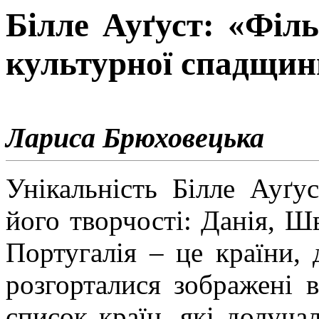
Білле
Ауґуст
: «Філ
культурної спадщин
Лариса Брюховецька
Унікальність Білле
Ауґус
його творчості: Данія, Ш
Португалія – це країни, 
розгорталися зображені 
список країн, які долуча