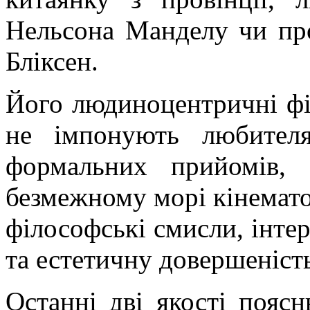
Нельсона
Манделу
чи пр
Бліксен
.
Його
людиноцентричні
фі
не імпонують любите
формальних прийомів,
безмежному морі кінемато
філософські смисли, інте
та естетичну довершеніст
Останні дві якості пояс