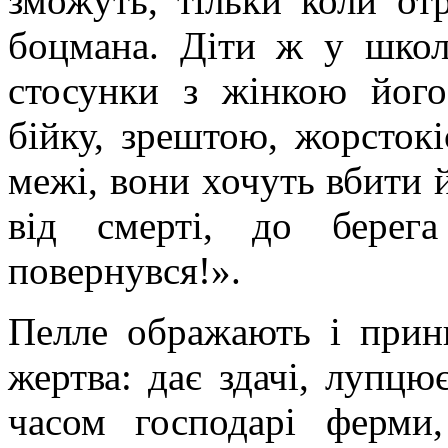
зможуть, тільки коли от
боцмана. Діти ж у школ
стосунки з жінкою його
бійку, зрештою, жорстокі
межі, вони хочуть вбити й
від смерті, до берег
повернувся!».
Пелле
ображають і прини
жертва: дає здачі, лупцю
часом господарі ферми