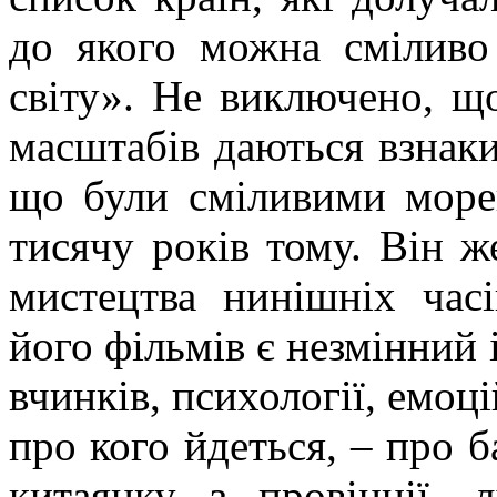
до якого можна сміливо
світу». Не виключено, щ
масштабів даються взнаки 
що були сміливими море
тисячу років тому. Він 
мистецтва нинішніх час
його фільмів є незмінний 
вчинків, психології, емоці
про кого йдеться, – про б
китаянку з провінції, 