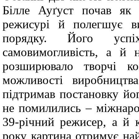
Білле
Ауґуст
почав як о
режисурі й полегшує ви
порядку. Його усп
самовимогливість, а й 
розширювало творчі к
можливості виробництв
підтримав постановку йо
не помилились – міжнаро
39-річний режисер, а й 
року картина отримує на