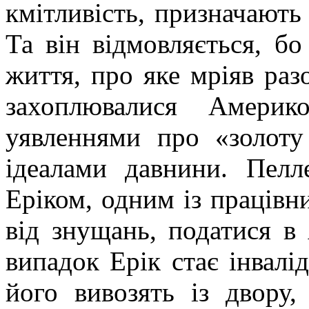
кмітливість, призначають
Та він відмовляється, бо
життя, про яке мріяв раз
захоплювалися Амери
уявленнями про «золот
ідеалами давнини.
Пелл
Еріком, одним із працівн
від знущань, податися в
випадок Ерік стає інвалі
його вивозять із двору,