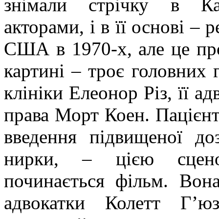
знімали стрічку в Ка
акторами, і в її основі – 
США в 1970-х, але це про
картині – троє головних г
клініки Елеонор Різ, її
ад
права
Морт
Коен
. Пацієн
введення підвищеної до
нирки, – цією сцено
починається фільм. Вон
адвокатки
Колетт
Г’ю