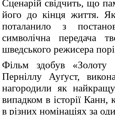
Сценарій свідчить, що пам
його до кінця життя. 
поталанило з постано
символічна передача тв
шведського режисера порі
Фільм здобув «Золоту 
Перніллу
Ауґуст
, викон
нагородили як найкращу
випадком в історії Канн,
в різних номінаціях за од