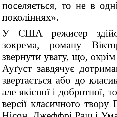
поселяється, то не в одн
поколіннях».
У США режисер здійсн
зокрема, роману Вікт
звернути увагу, що, окрім
Ауґуст
завдячує дотрима
звертається або до класик
але якісної і добротної, т
версії класичного твору 
Нісон
,
Джеффрі
Раш
і Ум