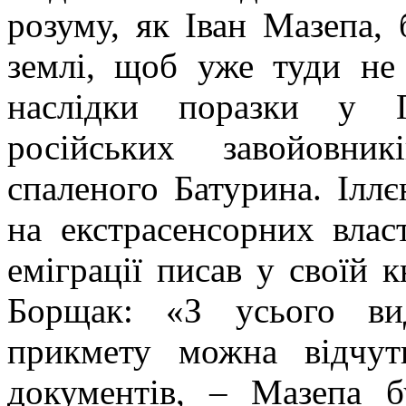
розуму, як Іван Мазепа, 
землі, щоб уже туди не 
наслідки поразки у П
російських завойовни
спаленого Батурина. Ілл
на екстрасенсорних влас
еміграції писав у своїй к
Борщак: «З усього вид
прикмету можна відчу
документів, – Мазепа б