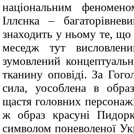
національним феномено
Іллєнка – багаторівнев
знаходить у ньому те, що
меседж тут висловлени
зумовлений концептуаль
тканину оповіді. За Гого
сила, уособлена в обра
щастя головних персонажі
ж образ красуні Пидорк
символом поневоленої Ук