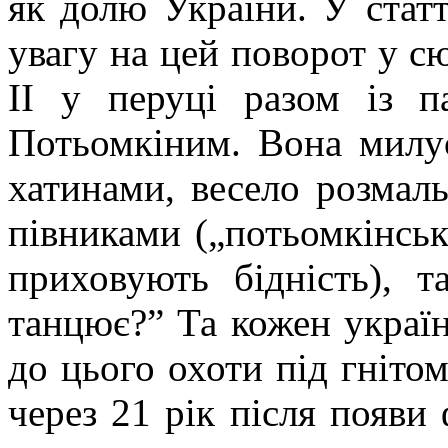
як долю України. У стат
увагу на цей поворот у с
ІІ у перуці разом із 
Потьомкіним. Вона милу
хатинами, весело розмал
півниками („потьомкінськ
приховують бідність), 
танцює?” Та кожен україн
до цього охоти під гніто
через 21 рік після появи