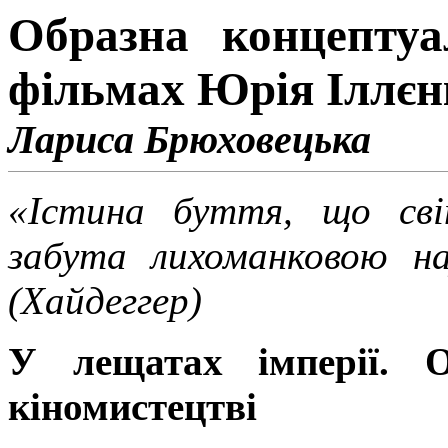
Образна концептуа
фільмах Юрія Іллєн
Лариса Брюховецька
«Істина буття, що св
забута лихоманковою на
(Хайдеггер)
У лещатах імперії. О
кіномистецтві