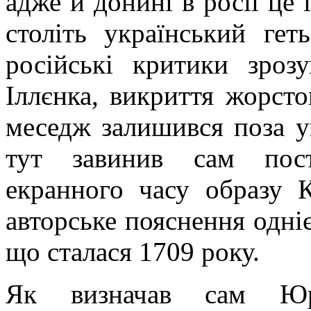
адже й донині в росії це
століть український гет
російські критики зроз
Іллєнка, викриття жорсто
меседж залишився поза у
тут завинив сам пост
екранного часу образу К
авторське пояснення одніє
що сталася 1709 року.
Як визначав сам Юр