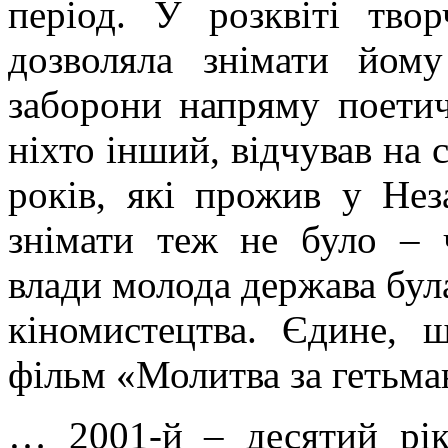
період. У розквіті тво
дозволяла знімати йом
заборони напряму поетич
ніхто інший, відчував на 
років, які прожив у Нез
знімати теж не було – ч
влади молода держава була
кіномистецтва. Єдине, 
фільм «Молитва за гетьма
… 2001-й – десятий рік