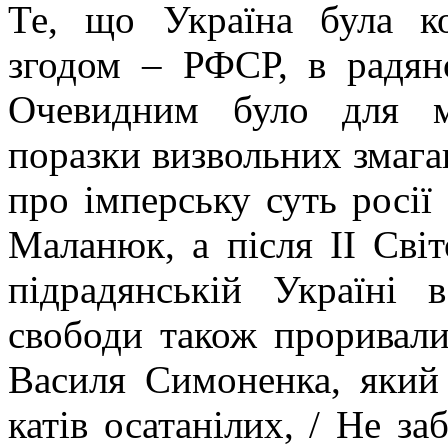
Те, що Україна була ко
згодом – РФСР, в радян
Очевидним було для ми
поразки визвольних змага
про імперську суть росії
Маланюк, а після ІІ Світ
підрадянській Україні 
свободи також проривали
Василя Симоненка, який
катів осатанілих, / Не за