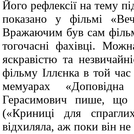
Його рефлексії на тему п
показано у фільмі «Веч
Вражаючим був сам фільм,
тогочасні фахівці. Можн
яскравістю та незвичайн
фільму Іллєнка в той час
мемуарах «Доповідна
Герасимович пише, що 
(«Криниці для спраглих
відхиляла, аж поки він не