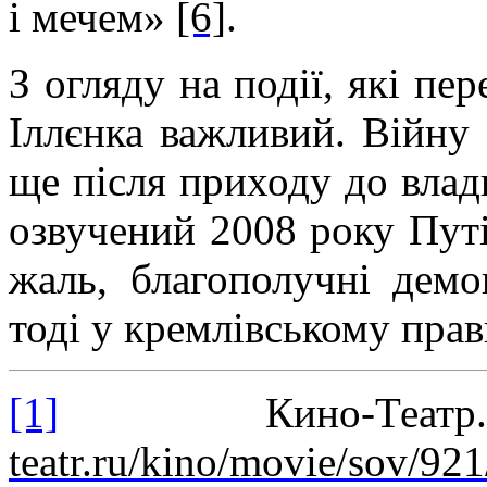
і мечем»
[6]
.
З огляду на події, які пе
Іллєнка важливий. Війну
ще після приходу до влади
озвучений 2008 року Пут
жаль, благополучні демо
тоді у кремлівському прав
[1]
Кино-Теа
teatr.ru/kino/movie/sov/92