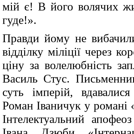
мій є! В його волячих жи
гуде!».
Правди йому не вибачили
відділку міліції через к
ціну за волелюбність за
Василь Стус. Письменни
суть імперій, вдавалися
Роман Іваничук у романі 
Інтелектуальний апофео
Івана Дзюби «Інтернац