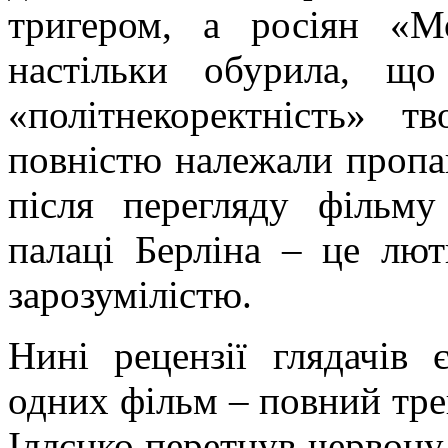
тригером, а росіян «М
настільки обурила, щ
«політнекоректність» т
повністю належали пропаг
після перегляду фільм
палаці Берліна – це лют
зарозумілістю.
Нині рецензії глядачів
одних фільм – повний тре
Іллєнко перетнув червону