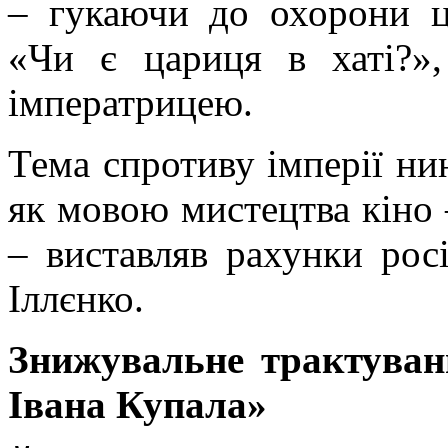
– гукаючи до охорони ц
«Чи є цариця в хаті?»,
імператрицею.
Тема спротиву імперії нин
як мовою мистецтва кіно 
– виставляв рахунки росі
Іллєнко.
Знижувальне трактуван
Івана Купала»