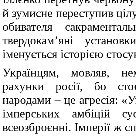
й зумисне переступив цілу
обивателя сакрамента
твердокам’яні установ
іменується історією стосу
Українцям, мовляв, не
рахунки росії, бо сто
народами – це агресія: «
імперських амбіцій с
всеозброєнні. Імперії ж с