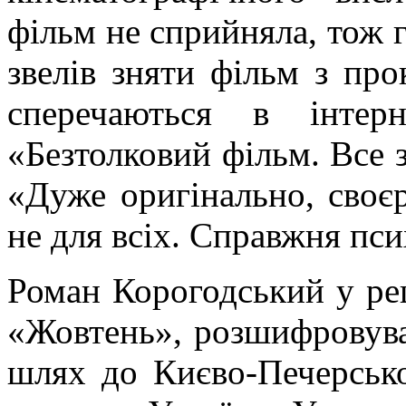
фільм не сприйняла, тож
звелів зняти фільм з про
сперечаються в інтер
«Безтолковий фільм. Все 
«Дуже оригінально, своєр
не для всіх. Справжня пси
Роман Корогодський у рец
«Жовтень», розшифровував
шлях до Києво-Печерськ