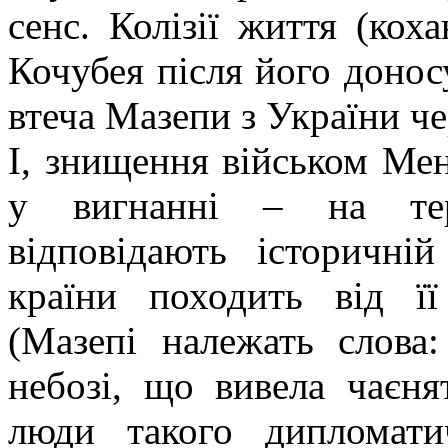
сенс. Колізії життя (кох
Кочубея після його донос
втеча Мазепи з України ч
І, знищення військом Ме
у вигнанні – на тери
відповідають історичні
країни походить від її
(Мазепі належать слова:
небозі, що вивела чаєня
люди такого дипломати