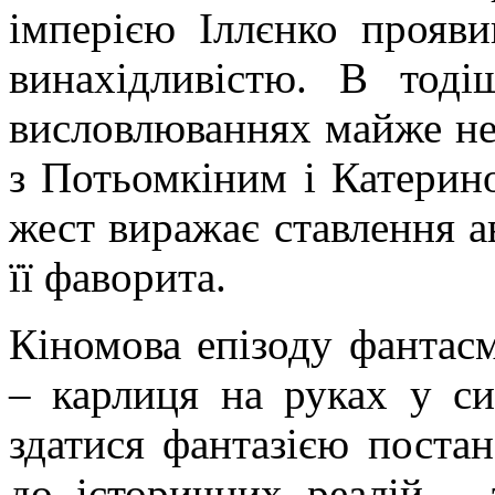
імперією Іллєнко прояв
винахідливістю. В тоді
висловлюваннях майже не
з Потьомкіним і Катерино
жест виражає ставлення а
її фаворита.
Кіномова епізоду фантасм
– карлиця на руках у си
здатися фантазією постан
до історичних реалій – 