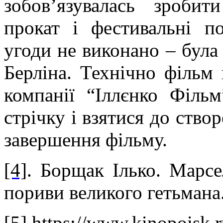
зобов’язувалась зробит
прокат і фестивальні п
угоди не виконано – була 
Берліна. Технічно фільм
компанії “Іллєнко Філь
стрічку і взятися до створ
завершення фільму.
[4]
. Борщак Ілько. Марсе
пориви великого гетьмана
[5]
https://www.kinopoisk.r