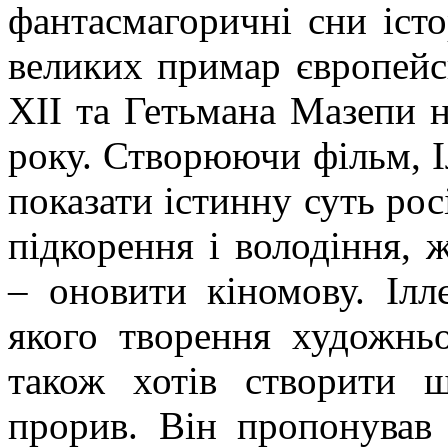
фантасмагоричні сни істо
великих примар європейсь
ХІІ та Гетьмана Мазепи н
року. Створюючи фільм, І
показати істинну суть росі
підкорення і володіння, ж
– оновити кіномову. Ілл
якого творення художньо
також хотів створити 
прорив. Він пропонував 