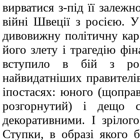
вирватися з-під її залежн
війні Швеції з росією. 
дивовижну політичну кар’
його злету і трагедію фін
вступило в бій з рос
найвидатніших правителів
іпостасях: юного (щопра
розгорнутий) і дещо 
декоративними. І зрілог
Ступки, в образі якого 