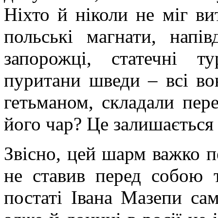
Ніхто й ніколи не міг ви
польські магнати, напів
запорожці, статечні т
пуритани шведи – всі во
гетьманом, складали пер
його чар? Це залишаєтьс
Звісно, цей шарм важко пе
не ставив перед собою т
постаті Івана Мазепи са