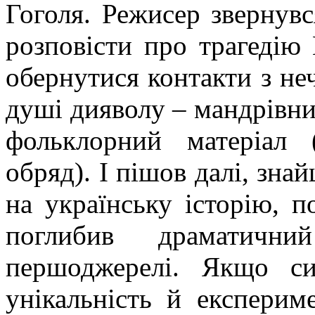
Гоголя. Режисер звернувс
розповісти про трагедію
обернутися контакти з н
душі дияволу – мандрівни
фольклорний матеріал (
обряд). І пішов далі, зна
на українську історію, п
поглибив драматични
першоджерелі. Якщо си
унікальність й експерим