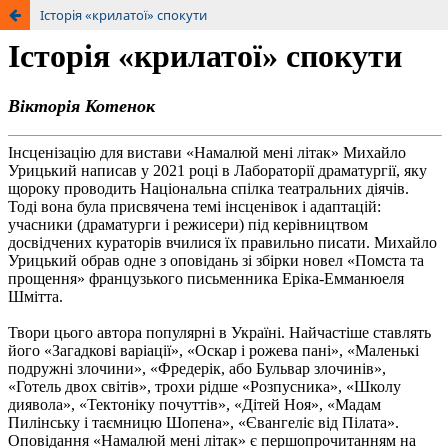
Історія «крилатої» спокути