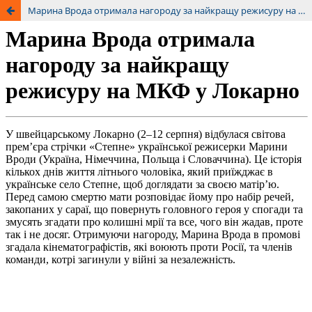
Марина Врода отримала нагороду за найкращу режисуру на МКФ у Локарно