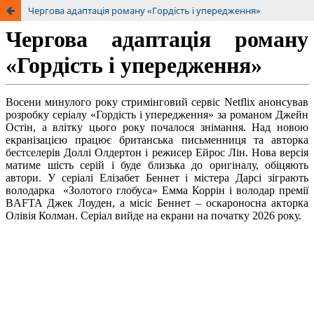
Чергова адаптація роману «Гордість і упередження»