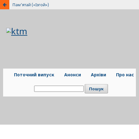
Пам’ятай («Ізгой»)