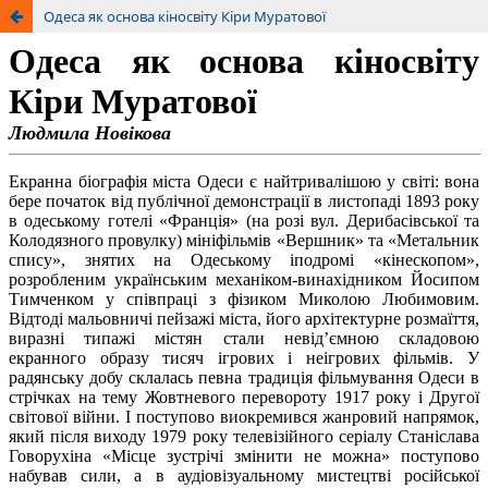
Одеса як основа кіносвіту Кіри Муратової