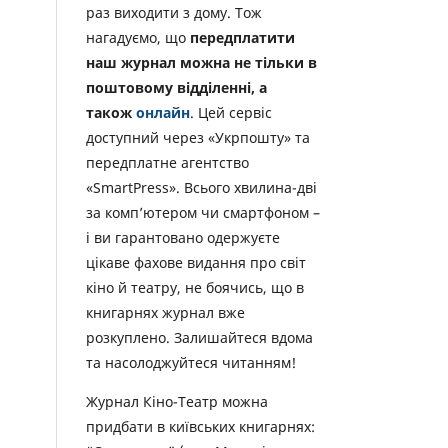
раз виходити з дому. Тож
нагадуємо, що
передплатити
наш журнал можна не тільки в
поштовому відділенні, а
також
онлайн
. Цей сервіс
доступний через «Укрпошту» та
передплатне агентство
«SmartPress». Всього хвилина-дві
за комп’ютером чи смартфоном –
і ви гарантовано одержуєте
цікаве фахове видання про світ
кіно й театру, не боячись, що в
книгарнях журнал вже
розкуплено. Залишайтеся вдома
та насолоджуйтеся читанням!
Журнал Кіно-Театр можна
придбати в київських книгарнях: