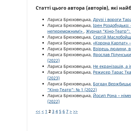
Статті цього автора (авторів), які на
Лариса Брюховецька,
Друзі і вороги Та
Лариса Брюховецька,
Ірен Роздобудько:
непереможним!»
,
Журнал “Кіно-Театр”: 
Лариса Брюховецька,
Сергій Маслобойщ
Лариса Брюховецька,
«Корона Карпат» –
Лариса Брюховецька,
Взірець людини, в
Лариса Брюховецька,
Ярослав Пілунськи
(2022)
Лариса Брюховецька,
Не екранізація, а 
Лариса Брюховецька,
Режисер Тарас Тка
(2023)
Лариса Брюховецька,
Богдан Вержбицьк
“Кіно-Театр”: № 1 (2022)
Лариса Брюховецька,
Йосип Рона – німе
(2022)
<<
<
1
2
3
4
5
6
7
>
>>