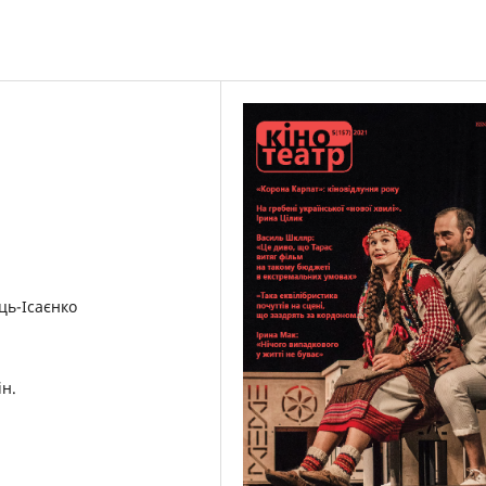
ць-Ісаєнко
ін.