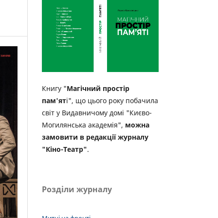
Книгу "
Магічний простір
пам'ят
і", що цього року побачила
світ у Видавничому домі "Києво-
Могилянська академія",
можна
замовити в редакції журналу
"Кіно-Театр"
.
Розділи журналу