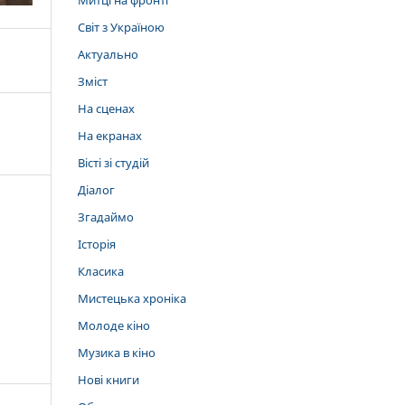
Митці на фронті
Світ з Україною
Актуально
Зміст
На сценах
На екранах
Вісті зі студій
Діалог
Згадаймо
Історія
Класика
Мистецька хроніка
Молоде кіно
Музика в кіно
Нові книги