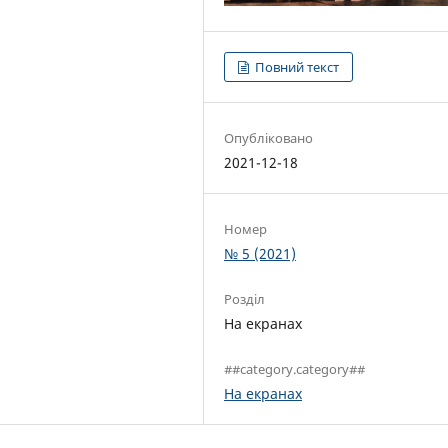
Повний текст
Опубліковано
2021-12-18
Номер
№ 5 (2021)
Розділ
На екранах
##category.category##
На екранах