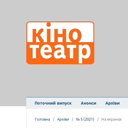
Поточний випуск
Анонси
Архіви
Головна
/
Архіви
/
№ 5 (2021)
/
На екранах