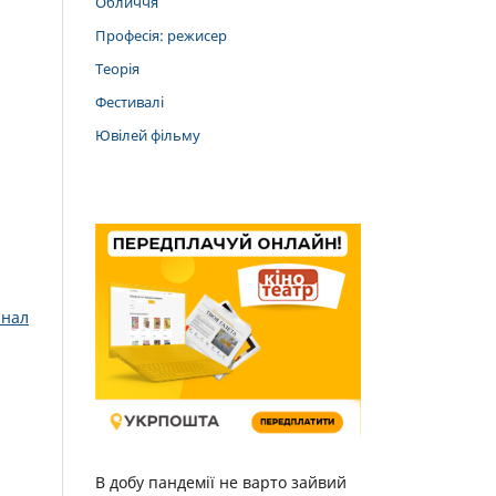
Обличчя
Професія: режисер
Теорія
Фестивалі
Ювілей фільму
нал
В добу пандемії не варто зайвий