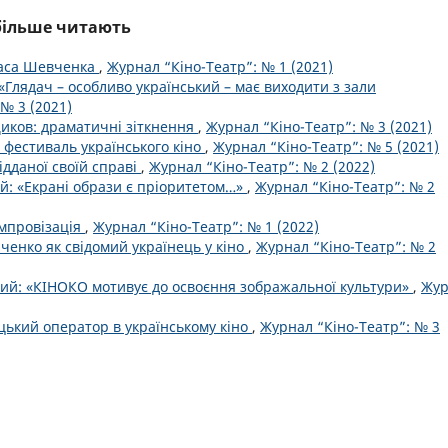
йбільше читають
раса Шевченка
,
Журнал “Кіно-Театр”: № 1 (2021)
 «Глядач – особливо український – має виходити з зали
№ 3 (2021)
иков: драматичні зіткнення
,
Журнал “Кіно-Театр”: № 3 (2021)
 фестиваль українського кіно
,
Журнал “Кіно-Театр”: № 5 (2021)
ідданої своїй справі
,
Журнал “Кіно-Театр”: № 2 (2022)
й: «Екрані образи є пріоритетом…»
,
Журнал “Кіно-Театр”: № 2
імпровізація
,
Журнал “Кіно-Театр”: № 1 (2022)
ченко як свідомий українець у кіно
,
Журнал “Кіно-Театр”: № 2
ий: «КІНОКО мотивує до освоєння зображальної культури»
,
Жур
цький оператор в українському кіно
,
Журнал “Кіно-Театр”: № 3