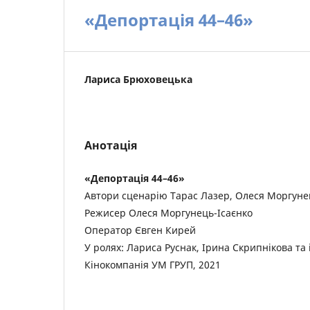
«Депортація 44–46»
Лариса Брюховецька
Анотація
«Депортація 44–46»
Автори сценарію Тарас Лазер, Олеся Моргуне
Режисер Олеся Моргунець-Ісаєнко
Оператор Євген Кирей
У ролях: Лариса Руснак, Ірина Скрипнікова та 
Кінокомпанія УМ ГРУП, 2021