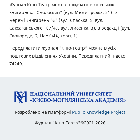
Журнал Кіно-Театр можна придбати в київських
книгарнях: “Смолоскип” (вул. Межигірська, 21) та
мережі книгарень “Є” (вул. Спаська, 5; вул.
Саксаганського 107/47, вул. Лисенка, 3), в редакції (вул.
Сковороди, 2, НаУКМА, корп. 1).
Передплатити журнал “Кіно-Театр” можна в усіх
поштових відділеннях України. Передплатний індекс
74249.
Розроблено на платформі
Public Knowledge Project
Журнал "Кіно-Театр"©2021-2026