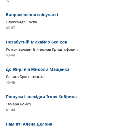
47
Випромінення співучасті
Олександр Саква
46-47
Незабутній Михайло Бєліков
Роман Балаян, В’ячеслав Криштофович
43-44
До 95-річчя Миколи Мащенка
Лариса Брюховецька
45-46
Пошуки і знахідки Ігоря Кобрина
Тамара Бойко
41-44
Пам'яті Алена Делона