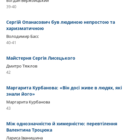
Богдан Вержбицький
39-40
Сергій Опанасович був людиною непростою та
харизматичною
Володимир Басс
40-41
Майстерня Сергія Лисецького
Дмитро Тяжлов
42
Маргарита Курбанова: «Він досі живе в людях, які
знали його»
Маргарита Курбанова
43
Між однозначністю й химерністю: перевтілення
Валентина Троцюка
Лариса Іванишина