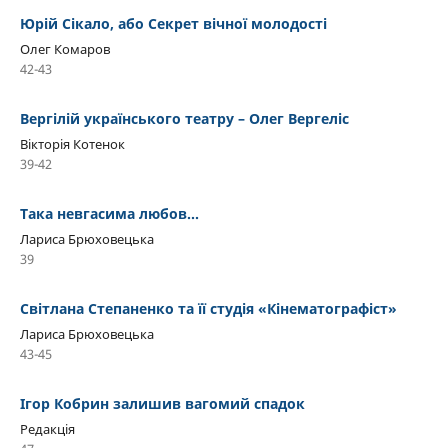
Юрій Сікало, або Секрет вічної молодості
Олег Комаров
42-43
Вергілій українського театру – Олег Вергеліс
Вікторія Котенок
39-42
Така невгасима любов...
Лариса Брюховецька
39
Світлана Степаненко та її студія «Кінематографіст»
Лариса Брюховецька
43-45
Ігор Кобрин залишив вагомий спадок
Редакція