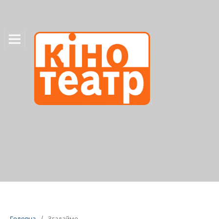
Головна
/
Згадаймо