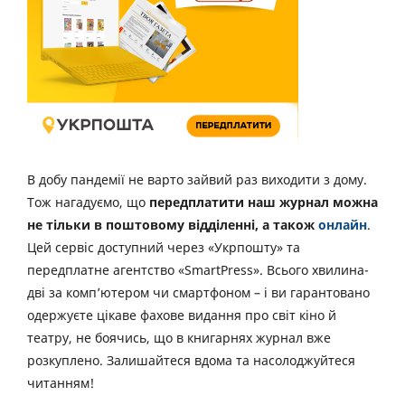
В добу пандемії не варто зайвий раз виходити з дому.
Тож нагадуємо, що
передплатити наш журнал можна
не тільки в поштовому відділенні, а також
онлайн
.
Цей сервіс доступний через «Укрпошту» та
передплатне агентство «SmartPress». Всього хвилина-
дві за комп’ютером чи смартфоном – і ви гарантовано
одержуєте цікаве фахове видання про світ кіно й
театру, не боячись, що в книгарнях журнал вже
розкуплено. Залишайтеся вдома та насолоджуйтеся
читанням!