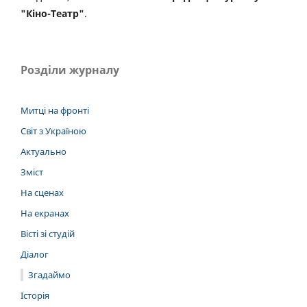
"Кіно-Театр"
.
Розділи журналу
Митці на фронті
Світ з Україною
Актуально
Зміст
На сценах
На екранах
Вісті зі студій
Діалог
Згадаймо
Історія