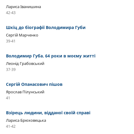
Лариса Іванишина
42-43
Шкіц до біографії Володимира Губи
Сергій Марченко
39-41
Володимир Губа. 64 роки в моєму житті
Леонід Грабовський
37-39
Сергій Опанасович пішов
Ярослав Пілунський
41
Взірець людини, відданої своїй справі
Лариса Брюховецька
41-42