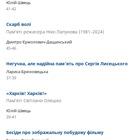
Юлій Швець
41-42
Скарб волі
Пам’яті режисера Ніко Лапунова (1981–2024)
Дмитро Єрмолович-Дащинський
45-46
Негучна, але надійна пам’ять про Сергія Лисецького
Лариса Брюховецька
37-39
«Харків! Харків!»
Пам’яті Світлани Олешко
Юлій Швець
39-41
Бесіди про зображальну побудову фільму