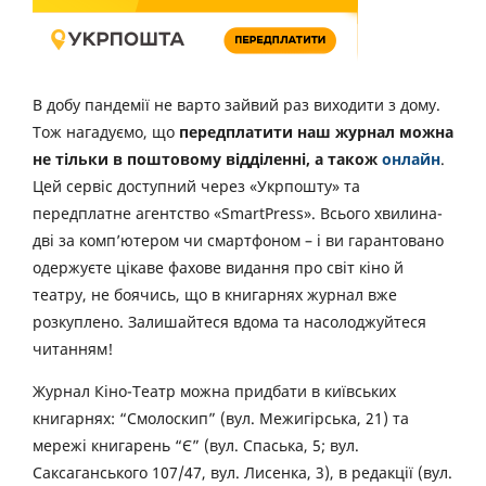
В добу пандемії не варто зайвий раз виходити з дому.
Тож нагадуємо, що
передплатити наш журнал можна
не тільки в поштовому відділенні, а також
онлайн
.
Цей сервіс доступний через «Укрпошту» та
передплатне агентство «SmartPress». Всього хвилина-
дві за комп’ютером чи смартфоном – і ви гарантовано
одержуєте цікаве фахове видання про світ кіно й
театру, не боячись, що в книгарнях журнал вже
розкуплено. Залишайтеся вдома та насолоджуйтеся
читанням!
Журнал Кіно-Театр можна придбати в київських
книгарнях: “Смолоскип” (вул. Межигірська, 21) та
мережі книгарень “Є” (вул. Спаська, 5; вул.
Саксаганського 107/47, вул. Лисенка, 3), в редакції (вул.