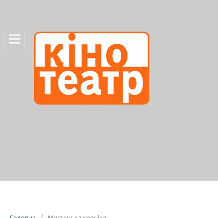
Головна
/
Мистецька хроніка