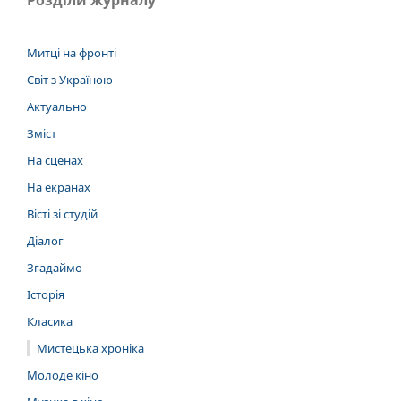
Митці на фронті
Світ з Україною
Актуально
Зміст
На сценах
На екранах
Вісті зі студій
Діалог
Згадаймо
Історія
Класика
Мистецька хроніка
Молоде кіно