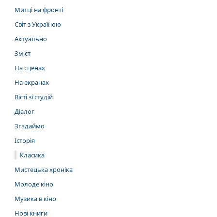
Митці на фронті
Світ з Україною
Актуально
Зміст
На сценах
На екранах
Вісті зі студій
Діалог
Згадаймо
Історія
Класика
Мистецька хроніка
Молоде кіно
Музика в кіно
Нові книги