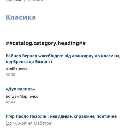
Класика
##catalog.category.heading##
Райнер Вернер Фассбіндер: від авангарду до класики,
від Брехта до Вісконті
Юлій Швець
36-38
«Дух вулика»
Богдан Марченко
42-43
П’єр Паоло Пазоліні: невидиме, справжнє, поетичне
(до 100-річчя Майстра)