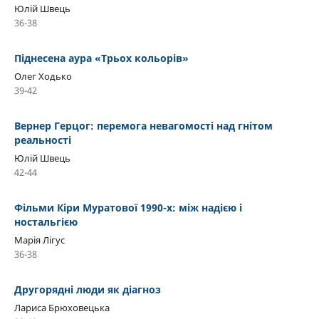
Юлій Швець
36-38
Піднесена аура «Трьох кольорів»
Олег Ходько
39-42
Вернер Герцог: перемога невагомості над гнітом
реальності
Юлій Швець
42-44
Фільми Кіри Муратової 1990-х: між надією і
ностальгією
Марія Лігус
36-38
Другорядні люди як діагноз
Лариса Брюховецька