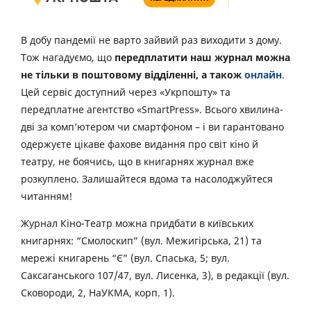
В добу пандемії не варто зайвий раз виходити з дому.
Тож нагадуємо, що
передплатити наш журнал можна
не тільки в поштовому відділенні, а також
онлайн
.
Цей сервіс доступний через «Укрпошту» та
передплатне агентство «SmartPress». Всього хвилина-
дві за комп’ютером чи смартфоном – і ви гарантовано
одержуєте цікаве фахове видання про світ кіно й
театру, не боячись, що в книгарнях журнал вже
розкуплено. Залишайтеся вдома та насолоджуйтеся
читанням!
Журнал Кіно-Театр можна придбати в київських
книгарнях: “Смолоскип” (вул. Межигірська, 21) та
мережі книгарень “Є” (вул. Спаська, 5; вул.
Саксаганського 107/47, вул. Лисенка, 3), в редакції (вул.
Сковороди, 2, НаУКМА, корп. 1).