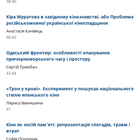
38-40
Кіра Муратова в західному кінознавстві, або Проблема
російськомовної української кіноспадщини
Анастасія Канівець
40-43
Одеський фронтир: особливості опанування
причорноморського часу і простору
Сергій Тримбач
43-44
«Трон у крові». Експеримент у пошуках національного
стилю японського кіно
Лариса Іванишина
47
Кіно як носій пам’яті: репрезентація спогадів, травм і
втрат
Софія Опаленик