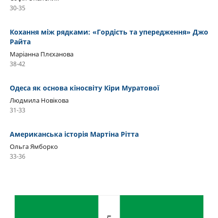
30-35
Кохання між рядками: «Гордість та упередження» Джо
Райта
Маріанна Плєханова
38-42
Одеса як основа кіносвіту Кіри Муратової
Людмила Новікова
31-33
Американська історія Мартіна Рітта
Ольга Ямборко
33-36