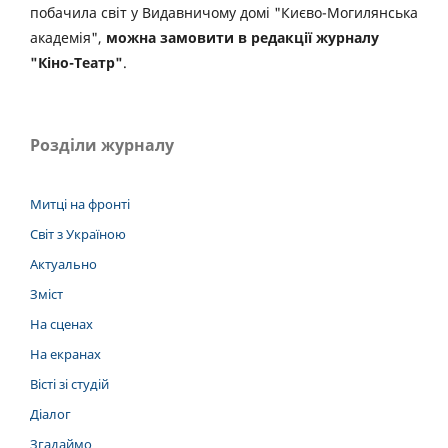
побачила світ у Видавничому домі "Києво-Могилянська
академія",
можна замовити в редакції журналу
"Кіно-Театр"
.
Розділи журналу
Митці на фронті
Світ з Україною
Актуально
Зміст
На сценах
На екранах
Вісті зі студій
Діалог
Згадаймо