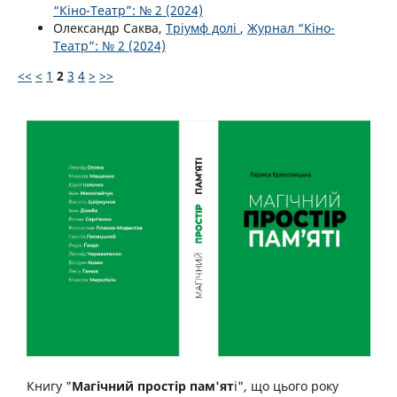
“Кіно-Театр”: № 2 (2024)
Олександр Саква,
Тріумф долі
,
Журнал “Кіно-
Театр”: № 2 (2024)
<<
<
1
2
3
4
>
>>
Книгу "
Магічний простір пам'ят
і", що цього року