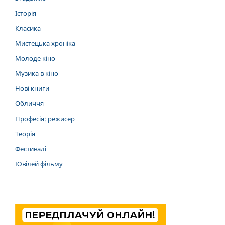
Історія
Класика
Мистецька хроніка
Молоде кіно
Музика в кіно
Нові книги
Обличчя
Професія: режисер
Теорія
Фестивалі
Ювілей фільму