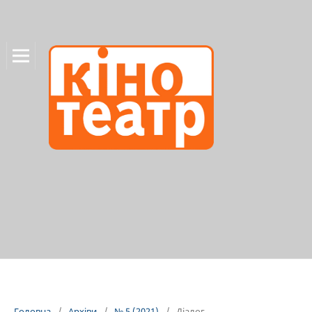
Головна
/
Архіви
/
№ 5 (2021)
/
Діалог