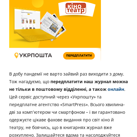
В добу пандемії не варто зайвий раз виходити з дому.
Тож нагадуємо, що
передплатити наш журнал можна
не тільки в поштовому відділенні, а також
онлайн
.
Цей сервіс доступний через «Укрпошту» та
передплатне агентство «SmartPress». Всього хвилина-
дві за комп’ютером чи смартфоном – і ви гарантовано
одержуєте цікаве фахове видання про світ кіно й
театру, не боячись, що в книгарнях журнал вже
розкуплено. Залишайтеся вдома та насолоджуйтеся