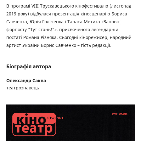
В програмі VIII Трускавецького кінофестивалю (листопад
2019 року) відбулася презентація кіносценарію Бориса
Савченка, Юрія Голіченка і Тараса Метика «Заповіт
форпосту “Тут стань!”», присвяченого легендарній
постаті Романа Різняка. Сьогодні кінорежисер, народний
артист України Борис Савченко – гість редакції.
Біографія автора
Олександр Саква
театрознавець