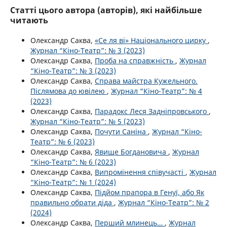
Статті цього автора (авторів), які найбільше
читають
Олександр Саква,
«Се ля ві» Національного цирку
,
Журнал “Кіно-Театр”: № 3 (2023)
Олександр Саква,
Проба на справжність
,
Журнал
“Кіно-Театр”: № 3 (2023)
Олександр Саква,
Справа майстра Кужельного.
Післямова до ювілею
,
Журнал “Кіно-Театр”: № 4
(2023)
Олександр Саква,
Парадокс Леся Задніпровського
,
Журнал “Кіно-Театр”: № 5 (2023)
Олександр Саква,
Почути Саніна
,
Журнал “Кіно-
Театр”: № 6 (2023)
Олександр Саква,
Явище Богдановича
,
Журнал
“Кіно-Театр”: № 6 (2023)
Олександр Саква,
Випромінення співучасті
,
Журнал
“Кіно-Театр”: № 1 (2024)
Олександр Саква,
Підйом прапора в Генуї, або Як
правильно обрати діда
,
Журнал “Кіно-Театр”: № 2
(2024)
Олександр Саква,
Перший млинець…
,
Журнал