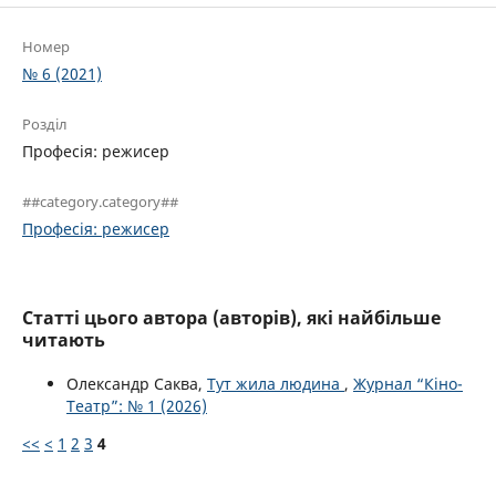
Номер
№ 6 (2021)
Розділ
Професія: режисер
##category.category##
Професія: режисер
Статті цього автора (авторів), які найбільше
читають
Олександр Саква,
Тут жила людина
,
Журнал “Кіно-
Театр”: № 1 (2026)
<<
<
1
2
3
4