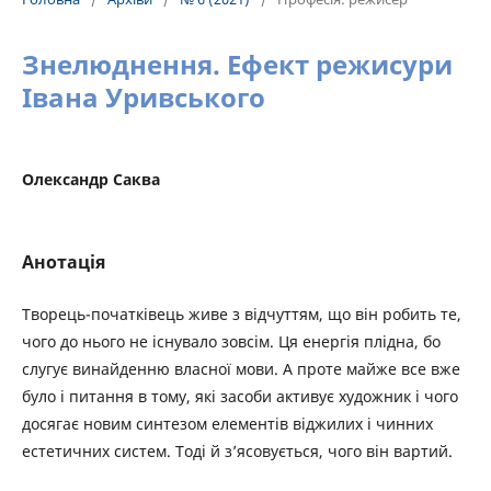
Знелюднення. Ефект режисури
Івана Уривського
Олександр Саква
Анотація
Творець-початківець живе з відчуттям, що він робить те,
чого до нього не існувало зовсім. Ця енергія плідна, бо
слугує винайденню власної мови. А проте майже все вже
було і питання в тому, які засоби активує художник і чого
досягає новим синтезом елементів віджилих і чинних
естетичних систем. Тоді й з’ясовується, чого він вартий.