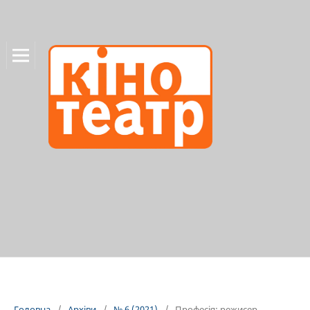
Головна
/
Архіви
/
№ 6 (2021)
/
Професія: режисер