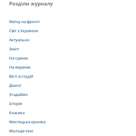
Розділи журналу
Митці на фронті
Світ з Україною
Актуально
Зміст
На сценах
На екранах
Вісті зі студій
Діалог
Згадаймо
Історія
Класика
Мистецька хроніка
Молоде кіно