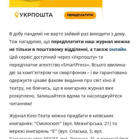
В добу пандемії не варто зайвий раз виходити з дому.
Тож нагадуємо, що
передплатити наш журнал можна
не тільки в поштовому відділенні, а також
онлайн
.
Цей сервіс доступний через «Укрпошту» та
передплатне агентство «SmartPress». Всього хвилина-
дві за комп’ютером чи смартфоном – і ви гарантовано
одержуєте цікаве фахове видання про світ кіно й
театру, не боячись, що в книгарнях журнал вже
розкуплено. Залишайтеся вдома та насолоджуйтеся
читанням!
Журнал Кіно-Театр можна придбати в київських
книгарнях: “Смолоскип” (вул. Межигірська, 21) та
мережі книгарень “Є” (вул. Спаська, 5; вул.
Саксаганського 107/47, вул. Лисенка, 3), в редакції (вул.