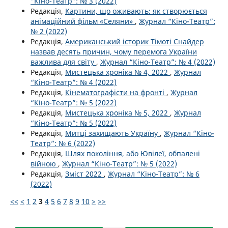
“Кіно-Театр”: № 3 (2022)
Редакція,
Картини, що оживають: як створюється
анімаційний фільм «Селяни»
,
Журнал “Кіно-Театр”:
№ 2 (2022)
Редакція,
Американський історик Тімоті Снайдер
назвав десять причин, чому перемога України
важлива для світу
,
Журнал “Кіно-Театр”: № 4 (2022)
Редакція,
Мистецька хроніка № 4, 2022
,
Журнал
“Кіно-Театр”: № 4 (2022)
Редакція,
Кінематографісти на фронті
,
Журнал
“Кіно-Театр”: № 5 (2022)
Редакція,
Мистецька хроніка № 5, 2022
,
Журнал
“Кіно-Театр”: № 5 (2022)
Редакція,
Митці захищають Україну
,
Журнал “Кіно-
Театр”: № 6 (2022)
Редакція,
Шлях покоління, або Ювілеї, обпалені
війною
,
Журнал “Кіно-Театр”: № 5 (2022)
Редакція,
Зміст 2022
,
Журнал “Кіно-Театр”: № 6
(2022)
<<
<
1
2
3
4
5
6
7
8
9
10
>
>>