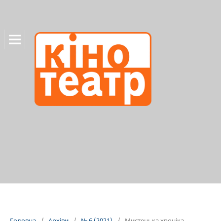
Головна
/
Архіви
/
№ 6 (2021)
/
Мистецька хроніка