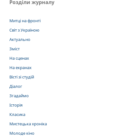
Розділи журналу
Митці на фронті
Світ з Україною
Актуально
Зміст
На сценах
На екранах
Вісті зі студій
Діалог
Згадаймо
Історія
Класика
Мистецька хроніка
Молоде кіно