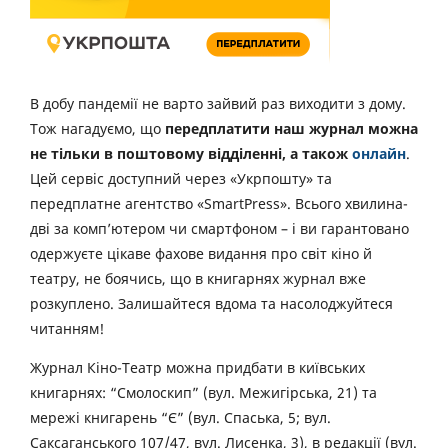
В добу пандемії не варто зайвий раз виходити з дому.
Тож нагадуємо, що
передплатити наш журнал можна
не тільки в поштовому відділенні, а також
онлайн
.
Цей сервіс доступний через «Укрпошту» та
передплатне агентство «SmartPress». Всього хвилина-
дві за комп’ютером чи смартфоном – і ви гарантовано
одержуєте цікаве фахове видання про світ кіно й
театру, не боячись, що в книгарнях журнал вже
розкуплено. Залишайтеся вдома та насолоджуйтеся
читанням!
Журнал Кіно-Театр можна придбати в київських
книгарнях: “Смолоскип” (вул. Межигірська, 21) та
мережі книгарень “Є” (вул. Спаська, 5; вул.
Саксаганського 107/47, вул. Лисенка, 3), в редакції (вул.