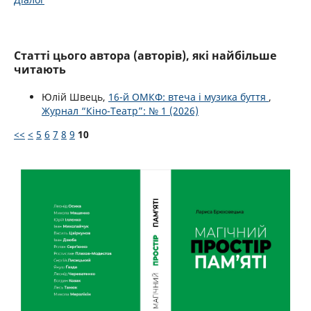
Статті цього автора (авторів), які найбільше
читають
Юлій Швець,
16-й ОМКФ: втеча і музика буття
,
Журнал “Кіно-Театр”: № 1 (2026)
<<
<
5
6
7
8
9
10