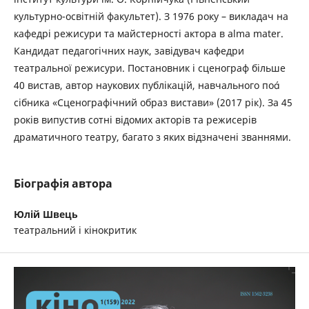
культурно-освітній факультет). З 1976 року – викладач на
кафедрі режисури та майстерності актора в alma mater.
Кандидат педагогічних наук, завідувач кафедри
театральної режисури. Постановник і сценограф більше
40 вистав, автор наукових публікацій, навчального по
сібника «Сценографічний образ вистави» (2017 рік). За 45
років випустив сотні відомих акторів та режисерів
драматичного театру, багато з яких відзначені званнями.
Біографія автора
Юлій Швець
театральний і кінокритик