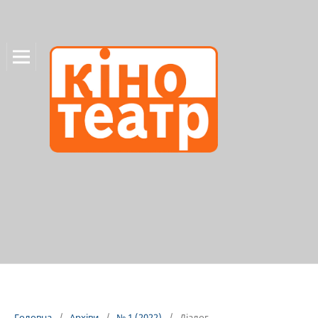
Головна
/
Архіви
/
№ 1 (2022)
/
Діалог