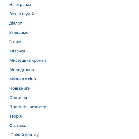
На екранах
Вісті зі студій
Діалог
Згадаймо
Історія
Класика
Мистецька хроніка
Молоде кіно
Музика в кіно
Нові книги
Обличчя
Професія: режисер
Теорія
Фестивалі
Ювілей фільму