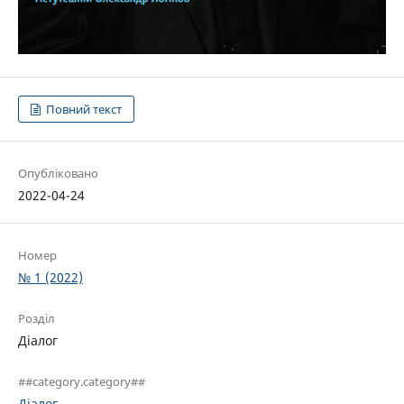
Повний текст
Опубліковано
2022-04-24
Номер
№ 1 (2022)
Розділ
Діалог
##category.category##
Діалог