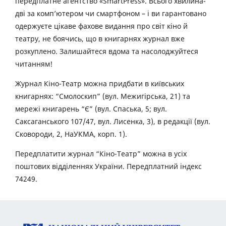
передплатне агентство «SmartPress». Всього хвилина-
дві за комп’ютером чи смартфоном – і ви гарантовано
одержуєте цікаве фахове видання про світ кіно й
театру, не боячись, що в книгарнях журнал вже
розкуплено. Залишайтеся вдома та насолоджуйтеся
читанням!
Журнал Кіно-Театр можна придбати в київських
книгарнях: “Смолоскип” (вул. Межигірська, 21) та
мережі книгарень “Є” (вул. Спаська, 5; вул.
Саксаганського 107/47, вул. Лисенка, 3), в редакції (вул.
Сковороди, 2, НаУКМА, корп. 1).
Передплатити журнал “Кіно-Театр” можна в усіх
поштових відділеннях України. Передплатний індекс
74249.