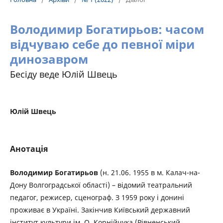
Володимир Богатирьов: часом
відчуваю себе до певної міри
динозавром
Бесіду веде Юлій Швець
Юлій Швець
Анотація
Володимир Богатирьов
(н. 21.06. 1955 в м. Калач-на-
Дону Волгоградської області) – відомий театральний
педагог, режисер, сценограф. З 1959 року і донині
проживає в Україні. Закінчив Київський державний
інститут культури ім. О. Корнійчука (Рівненський