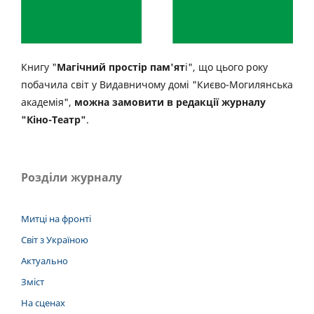
Книгу "
Магічний простір пам'ят
і", що цього року
побачила світ у Видавничому домі "Києво-Могилянська
академія",
можна замовити в редакції журналу
"Кіно-Театр"
.
Розділи журналу
Митці на фронті
Світ з Україною
Актуально
Зміст
На сценах