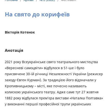
На свято до корифеїв
Вікторія Котенок
Анотація
2021 року Всеукраїнське свято театрального мистецтва
«Вересневі самоцвіти» відбулося в 51-ше і було
присвячене 30-ій річниці Незалежності України (pежисеp
заходу Євген Курман). За традицією його відзначали у
Кропивницькому – місті, яке почесно називають
колискою українського театру. Адже саме тут 27 жовтня
1882 року відбулася прем’єра вистави «Наталка Полтавка»
у виконанні першої професійної трупи українських