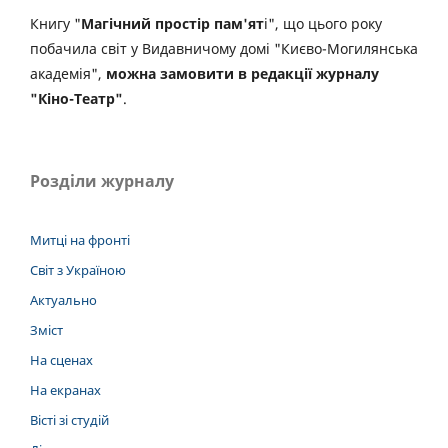
Книгу "
Магічний простір пам'ят
і", що цього року
побачила світ у Видавничому домі "Києво-Могилянська
академія",
можна замовити в редакції журналу
"Кіно-Театр"
.
Розділи журналу
Митці на фронті
Світ з Україною
Актуально
Зміст
На сценах
На екранах
Вісті зі студій