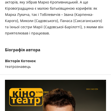
акторів, яку зібрав Марко Кропивницький. А ще
Кіровоградщина є малою батьківщиною корифеїв: як
Марка Лукича, так і Тобілевичів – Івана (Карпенка-
Карого), Миколи (Садовського), Панаса (Саксаганського)
та їхньої сестри Марії (Садовської-Барілотті), з якими він
приятелював і працював.
Біографія автора
Вікторія Котенок
театрознавець