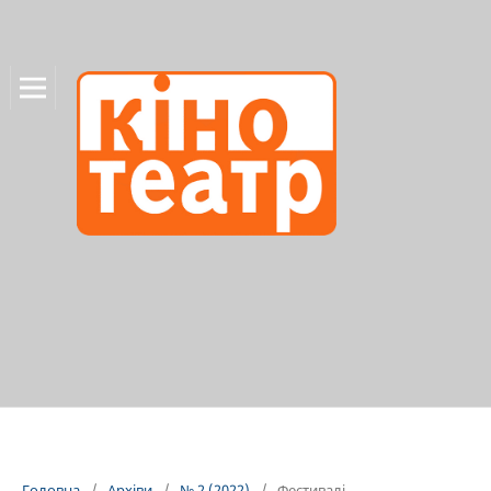
Головна
/
Архіви
/
№ 2 (2022)
/
Фестивалі