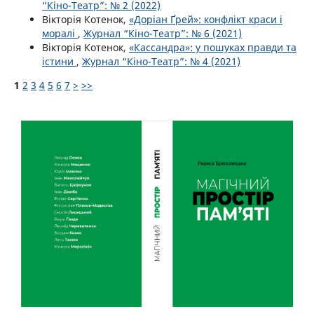
“Кіно-Театр”: № 2 (2022)
Вікторія Котенок,
«Доріан Ґрей»: конфлікт краси і
моралі
,
Журнал “Кіно-Театр”: № 6 (2021)
Вікторія Котенок,
«Кассандра»: у пошуках правди та
істини
,
Журнал “Кіно-Театр”: № 4 (2021)
1
2
3
4
5
6
7
>
>>