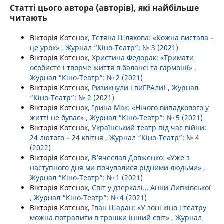
Статті цього автора (авторів), які найбільше
читають
Вікторія Котенок,
Тетяна Шляхова: «Кожна вистава –
це урок»
,
Журнал “Кіно-Театр”: № 3 (2021)
Вікторія Котенок,
Христина Федорак: «Тримати
особисте і творче життя в балансі та гармонії»
,
Журнал “Кіно-Театр”: № 2 (2021)
Вікторія Котенок,
Ризикнули і виГРАли!
,
Журнал
“Кіно-Театр”: № 2 (2021)
Вікторія Котенок,
Ірина Мак: «Нічого випадкового у
житті не буває»
,
Журнал “Кіно-Театр”: № 5 (2021)
Вікторія Котенок,
Український театр під час війни:
24 лютого – 24 квітня
,
Журнал “Кіно-Театр”: № 4
(2022)
Вікторія Котенок,
В’ячеслав Довженко: «Уже з
наступного дня ми почувалися рідними людьми»
,
Журнал “Кіно-Театр”: № 1 (2021)
Вікторія Котенок,
Світ у дзеркалі… Анни Липківської
,
Журнал “Кіно-Театр”: № 4 (2021)
Вікторія Котенок,
Іван Шаран: «У зоні кіно і театру
можна потрапити в трошки інший світ»
,
Журнал