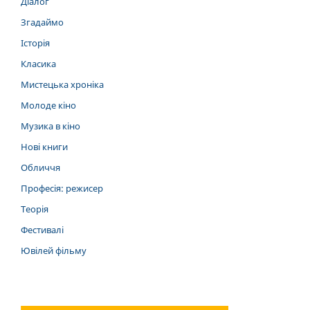
Діалог
Згадаймо
Історія
Класика
Мистецька хроніка
Молоде кіно
Музика в кіно
Нові книги
Обличчя
Професія: режисер
Теорія
Фестивалі
Ювілей фільму