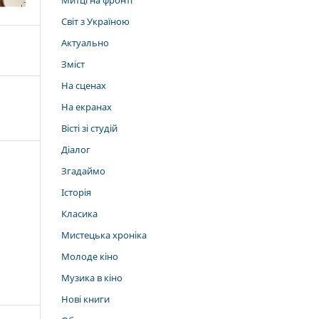
Митці на фронті
Світ з Україною
Актуально
Зміст
На сценах
На екранах
Вісті зі студій
Діалог
Згадаймо
Історія
Класика
Мистецька хроніка
Молоде кіно
Музика в кіно
Нові книги