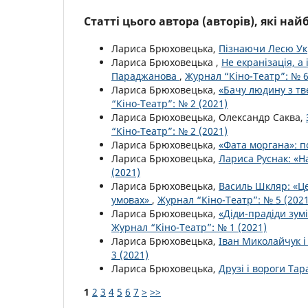
Статті цього автора (авторів), які на
Лариса Брюховецька,
Пізнаючи Лесю Ук
Лариса Брюховецька ,
Не екранізація, а
Параджанова
,
Журнал “Кіно-Театр”: № 6
Лариса Брюховецька,
«Бачу людину з т
“Кіно-Театр”: № 2 (2021)
Лариса Брюховецька, Олександр Саква,
“Кіно-Театр”: № 2 (2021)
Лариса Брюховецька,
«Фата моргана»: 
Лариса Брюховецька,
Лариса Руснак: «Н
(2021)
Лариса Брюховецька,
Василь Шкляр: «Це
умовах»
,
Журнал “Кіно-Театр”: № 5 (2021
Лариса Брюховецька,
«Діди-прадіди зу
Журнал “Кіно-Театр”: № 1 (2021)
Лариса Брюховецька,
Іван Миколайчук і
3 (2021)
Лариса Брюховецька,
Друзі і вороги Та
1
2
3
4
5
6
7
>
>>