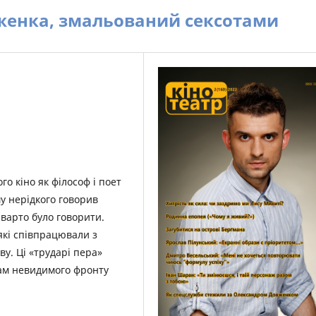
женка, змальований сексотами
о кіно як філософ і поет
му нерідкого говорив
 варто було говорити.
які співпрацювали з
у. Ці «трударі пера»
ам невидимого фронту