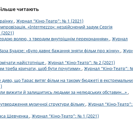
йбільше читають
раїнку
,
Журнал “Кіно-Театр”: № 1 (2021)
 імпровізація. «Intermezzo»: нездійснений задум Сергія
 (2021)
вердою волею, з твердим внутрішнім переконанням»
,
Журнал
Заза Буадзе: «Було давнє бажання зняти фільм про жінку»
,
Жур
помічати найістотніше
,
Журнал “Кіно-Театр”: № 2 (2021)
ам треба кричати, щоб бути почутими»
,
Журнал “Кіно-Театр”: №
 диво, що Тарас витяг фільм на такому бюджеті в екстремальни
)
міли вижити й залишитись людьми за нелюдських обставин…»
,
 утвердження музичної структури фільму
,
Журнал “Кіно-Театр”
раса Шевченка
,
Журнал “Кіно-Театр”: № 1 (2021)