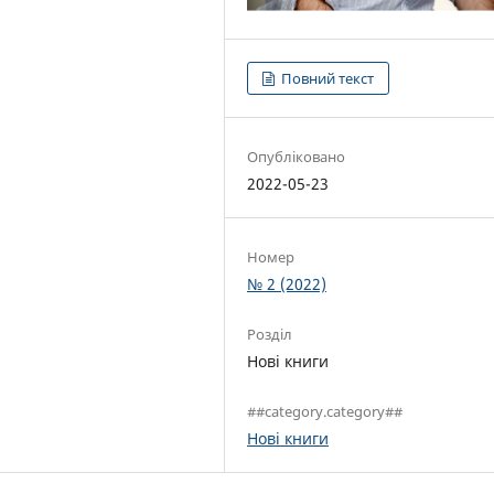
Повний текст
Опубліковано
2022-05-23
Номер
№ 2 (2022)
Розділ
Нові книги
##category.category##
Нові книги