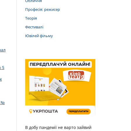
Обличчя
Професія: режисер
Теорія
Фестивалі
Ювілей фільму
нал
 5
х
: №
В добу пандемії не варто зайвий