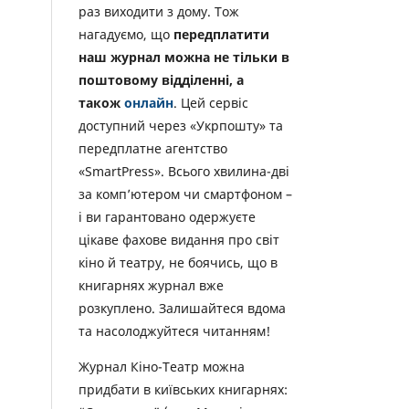
раз виходити з дому. Тож
нагадуємо, що
передплатити
наш журнал можна не тільки в
поштовому відділенні, а
також
онлайн
. Цей сервіс
доступний через «Укрпошту» та
передплатне агентство
«SmartPress». Всього хвилина-дві
за комп’ютером чи смартфоном –
і ви гарантовано одержуєте
цікаве фахове видання про світ
кіно й театру, не боячись, що в
книгарнях журнал вже
розкуплено. Залишайтеся вдома
та насолоджуйтеся читанням!
Журнал Кіно-Театр можна
придбати в київських книгарнях: