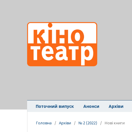
Поточний випуск
Анонси
Архіви
Головна
/
Архіви
/
№ 2 (2022)
/
Нові книги