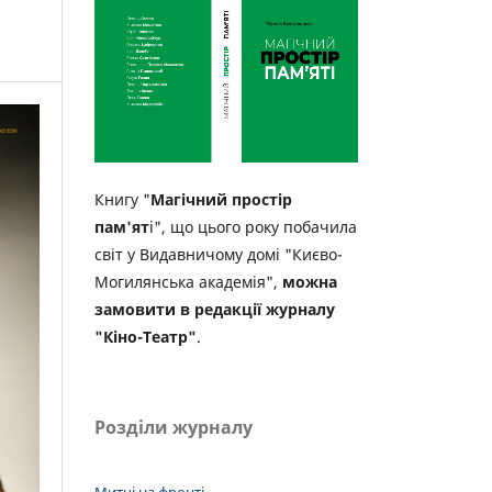
Книгу "
Магічний простір
пам'ят
і", що цього року побачила
світ у Видавничому домі "Києво-
Могилянська академія",
можна
замовити в редакції журналу
"Кіно-Театр"
.
Розділи журналу