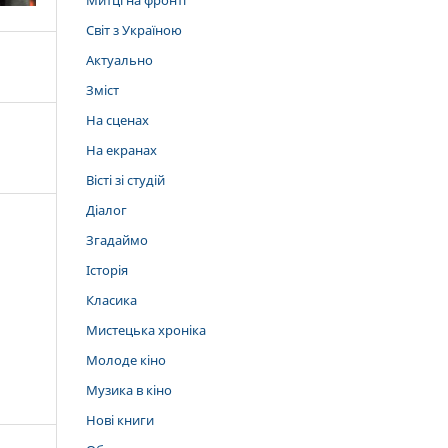
Митці на фронті
Світ з Україною
Актуально
Зміст
На сценах
На екранах
Вісті зі студій
Діалог
Згадаймо
Історія
Класика
Мистецька хроніка
Молоде кіно
Музика в кіно
Нові книги