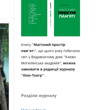
Книгу "
Магічний простір
пам'ят
і", що цього року побачила
світ у Видавничому домі "Києво-
Могилянська академія",
можна
замовити в редакції журналу
"Кіно-Театр"
.
Розділи журналу