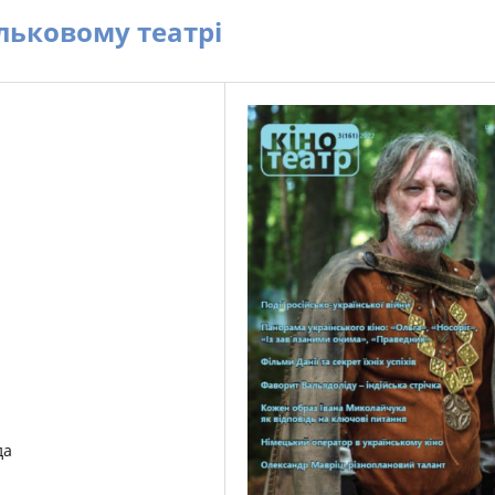
льковому театрі
да