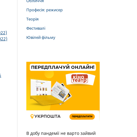
Обличчя
Професія: режисер
Теорія
Фестивалі
022)
Ювілей фільму
022)
5
В добу пандемії не варто зайвий