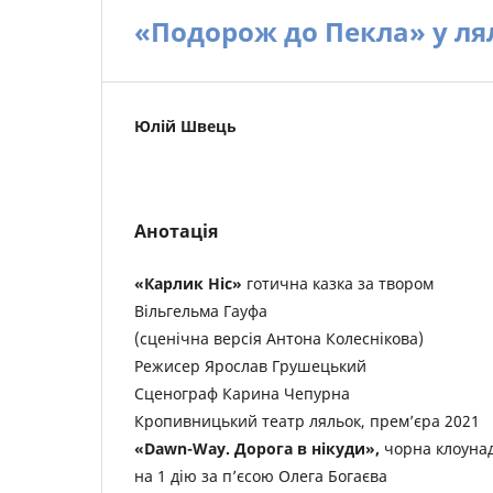
«Подорож до Пекла» у ля
Юлій Швець
Анотація
«Карлик Ніс»
готична казка за твором
Вільгельма Гауфа
(сценічна версія Антона Колеснікова)
Режисер Ярослав Грушецький
Сценограф Карина Чепурна
Кропивницький театр ляльок, прем’єра 2021
«Dawn-Way. Дорога в нікуди»,
чорна клоуна
на 1 дію за п’єсою Олега Богаєва