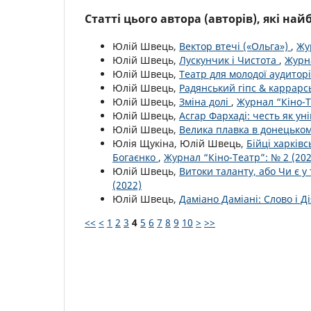
Статті цього автора (авторів), які на
Юлій Швець,
Вектор втечі («Ольга»)
,
Жу
Юлій Швець,
Лускунчик і Чистота
,
Журна
Юлій Швець,
Театр для молодої аудитор
Юлій Швець,
Радянський гіпс & каррарс
Юлій Швець,
Зміна долі
,
Журнал “Кіно-Т
Юлій Швець,
Асгар Фархаді: честь як ун
Юлій Швець,
Велика плавка в донецько
Юлія Щукіна, Юлій Швець,
Бійці харків
Богаєнко
,
Журнал “Кіно-Театр”: № 2 (202
Юлій Швець,
Витоки таланту, або Чи є у
(2022)
Юлій Швець,
Даміано Даміані: Слово і Д
<<
<
1
2
3
4
5
6
7
8
9
10
>
>>