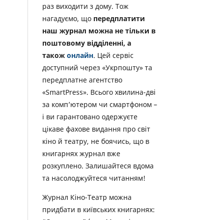
раз виходити з дому. Тож
нагадуємо, що
передплатити
наш журнал можна не тільки в
поштовому відділенні, а
також
онлайн
. Цей сервіс
доступний через «Укрпошту» та
передплатне агентство
«SmartPress». Всього хвилина-дві
за комп’ютером чи смартфоном –
і ви гарантовано одержуєте
цікаве фахове видання про світ
кіно й театру, не боячись, що в
книгарнях журнал вже
розкуплено. Залишайтеся вдома
та насолоджуйтеся читанням!
Журнал Кіно-Театр можна
придбати в київських книгарнях: