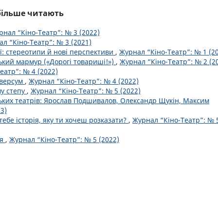
йбільше читають
рнал “Кіно-Театр”: № 3 (2022)
л “Кіно-Театр”: № 3 (2021)
ії: стереотипи й нові перспективи
,
Журнал “Кіно-Театр”: № 1 (2
ький мармур («Дорогі товариші!»)
,
Журнал “Кіно-Театр”: № 2 (2
еатр”: № 4 (2022)
іверсум
,
Журнал “Кіно-Театр”: № 4 (2022)
му степу
,
Журнал “Кіно-Театр”: № 5 (2022)
ських театрів: Ярослав Подшивалов, Олександр Щукін, Максим
3)
 тебе історія, яку ти хочеш розказати?
,
Журнал “Кіно-Театр”: № 
ія
,
Журнал “Кіно-Театр”: № 5 (2022)