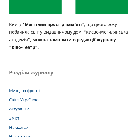
Книгу "
Магічний простір пам'ят
і", що цього року
побачила світ у Видавничому домі "Києво-Могилянська
академія",
можна замовити в редакції журналу
"Кіно-Театр"
.
Розділи журналу
Митці на фронті
Світ з Україною
Актуально
Зміст
На сценах
На екранах