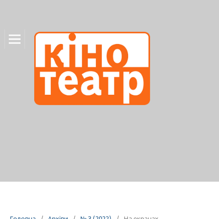
Головна
/
Архіви
/
№ 3 (2022)
/
На екранах