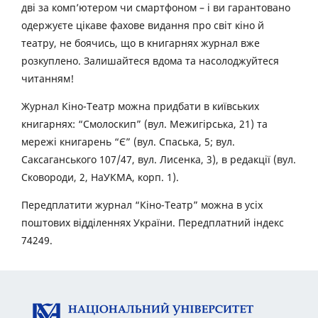
дві за комп’ютером чи смартфоном – і ви гарантовано
одержуєте цікаве фахове видання про світ кіно й
театру, не боячись, що в книгарнях журнал вже
розкуплено. Залишайтеся вдома та насолоджуйтеся
читанням!
Журнал Кіно-Театр можна придбати в київських
книгарнях: “Смолоскип” (вул. Межигірська, 21) та
мережі книгарень “Є” (вул. Спаська, 5; вул.
Саксаганського 107/47, вул. Лисенка, 3), в редакції (вул.
Сковороди, 2, НаУКМА, корп. 1).
Передплатити журнал “Кіно-Театр” можна в усіх
поштових відділеннях України. Передплатний індекс
74249.