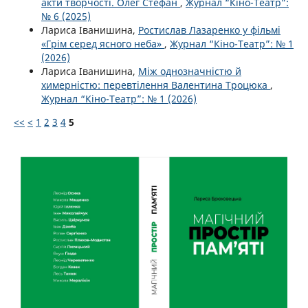
акти творчості. Олег Стефан
,
Журнал “Кіно-Театр”:
№ 6 (2025)
Лариса Іванишина,
Ростислав Лазаренко у фільмі
«Грім серед ясного неба»
,
Журнал “Кіно-Театр”: № 1
(2026)
Лариса Іванишина,
Між однозначністю й
химерністю: перевтілення Валентина Троцюка
,
Журнал “Кіно-Театр”: № 1 (2026)
<<
<
1
2
3
4
5