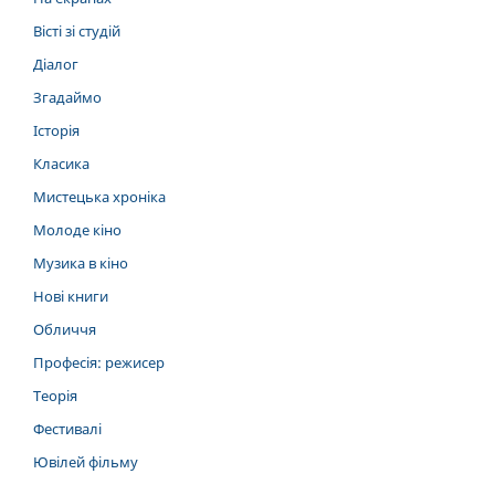
Вісті зі студій
Діалог
Згадаймо
Історія
Класика
Мистецька хроніка
Молоде кіно
Музика в кіно
Нові книги
Обличчя
Професія: режисер
Теорія
Фестивалі
Ювілей фільму