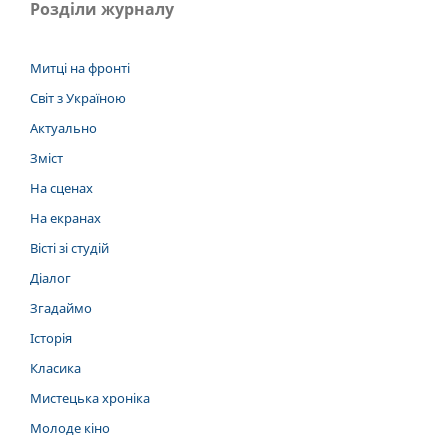
Розділи журналу
Митці на фронті
Світ з Україною
Актуально
Зміст
На сценах
На екранах
Вісті зі студій
Діалог
Згадаймо
Історія
Класика
Мистецька хроніка
Молоде кіно