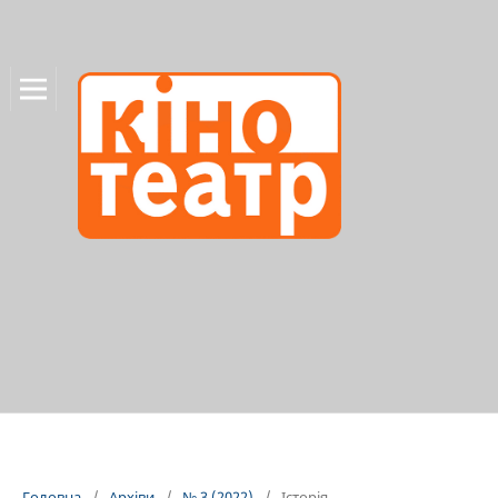
Головна
/
Архіви
/
№ 3 (2022)
/
Історія