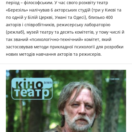
період – філософським. У час свого розквіту театр
«Березіль» налічував 6 акторських студій (три у Києві та
по одній у Білій Церкві, Умані та Одесі), близько 400
акторів і співробітників, режисерську лабораторію
(режлаб), музей театру та десять комітетів, у тому числі й
так званий «психологічно-технічний» комітет, який
застосовував методи прикладної психології для розробки
нових методів навчання акторів та режисерів.