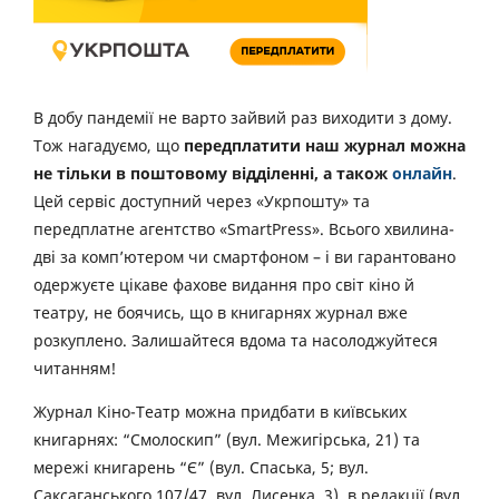
В добу пандемії не варто зайвий раз виходити з дому.
Тож нагадуємо, що
передплатити наш журнал можна
не тільки в поштовому відділенні, а також
онлайн
.
Цей сервіс доступний через «Укрпошту» та
передплатне агентство «SmartPress». Всього хвилина-
дві за комп’ютером чи смартфоном – і ви гарантовано
одержуєте цікаве фахове видання про світ кіно й
театру, не боячись, що в книгарнях журнал вже
розкуплено. Залишайтеся вдома та насолоджуйтеся
читанням!
Журнал Кіно-Театр можна придбати в київських
книгарнях: “Смолоскип” (вул. Межигірська, 21) та
мережі книгарень “Є” (вул. Спаська, 5; вул.
Саксаганського 107/47, вул. Лисенка, 3), в редакції (вул.