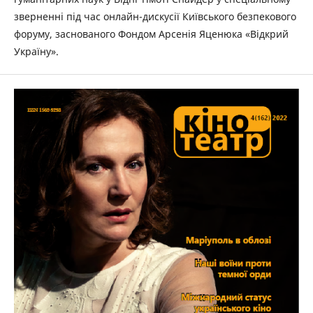
зверненні під час онлайн-дискусії Київського безпекового
форуму, заснованого Фондом Арсенія Яценюка «Відкрий
Україну».