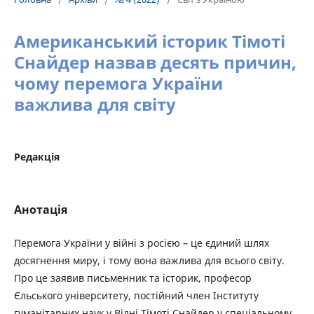
Американський історик Тімоті
Снайдер назвав десять причин,
чому перемога України
важлива для світу
Редакція
Анотація
Перемога України у війні з росією – це єдиний шлях
досягнення миру, і тому вона важлива для всього світу.
Про це заявив письменник та історик, професор
Єльського університету, постійний член Інституту
гуманітарних наук у Відні Тімоті Снайдер у спеціальному