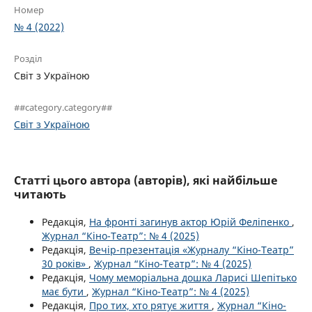
Номер
№ 4 (2022)
Розділ
Світ з Україною
##category.category##
Світ з Україною
Статті цього автора (авторів), які найбільше
читають
Редакція,
На фронті загинув актор Юрій Феліпенко
,
Журнал “Кіно-Театр”: № 4 (2025)
Редакція,
Вечір-презентація «Журналу “Кіно-Театр”
30 років»
,
Журнал “Кіно-Театр”: № 4 (2025)
Редакція,
Чому меморіальна дошка Ларисі Шепітько
має бути
,
Журнал “Кіно-Театр”: № 4 (2025)
Редакція,
Про тих, хто рятує життя
,
Журнал “Кіно-