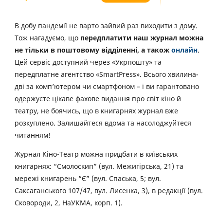
В добу пандемії не варто зайвий раз виходити з дому.
Тож нагадуємо, що
передплатити наш журнал можна
не тільки в поштовому відділенні, а також
онлайн
.
Цей сервіс доступний через «Укрпошту» та
передплатне агентство «SmartPress». Всього хвилина-
дві за комп’ютером чи смартфоном – і ви гарантовано
одержуєте цікаве фахове видання про світ кіно й
театру, не боячись, що в книгарнях журнал вже
розкуплено. Залишайтеся вдома та насолоджуйтеся
читанням!
Журнал Кіно-Театр можна придбати в київських
книгарнях: “Смолоскип” (вул. Межигірська, 21) та
мережі книгарень “Є” (вул. Спаська, 5; вул.
Саксаганського 107/47, вул. Лисенка, 3), в редакції (вул.
Сковороди, 2, НаУКМА, корп. 1).