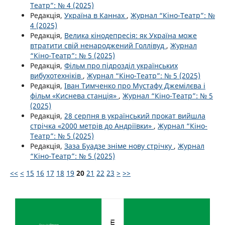
Театр”: № 4 (2025)
Редакція,
Україна в Каннах
,
Журнал “Кіно-Театр”: №
4 (2025)
Редакція,
Велика кінодепресія: як Україна може
втратити свій ненароджений Голлівуд
,
Журнал
“Кіно-Театр”: № 5 (2025)
Редакція,
Фільм про підрозділ українських
вибухотехніків
,
Журнал “Кіно-Театр”: № 5 (2025)
Редакція,
Іван Тимченко про Мустафу Джемілєва і
фільм «Киснева станція»
,
Журнал “Кіно-Театр”: № 5
(2025)
Редакція,
28 серпня в український прокат вийшла
стрічка «2000 метрів до Андріївки»
,
Журнал “Кіно-
Театр”: № 5 (2025)
Редакція,
Заза Буадзе зніме нову стрічку
,
Журнал
“Кіно-Театр”: № 5 (2025)
<<
<
15
16
17
18
19
20
21
22
23
>
>>