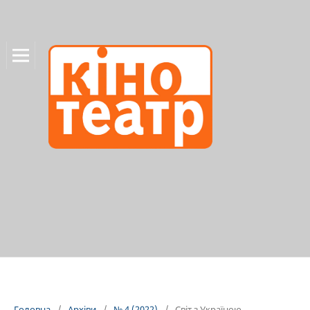
Головна
/
Архіви
/
№ 4 (2022)
/
Світ з Україною