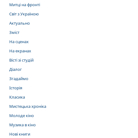
Митці на фронті
Світ з Україною
Актуально
Зміст
На сценах
На екранах
Вісті зі студій
Діалог
Згадаймо
Історія
Класика
Мистецька хроніка
Молоде кіно
Музика в кіно
Нові книги