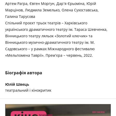
Артем Рагра, Євген Моргун, Дар’я Єрьоміна, Юрій
Марцінов, Людмила Земелько, Олена Сухоставська,
Галина Тарусова
Спільний проєкт трьох театрів – Харківського
українського драматичного театру ім. Тараса Шевченка,
Вінницького театру ляльок «Золотий ключик» та
Вінницького музично-драматичного театру ім. М.
Садовського – у рамках Міжнародного фестивалю
«Мельпомена Таврії». Прем’єра – червень, 2022.
Біографія автора
Юлій Швець
театральний і кінокритик