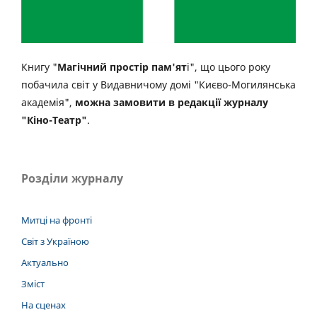
Книгу "
Магічний простір пам'ят
і", що цього року
побачила світ у Видавничому домі "Києво-Могилянська
академія",
можна замовити в редакції журналу
"Кіно-Театр"
.
Розділи журналу
Митці на фронті
Світ з Україною
Актуально
Зміст
На сценах