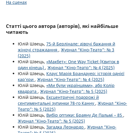
На сценах
Статті цього автора (авторів), які найбільше
читають
Юлій Швець,
75-й Берлінале: дівочі бажання й
жіночі страждання
,
Журнал “Кіно-Театр”: № 3
(2025)
Юлій Швець,
«Макбет»: One Way Ticket (Квиток в
один кінець)
,
Журнал “Кіно-Театр”: № 4 (2025)
Юлій Швець,
Клаус Марія Брандауер: історія однієї
кар’єри
,
Журнал “Кіно-Театр”: № 4 (2025)
Юлій Швець,
«Ми були українцями», або Колір
квадрата
,
Журнал “Кіно-Театр”: № 5 (2025)
Юлій Швець,
Ексцентричні подорожі й
сентиментальні зупинки 78-го Канну
,
Журнал “Кіно-
Театр”: № 5 (2025)
Юлій Швець,
Вибір оптики: Браяну Де Пальмі – 85
,
Журнал “Кіно-Театр”: № 5 (2025)
Юлій Швець,
Загадка Леонардо
,
Журнал “Кіно-
Театр”: № 5 (2025)