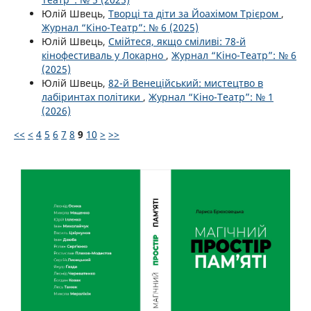
Юлій Швець,
Творці та діти за Йоахімом Трієром
,
Журнал “Кіно-Театр”: № 6 (2025)
Юлій Швець,
Смійтеся, якщо сміливі: 78-й
кінофестиваль у Локарно
,
Журнал “Кіно-Театр”: № 6
(2025)
Юлій Швець,
82-й Венеційський: мистецтво в
лабіринтах політики
,
Журнал “Кіно-Театр”: № 1
(2026)
<<
<
4
5
6
7
8
9
10
>
>>