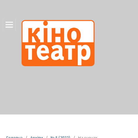
Головна
/
Архіви
/
№ 5 (2022)
/
На сценах