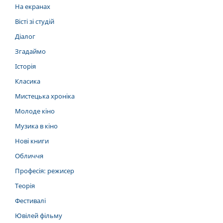
На екранах
Вісті зі студій
Діалог
Згадаймо
Історія
Класика
Мистецька хроніка
Молоде кіно
Музика в кіно
Нові книги
Обличчя
Професія: режисер
Теорія
Фестивалі
Ювілей фільму