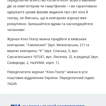
передплатне агентство «SmartPress». Всього хвилина-
дві за комп’ютером чи смартфоном – і ви гарантовано
одержуєте цікаве фахове видання про світ кіно й
театру, не боячись, що в книгарнях журнал вже
розкуплено. Залишайтеся вдома та насолоджуйтеся
читанням!
Журнал Кіно-Театр можна придбати в київських
книгарнях: “Смолоскип” (вул. Межигірська, 21) та
мережі книгарень “Є” (вул. Спаська, 5; вул.
Саксаганського 107/47, вул. Лисенка, 3), в редакції (вул.
Сковороди, 2, НаУКМА, корп. 1).
Передплатити журнал “Кіно-Театр” можна в усіх
поштових відділеннях України. Передплатний індекс
74249.