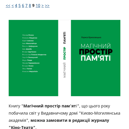
<<
<
4
5
6
7
8
9
10
>
>>
Книгу "
Магічний простір пам'ят
і", що цього року
побачила світ у Видавничому домі "Києво-Могилянська
академія",
можна замовити в редакції журналу
"Кіно-Театр"
.