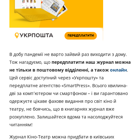
В добу пандемії не варто зайвий раз виходити з дому.
Тож нагадуємо, що
передплатити наш журнал можна
не тільки в поштовому відділенні, а також
онлайн
.
Цей сервіс доступний через «Укрпошту» та
передплатне агентство «SmartPress». Всього хвилина-
дві за комп’ютером чи смартфоном – і ви гарантовано
одержуєте цікаве фахове видання про світ кіно й
театру, не боячись, що в книгарнях журнал вже
розкуплено. Залишайтеся вдома та насолоджуйтеся
читанням!
Журнал Кіно-Театр можна придбати в київських