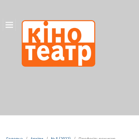
Головна
/
Архіви
/
№ 5 (2022)
/
Професія: режисер