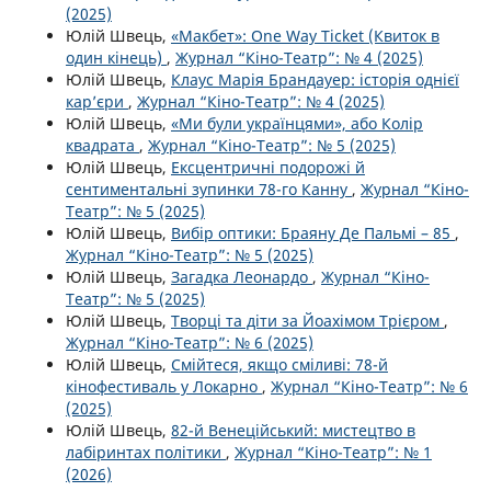
(2025)
Юлій Швець,
«Макбет»: One Way Ticket (Квиток в
один кінець)
,
Журнал “Кіно-Театр”: № 4 (2025)
Юлій Швець,
Клаус Марія Брандауер: історія однієї
кар’єри
,
Журнал “Кіно-Театр”: № 4 (2025)
Юлій Швець,
«Ми були українцями», або Колір
квадрата
,
Журнал “Кіно-Театр”: № 5 (2025)
Юлій Швець,
Ексцентричні подорожі й
сентиментальні зупинки 78-го Канну
,
Журнал “Кіно-
Театр”: № 5 (2025)
Юлій Швець,
Вибір оптики: Браяну Де Пальмі – 85
,
Журнал “Кіно-Театр”: № 5 (2025)
Юлій Швець,
Загадка Леонардо
,
Журнал “Кіно-
Театр”: № 5 (2025)
Юлій Швець,
Творці та діти за Йоахімом Трієром
,
Журнал “Кіно-Театр”: № 6 (2025)
Юлій Швець,
Смійтеся, якщо сміливі: 78-й
кінофестиваль у Локарно
,
Журнал “Кіно-Театр”: № 6
(2025)
Юлій Швець,
82-й Венеційський: мистецтво в
лабіринтах політики
,
Журнал “Кіно-Театр”: № 1
(2026)