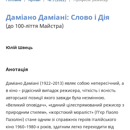
Даміано Даміані: Слово і Дія
(до 100-ліття Майстра)
Юлій Швець
Анотація
Даміано Даміані (1922–2013) являє собою непересічний, а
в кіно – рідкісний випадок режисера, чіткість і ясність
авторської позиції якого завжди була незмінною.
«Великий оповідач», «єдиний цілеспрямований режисер з
природним стилем», «жорстокий мораліст» (П’єр Паоло
Пазоліні) стане одним зі справжніх героїв італійського
кіно 1960–1980-х років, здатним легко переходити від