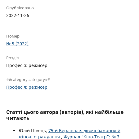
Опубліковано
2022-11-26
Номер
№ 5 (2022)
Розділ
Професія: режисер
##category.category##
Професія: режисер
Статті цього автора (авторів), які найбільше
читають
Юлій Швець,
75-й Берлінале: дівочі бажання й
жіночі страждання
,
Журнал “Кіно-Театр”: № 3