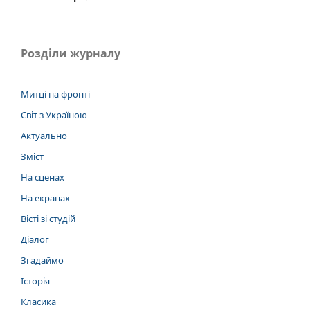
Розділи журналу
Митці на фронті
Світ з Україною
Актуально
Зміст
На сценах
На екранах
Вісті зі студій
Діалог
Згадаймо
Історія
Класика