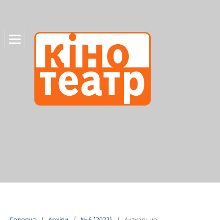
Головна
/
Архіви
/
№ 6 (2022)
/
Актуально