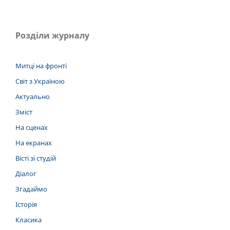
Розділи журналу
Митці на фронті
Світ з Україною
Актуально
Зміст
На сценах
На екранах
Вісті зі студій
Діалог
Згадаймо
Історія
Класика