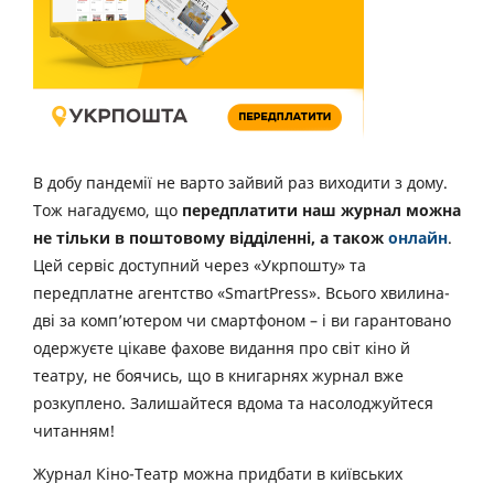
В добу пандемії не варто зайвий раз виходити з дому.
Тож нагадуємо, що
передплатити наш журнал можна
не тільки в поштовому відділенні, а також
онлайн
.
Цей сервіс доступний через «Укрпошту» та
передплатне агентство «SmartPress». Всього хвилина-
дві за комп’ютером чи смартфоном – і ви гарантовано
одержуєте цікаве фахове видання про світ кіно й
театру, не боячись, що в книгарнях журнал вже
розкуплено. Залишайтеся вдома та насолоджуйтеся
читанням!
Журнал Кіно-Театр можна придбати в київських