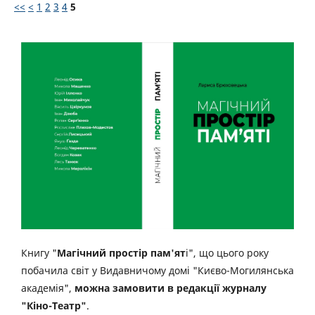
<<
<
1
2
3
4
5
Книгу "
Магічний простір пам'ят
і", що цього року
побачила світ у Видавничому домі "Києво-Могилянська
академія",
можна замовити в редакції журналу
"Кіно-Театр"
.