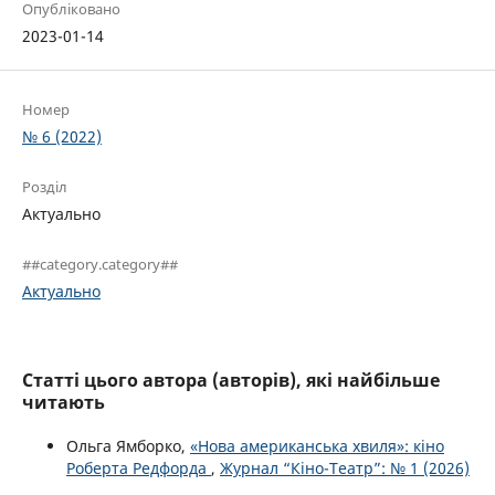
Опубліковано
2023-01-14
Номер
№ 6 (2022)
Розділ
Актуально
##category.category##
Актуально
Статті цього автора (авторів), які найбільше
читають
Ольга Ямборко,
«Нова американська хвиля»: кіно
Роберта Редфорда
,
Журнал “Кіно-Театр”: № 1 (2026)