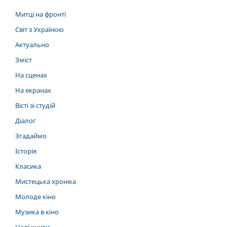
Митці на фронті
Світ з Україною
Актуально
Зміст
На сценах
На екранах
Вісті зі студій
Діалог
Згадаймо
Історія
Класика
Мистецька хроніка
Молоде кіно
Музика в кіно