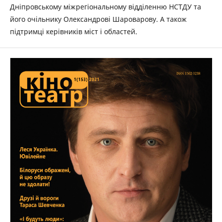
Дніпровському міжрегіональному відділенню НСТДУ та
його очільнику Олександрові Шароварову. А також
підтримці керівників міст і областей.