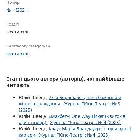
Номер
№ 1 (2021)
Розділ
Фестивалі
##category.category##
Фестивалі
Статті цього автора (авторів), які найбільше
читають
Юлій Швець,
75-й Берлінале: дівочі бажання й
жіночі страждання
,
Журнал “Кіно-Театр”: № 3
(2025)
Юлій Швець,
«Макбет»: One Way Ticket (Квиток в
один кінець)
,
Журнал “Кіно-Театр”: № 4 (2025)
Юлій Швець,
Клаус Марія Брандауер: історія однієї
кар’єри
,
Журнал “Кіно-Театр”: № 4 (2025)