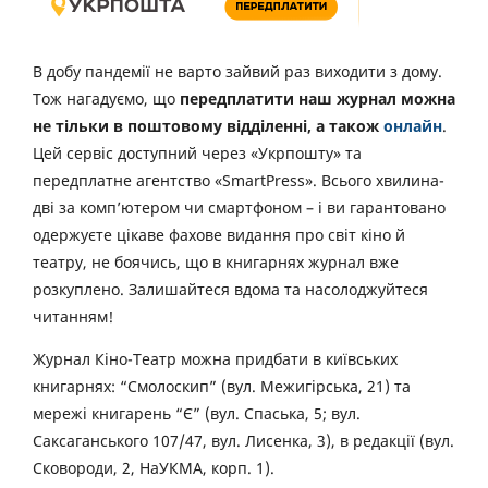
В добу пандемії не варто зайвий раз виходити з дому.
Тож нагадуємо, що
передплатити наш журнал можна
не тільки в поштовому відділенні, а також
онлайн
.
Цей сервіс доступний через «Укрпошту» та
передплатне агентство «SmartPress». Всього хвилина-
дві за комп’ютером чи смартфоном – і ви гарантовано
одержуєте цікаве фахове видання про світ кіно й
театру, не боячись, що в книгарнях журнал вже
розкуплено. Залишайтеся вдома та насолоджуйтеся
читанням!
Журнал Кіно-Театр можна придбати в київських
книгарнях: “Смолоскип” (вул. Межигірська, 21) та
мережі книгарень “Є” (вул. Спаська, 5; вул.
Саксаганського 107/47, вул. Лисенка, 3), в редакції (вул.
Сковороди, 2, НаУКМА, корп. 1).