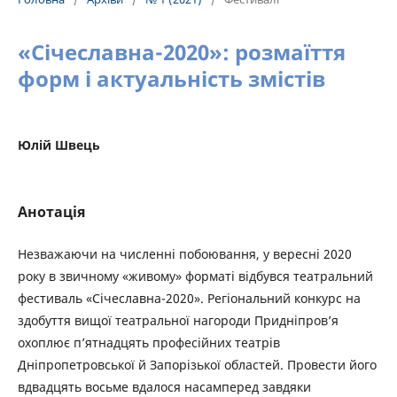
«Січеславна-2020»: розмаїття
форм і актуальність змістів
Юлій Швець
Анотація
Незважаючи на численні побоювання, у вересні 2020
року в звичному «живому» форматі відбувся театральний
фестиваль «Січеславна-2020». Регіональний конкурс на
здобуття вищої театральної нагороди Придніпров’я
охоплює п’ятнадцять професійних театрів
Дніпропетровської й Запорізької областей. Провести його
вдвадцять восьме вдалося насамперед завдяки