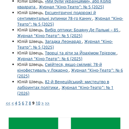
Юлій Швець,
«Ми були українцями», або Колір
квадрата
,
Журнал “Кіно-Театр”: № 5 (2025)
Юлій Швець,
Ексцентричні подорожі й
сентиментальні зупинки 78-го Канну
,
Журнал “Кіно-
Театр”: № 5 (2025)
Юлій Швець,
Вибір оптики: Браяну Де Пальмі – 85
,
Журнал “Кіно-Театр”: № 5 (2025)
Юлій Швець,
Загадка Леонардо
,
Журнал “Кіно-
Театр”: № 5 (2025)
Юлій Швець,
Творці та діти за Йоахімом Трієром
,
Журнал “Кіно-Театр”: № 6 (2025)
Юлій Швець,
Смійтеся, якщо сміливі: 78-й
кінофестиваль у Локарно
,
Журнал “Кіно-Театр”: № 6
(2025)
Юлій Швець,
82-й Венеційський: мистецтво в
лабіринтах політики
,
Журнал “Кіно-Театр”: № 1
(2026)
<<
<
4
5
6
7
8
9
10
>
>>