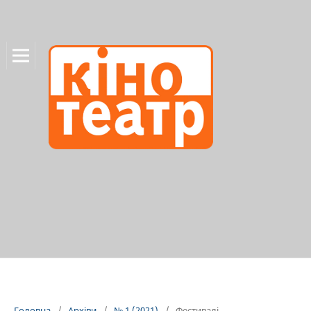
Головна
/
Архіви
/
№ 1 (2021)
/
Фестивалі