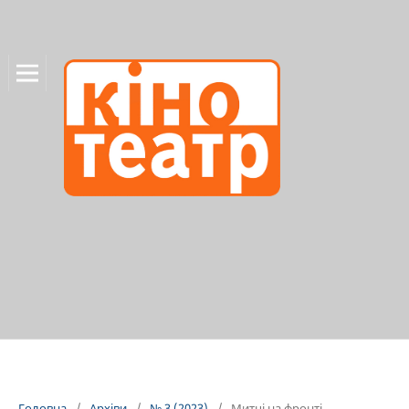
Головна
/
Архіви
/
№ 3 (2023)
/
Митці на фронті