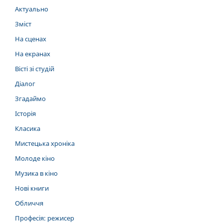
Актуально
Зміст
На сценах
На екранах
Вісті зі студій
Діалог
Згадаймо
Історія
Класика
Мистецька хроніка
Молоде кіно
Музика в кіно
Нові книги
Обличчя
Професія: режисер