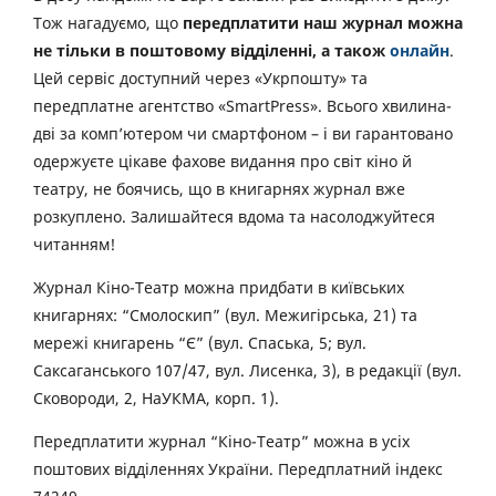
Тож нагадуємо, що
передплатити наш журнал можна
не тільки в поштовому відділенні, а також
онлайн
.
Цей сервіс доступний через «Укрпошту» та
передплатне агентство «SmartPress». Всього хвилина-
дві за комп’ютером чи смартфоном – і ви гарантовано
одержуєте цікаве фахове видання про світ кіно й
театру, не боячись, що в книгарнях журнал вже
розкуплено. Залишайтеся вдома та насолоджуйтеся
читанням!
Журнал Кіно-Театр можна придбати в київських
книгарнях: “Смолоскип” (вул. Межигірська, 21) та
мережі книгарень “Є” (вул. Спаська, 5; вул.
Саксаганського 107/47, вул. Лисенка, 3), в редакції (вул.
Сковороди, 2, НаУКМА, корп. 1).
Передплатити журнал “Кіно-Театр” можна в усіх
поштових відділеннях України. Передплатний індекс