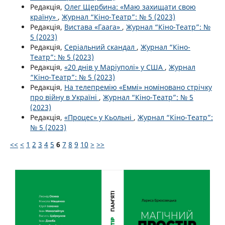
Редакція,
Олег Щербина: «Маю захищати свою
країну»
,
Журнал “Кіно-Театр”: № 5 (2023)
Редакція,
Вистава «Гаага»
,
Журнал “Кіно-Театр”: №
5 (2023)
Редакція,
Серіальний скандал
,
Журнал “Кіно-
Театр”: № 5 (2023)
Редакція,
«20 днів у Маріуполі» у США
,
Журнал
“Кіно-Театр”: № 5 (2023)
Редакція,
На телепремію «Еммі» номіновано стрічку
про війну в Україні
,
Журнал “Кіно-Театр”: № 5
(2023)
Редакція,
«Процес» у Кьольні
,
Журнал “Кіно-Театр”:
№ 5 (2023)
<<
<
1
2
3
4
5
6
7
8
9
10
>
>>