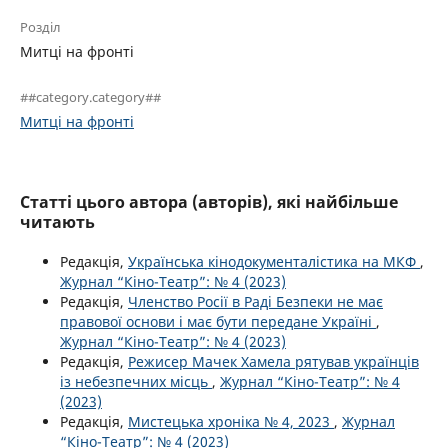
Розділ
Митці на фронті
##category.category##
Митці на фронті
Статті цього автора (авторів), які найбільше
читають
Редакція,
Українська кінодокументалістика на МКФ
,
Журнал “Кіно-Театр”: № 4 (2023)
Редакція,
Членство Росії в Раді Безпеки не має
правової основи і має бути передане Україні
,
Журнал “Кіно-Театр”: № 4 (2023)
Редакція,
Режисер Мачек Хамела рятував українців
із небезпечних місць
,
Журнал “Кіно-Театр”: № 4
(2023)
Редакція,
Мистецька хроніка № 4, 2023
,
Журнал
“Кіно-Театр”: № 4 (2023)