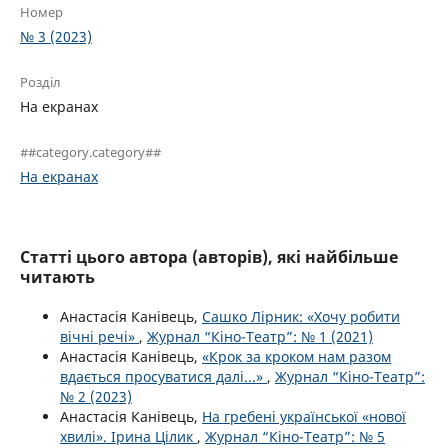
Номер
№ 3 (2023)
Розділ
На екранах
##category.category##
На екранах
Статті цього автора (авторів), які найбільше
читають
Анастасія Канівець,
Сашко Лірник: «Хочу робити
вічні речі»
,
Журнал “Кіно-Театр”: № 1 (2021)
Анастасія Канівець,
«Крок за кроком нам разом
вдається просуватися далі...»
,
Журнал “Кіно-Театр”:
№ 2 (2023)
Анастасія Канівець,
На гребені української «нової
хвилі». Ірина Цілик
,
Журнал “Кіно-Театр”: № 5