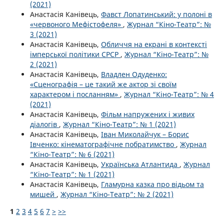
(2021)
Анастасія Канівець,
Фавст Лопатинський: у полоні в
«червоного Мефістофеля»
,
Журнал “Кіно-Театр”: №
3 (2021)
Анастасія Канівець,
Обличчя на екрані в контексті
імперської політики СРСР
,
Журнал “Кіно-Театр”: №
2 (2021)
Анастасія Канівець,
Владлен Одуденко:
«Сценографія – це такий же актор зі своїм
характером і посланням»
,
Журнал “Кіно-Театр”: № 4
(2021)
Анастасія Канівець,
Фільм напружених і живих
діалогів
,
Журнал “Кіно-Театр”: № 1 (2021)
Анастасія Канівець,
Іван Миколайчук – Борис
Івченко: кінематографічне побратимство
,
Журнал
“Кіно-Театр”: № 6 (2021)
Анастасія Канівець,
Українська Атлантида
,
Журнал
“Кіно-Театр”: № 1 (2021)
Анастасія Канівець,
Гламурна казка про відьом та
мишей
,
Журнал “Кіно-Театр”: № 2 (2021)
1
2
3
4
5
6
7
>
>>