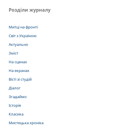
Розділи журналу
Митці на фронті
Світ з Україною
Актуально
Зміст
На сценах
На екранах
Вісті зі студій
Діалог
Згадаймо
Історія
Класика
Мистецька хроніка