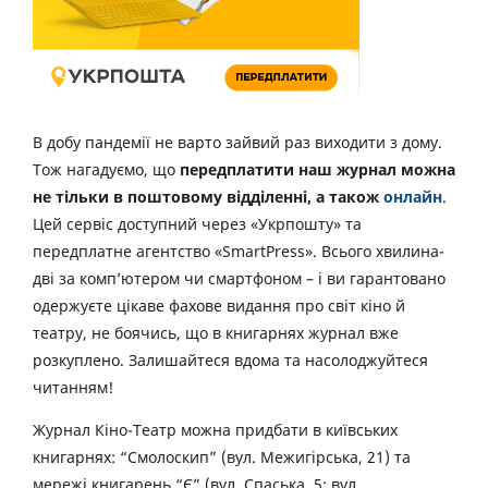
В добу пандемії не варто зайвий раз виходити з дому.
Тож нагадуємо, що
передплатити наш журнал можна
не тільки в поштовому відділенні, а також
онлайн
.
Цей сервіс доступний через «Укрпошту» та
передплатне агентство «SmartPress». Всього хвилина-
дві за комп’ютером чи смартфоном – і ви гарантовано
одержуєте цікаве фахове видання про світ кіно й
театру, не боячись, що в книгарнях журнал вже
розкуплено. Залишайтеся вдома та насолоджуйтеся
читанням!
Журнал Кіно-Театр можна придбати в київських
книгарнях: “Смолоскип” (вул. Межигірська, 21) та
мережі книгарень “Є” (вул. Спаська, 5; вул.