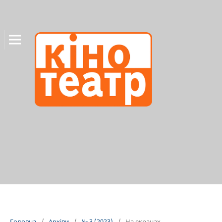
Головна
/
Архіви
/
№ 3 (2023)
/
На екранах