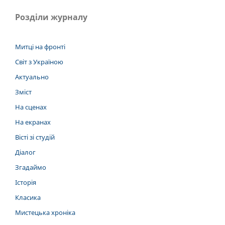
Розділи журналу
Митці на фронті
Світ з Україною
Актуально
Зміст
На сценах
На екранах
Вісті зі студій
Діалог
Згадаймо
Історія
Класика
Мистецька хроніка