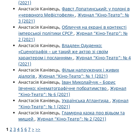
(2021)
Анастасія Канівець,
Фавст Лопатинський: у полоні в
«червоного Мефістофеля»
,
Журнал “Кіно-Театр”: №
3 (2021)
Анастасія Канівець,
Обличчя на екрані в контексті
імперської політики СРСР
,
Журнал “Кіно-Театр”: №
2 (2021)
Анастасія Канівець,
Владлен Одуденко:
«Сценографія – це такий же актор зі своїм
характером і посланням»
,
Журнал “Кіно-Театр”: № 4
(2021)
Анастасія Канівець,
Фільм напружених і живих
діалогів
,
Журнал “Кіно-Театр”: № 1 (2021)
Анастасія Канівець,
Іван Миколайчук – Борис
Івченко: кінематографічне побратимство
,
Журнал
“Кіно-Театр”: № 6 (2021)
Анастасія Канівець,
Українська Атлантида
,
Журнал
“Кіно-Театр”: № 1 (2021)
Анастасія Канівець,
Гламурна казка про відьом та
мишей
,
Журнал “Кіно-Театр”: № 2 (2021)
1
2
3
4
5
6
7
>
>>