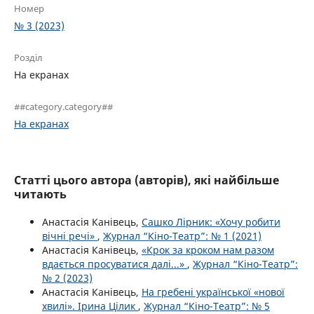
Номер
№ 3 (2023)
Розділ
На екранах
##category.category##
На екранах
Статті цього автора (авторів), які найбільше
читають
Анастасія Канівець,
Сашко Лірник: «Хочу робити
вічні речі»
,
Журнал “Кіно-Театр”: № 1 (2021)
Анастасія Канівець,
«Крок за кроком нам разом
вдається просуватися далі...»
,
Журнал “Кіно-Театр”:
№ 2 (2023)
Анастасія Канівець,
На гребені української «нової
хвилі». Ірина Цілик
,
Журнал “Кіно-Театр”: № 5