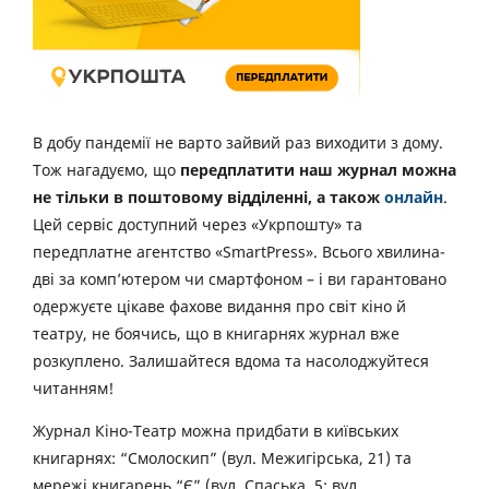
В добу пандемії не варто зайвий раз виходити з дому.
Тож нагадуємо, що
передплатити наш журнал можна
не тільки в поштовому відділенні, а також
онлайн
.
Цей сервіс доступний через «Укрпошту» та
передплатне агентство «SmartPress». Всього хвилина-
дві за комп’ютером чи смартфоном – і ви гарантовано
одержуєте цікаве фахове видання про світ кіно й
театру, не боячись, що в книгарнях журнал вже
розкуплено. Залишайтеся вдома та насолоджуйтеся
читанням!
Журнал Кіно-Театр можна придбати в київських
книгарнях: “Смолоскип” (вул. Межигірська, 21) та
мережі книгарень “Є” (вул. Спаська, 5; вул.