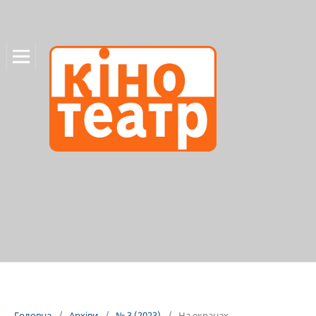
Головна
/
Архіви
/
№ 3 (2023)
/
На екранах