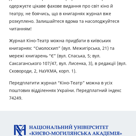
одержуєте цікаве фахове видання про світ кіно й
театру, не боячись, що в книгарнях журнал вже
розкуплено. Залишайтеся вдома та насолоджуйтеся
читанням!
Журнал Кіно-Театр можна придбати в київських
книгарнях: “Смолоскип” (вул. Межигірська, 21) та
мережі книгарень “Є” (вул. Спаська, 5; вул.
Саксаганського 107/47, вул. Лисенка, 3), в редакції (вул.
Сковороди, 2, НаУКМА, корп. 1).
Передплатити журнал “Кіно-Театр” можна в усіх
поштових відділеннях України. Передплатний індекс
74249.