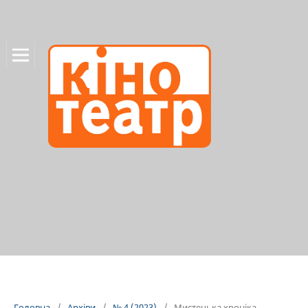
Головна
/
Архіви
/
№ 4 (2023)
/
Мистецька хроніка