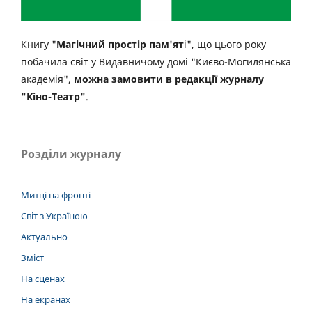
Книгу "
Магічний простір пам'ят
і", що цього року
побачила світ у Видавничому домі "Києво-Могилянська
академія",
можна замовити в редакції журналу
"Кіно-Театр"
.
Розділи журналу
Митці на фронті
Світ з Україною
Актуально
Зміст
На сценах
На екранах