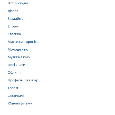
Вісті зі студій
Діалог
Згадаймо
Історія
Класика
Мистецька хроніка
Молоде кіно
Музика в кіно
Нові книги
Обличчя
Професія: режисер
Теорія
Фестивалі
Ювілей фільму