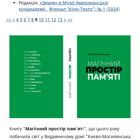
Редакція,
«Земля» в Музеї Американської
кіноакадемії
,
Журнал “Кіно-Театр”: № 1 (2024)
<<
<
4
5
6
7
8
9
10
11
12
13
>
>>
Книгу "
Магічний простір пам'ят
і", що цього року
побачила світ у Видавничому домі "Києво-Могилянська