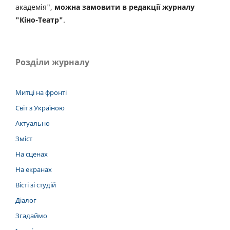
академія",
можна замовити в редакції журналу
"Кіно-Театр"
.
Розділи журналу
Митці на фронті
Світ з Україною
Актуально
Зміст
На сценах
На екранах
Вісті зі студій
Діалог
Згадаймо