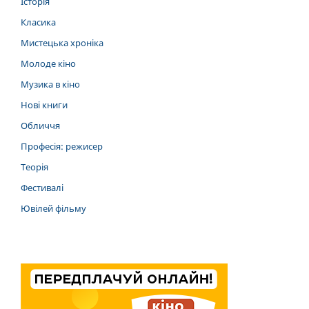
Історія
Класика
Мистецька хроніка
Молоде кіно
Музика в кіно
Нові книги
Обличчя
Професія: режисер
Теорія
Фестивалі
Ювілей фільму