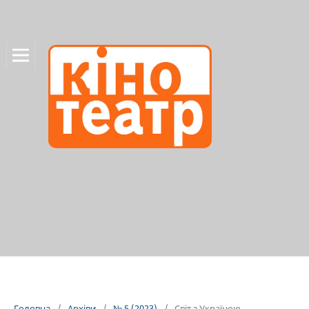
Головна
/
Архіви
/
№ 5 (2023)
/
Світ з Україною