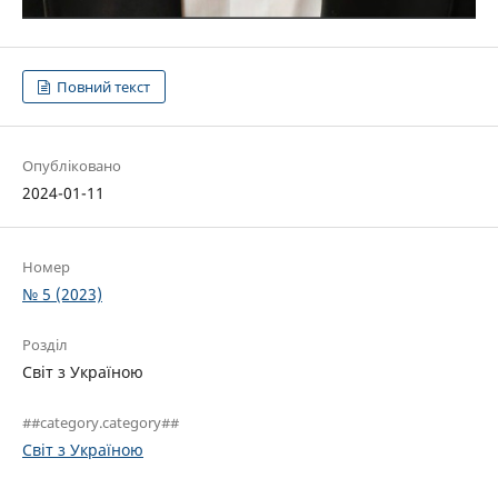
Повний текст
Опубліковано
2024-01-11
Номер
№ 5 (2023)
Розділ
Світ з Україною
##category.category##
Світ з Україною