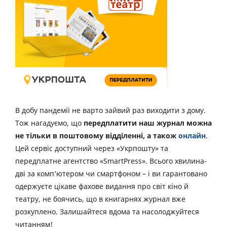
В добу пандемії не варто зайвий раз виходити з дому.
Тож нагадуємо, що
передплатити наш журнал можна
не тільки в поштовому відділенні, а також
онлайн
.
Цей сервіс доступний через «Укрпошту» та
передплатне агентство «SmartPress». Всього хвилина-
дві за комп’ютером чи смартфоном – і ви гарантовано
одержуєте цікаве фахове видання про світ кіно й
театру, не боячись, що в книгарнях журнал вже
розкуплено. Залишайтеся вдома та насолоджуйтеся
читанням!