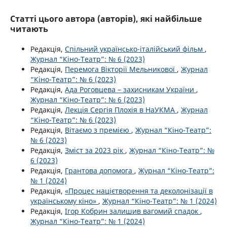
Статті цього автора (авторів), які найбільше
читають
Редакція,
Спільний українсько-італійський фільм
,
Журнал “Кіно-Театр”: № 6 (2023)
Редакція,
Перемога Вікторії Мельникової
,
Журнал
“Кіно-Театр”: № 6 (2023)
Редакція,
Ада Роговцева – захисникам України
,
Журнал “Кіно-Театр”: № 6 (2023)
Редакція,
Лекція Сергія Плохія в НаУКМА
,
Журнал
“Кіно-Театр”: № 6 (2023)
Редакція,
Вітаємо з премією
,
Журнал “Кіно-Театр”:
№ 6 (2023)
Редакція,
Зміст за 2023 рік
,
Журнал “Кіно-Театр”: №
6 (2023)
Редакція,
Грантова допомога
,
Журнал “Кіно-Театр”:
№ 1 (2024)
Редакція,
«Процес націєтворення та деколонізації в
українському кіно»
,
Журнал “Кіно-Театр”: № 1 (2024)
Редакція,
Ігор Кобрин залишив вагомий спадок
,
Журнал “Кіно-Театр”: № 1 (2024)