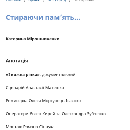
Стираючи памʼять…
Катерина Мірошниченко
Анотація
«І кожна річка»
, документальний
Сценарій Анастасії Матешко
Режисерка Олеся Моргунець-Ісаєнко
Оператори Євген Кирей та Олександра Зубченко
Монтаж Романа Сінчука