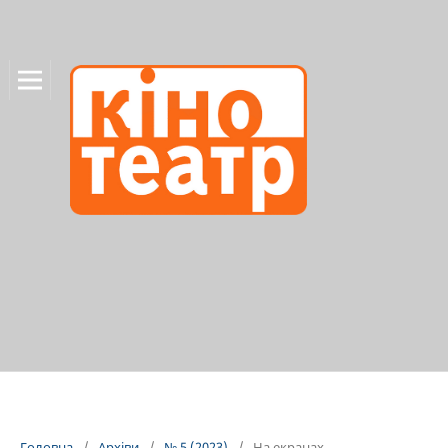
Головна
/
Архіви
/
№ 5 (2023)
/
На екранах