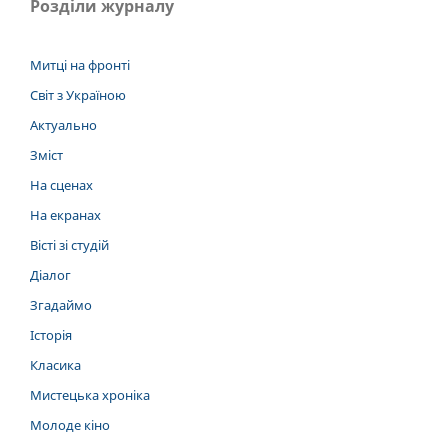
Розділи журналу
Митці на фронті
Світ з Україною
Актуально
Зміст
На сценах
На екранах
Вісті зі студій
Діалог
Згадаймо
Історія
Класика
Мистецька хроніка
Молоде кіно