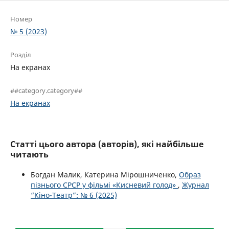
Номер
№ 5 (2023)
Розділ
На екранах
##category.category##
На екранах
Статті цього автора (авторів), які найбільше
читають
Богдан Малик, Катерина Мірошниченко,
Образ
пізнього СРСР у фільмі «Кисневий голод»
,
Журнал
“Кіно-Театр”: № 6 (2025)