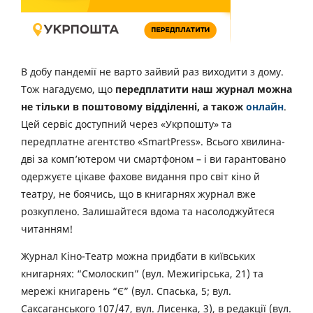
В добу пандемії не варто зайвий раз виходити з дому.
Тож нагадуємо, що
передплатити наш журнал можна
не тільки в поштовому відділенні, а також
онлайн
.
Цей сервіс доступний через «Укрпошту» та
передплатне агентство «SmartPress». Всього хвилина-
дві за комп’ютером чи смартфоном – і ви гарантовано
одержуєте цікаве фахове видання про світ кіно й
театру, не боячись, що в книгарнях журнал вже
розкуплено. Залишайтеся вдома та насолоджуйтеся
читанням!
Журнал Кіно-Театр можна придбати в київських
книгарнях: “Смолоскип” (вул. Межигірська, 21) та
мережі книгарень “Є” (вул. Спаська, 5; вул.
Саксаганського 107/47, вул. Лисенка, 3), в редакції (вул.