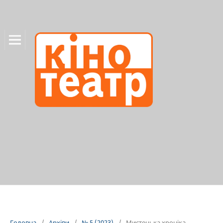
Головна
/
Архіви
/
№ 5 (2023)
/
Мистецька хроніка