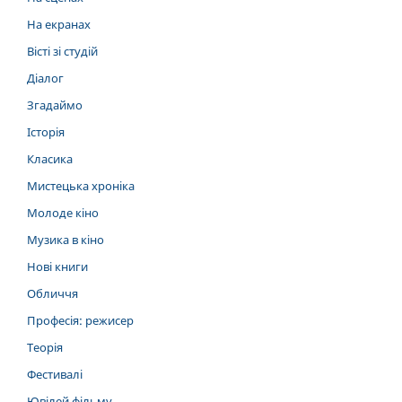
На екранах
Вісті зі студій
Діалог
Згадаймо
Історія
Класика
Мистецька хроніка
Молоде кіно
Музика в кіно
Нові книги
Обличчя
Професія: режисер
Теорія
Фестивалі
Ювілей фільму