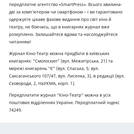
передплатне агентство «SmartPress». Всього хвилина-
дві за комп’ютером чи смартфоном – і ви гарантовано
одержуєте цікаве фахове видання про світ кіно й
театру, не боячись, що в книгарнях журнал вже
розкуплено. Залишайтеся вдома та насолоджуйтеся
читанням!
Журнал Кіно-Театр можна придбати в київських
книгарнях: “Смолоскип” (вул. Межигірська, 21) та
мережі книгарень “Є” (вул. Спаська, 5; вул.
Саксаганського 107/47, вул. Лисенка, 3), в редакції (вул.
Сковороди, 2, НаУКМА, корп. 1).
Передплатити журнал “Кіно-Театр” можна в усіх
поштових відділеннях України. Передплатний індекс
74249.