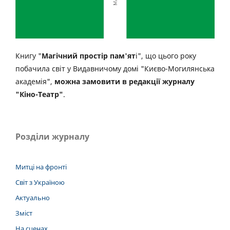
Книгу "
Магічний простір пам'ят
і", що цього року
побачила світ у Видавничому домі "Києво-Могилянська
академія",
можна замовити в редакції журналу
"Кіно-Театр"
.
Розділи журналу
Митці на фронті
Світ з Україною
Актуально
Зміст
На сценах