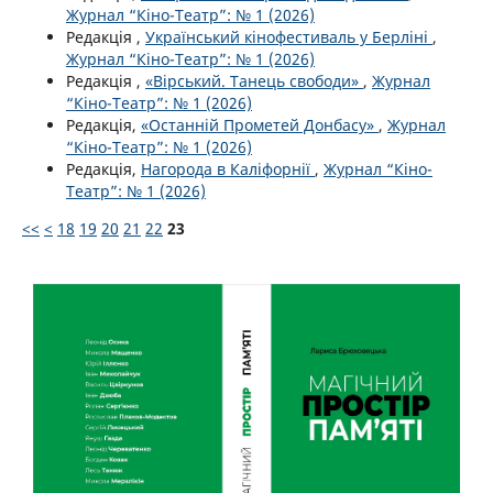
Журнал “Кіно-Театр”: № 1 (2026)
Редакція ,
Український кінофестиваль у Берліні
,
Журнал “Кіно-Театр”: № 1 (2026)
Редакція ,
«Вірський. Танець свободи»
,
Журнал
“Кіно-Театр”: № 1 (2026)
Редакція,
«Останній Прометей Донбасу»
,
Журнал
“Кіно-Театр”: № 1 (2026)
Редакція,
Нагорода в Каліфорнії
,
Журнал “Кіно-
Театр”: № 1 (2026)
<<
<
18
19
20
21
22
23