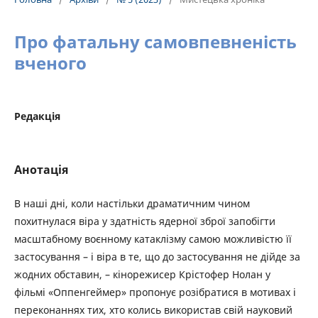
Про фатальну самовпевненість
вченого
Редакція
Анотація
В наші дні, коли настільки драматичним чином
похитнулася віра у здатність ядерної зброї запобігти
масштабному воєнному катаклізму самою можливістю її
застосування – і віра в те, що до застосування не дійде за
жодних обставин, – кінорежисер Крістофер Нолан у
фільмі «Оппенгеймер» пропонує розібратися в мотивах і
переконаннях тих, хто колись використав свій науковий