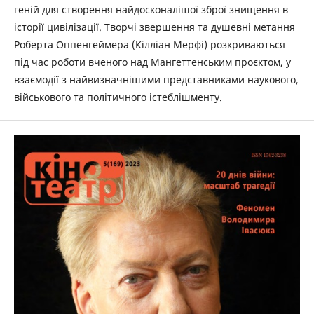
геній для створення найдосконалішої зброї знищення в
історії цивілізації. Творчі звершення та душевні метання
Роберта Оппенгеймера (Кілліан Мерфі) розкриваються
під час роботи вченого над Мангеттенським проєктом, у
взаємодії з найвизначнішими представниками наукового,
військового та політичного істеблішменту.