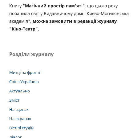
Книгу "
Магічний простір пам'ят
і", що цього року
побачила світ у Видавничому домі "Києво-Могилянська
академія",
можна замовити в редакції журналу
"Кіно-Театр"
.
Розділи журналу
Митці на фронті
Світ з Україною
Актуально
Зміст
На сценах
На екранах
Вісті зі студій
Діалог