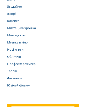
Згадаймо
Історія
Класика
Мистецька хроніка
Молоде кіно
Музика в кіно
Нові книги
Обличчя
Професія: режисер
Теорія
Фестивалі
Ювілей фільму