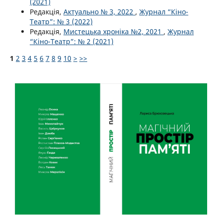
(2021)
Редакція,
Актуально № 3, 2022
,
Журнал “Кіно-
Театр”: № 3 (2022)
Редакція,
Мистецька хроніка №2, 2021
,
Журнал
“Кіно-Театр”: № 2 (2021)
1
2
3
4
5
6
7
8
9
10
>
>>