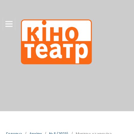
Головна
/
Архіви
/
№ 5 (2023)
/
Мистецька хроніка