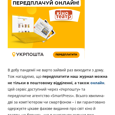
В добу пандемії не варто зайвий раз виходити з дому.
Тож нагадуємо, що
передплатити наш журнал можна
не тільки в поштовому відділенні, а також
онлайн
.
Цей сервіс доступний через «Укрпошту» та
передплатне агентство «SmartPress». Всього хвилина-
дві за комп’ютером чи смартфоном – і ви гарантовано
одержуєте цікаве фахове видання про світ кіно й
театру, не боячись, що в книгарнях журнал вже