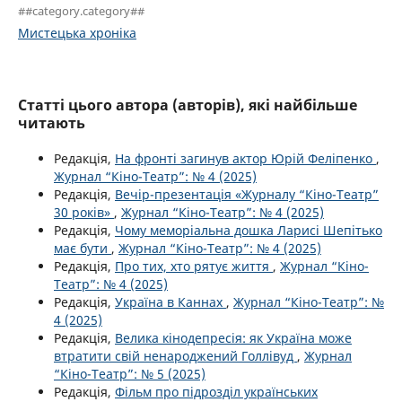
##category.category##
Мистецька хроніка
Статті цього автора (авторів), які найбільше
читають
Редакція,
На фронті загинув актор Юрій Феліпенко
,
Журнал “Кіно-Театр”: № 4 (2025)
Редакція,
Вечір-презентація «Журналу “Кіно-Театр”
30 років»
,
Журнал “Кіно-Театр”: № 4 (2025)
Редакція,
Чому меморіальна дошка Ларисі Шепітько
має бути
,
Журнал “Кіно-Театр”: № 4 (2025)
Редакція,
Про тих, хто рятує життя
,
Журнал “Кіно-
Театр”: № 4 (2025)
Редакція,
Україна в Каннах
,
Журнал “Кіно-Театр”: №
4 (2025)
Редакція,
Велика кінодепресія: як Україна може
втратити свій ненароджений Голлівуд
,
Журнал
“Кіно-Театр”: № 5 (2025)
Редакція,
Фільм про підрозділ українських