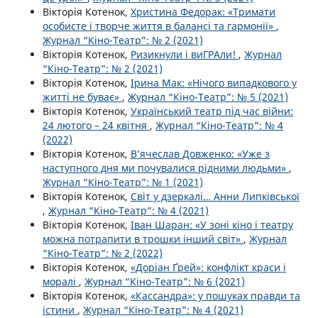
Вікторія Котенок,
Христина Федорак: «Тримати
особисте і творче життя в балансі та гармонії»
,
Журнал “Кіно-Театр”: № 2 (2021)
Вікторія Котенок,
Ризикнули і виГРАли!
,
Журнал
“Кіно-Театр”: № 2 (2021)
Вікторія Котенок,
Ірина Мак: «Нічого випадкового у
житті не буває»
,
Журнал “Кіно-Театр”: № 5 (2021)
Вікторія Котенок,
Український театр під час війни:
24 лютого – 24 квітня
,
Журнал “Кіно-Театр”: № 4
(2022)
Вікторія Котенок,
В’ячеслав Довженко: «Уже з
наступного дня ми почувалися рідними людьми»
,
Журнал “Кіно-Театр”: № 1 (2021)
Вікторія Котенок,
Світ у дзеркалі… Анни Липківської
,
Журнал “Кіно-Театр”: № 4 (2021)
Вікторія Котенок,
Іван Шаран: «У зоні кіно і театру
можна потрапити в трошки інший світ»
,
Журнал
“Кіно-Театр”: № 2 (2022)
Вікторія Котенок,
«Доріан Ґрей»: конфлікт краси і
моралі
,
Журнал “Кіно-Театр”: № 6 (2021)
Вікторія Котенок,
«Кассандра»: у пошуках правди та
істини
,
Журнал “Кіно-Театр”: № 4 (2021)