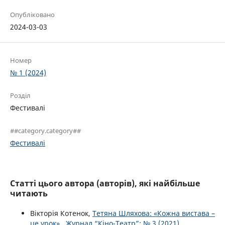
Опубліковано
2024-03-03
Номер
№ 1 (2024)
Розділ
Фестивалі
##category.category##
Фестивалі
Статті цього автора (авторів), які найбільше
читають
Вікторія Котенок,
Тетяна Шляхова: «Кожна вистава –
це урок»
,
Журнал “Кіно-Театр”: № 3 (2021)