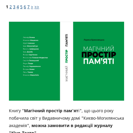
1
2
3
4
5
6
7
>
>>
Книгу "
Магічний простір пам'ят
і", що цього року
побачила світ у Видавничому домі "Києво-Могилянська
академія",
можна замовити в редакції журналу
"Кіно-Театр"
.