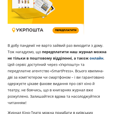
В добу пандемії не варто зайвий раз виходити з дому.
Тож нагадуємо, що
передплатити наш журнал можна
не тільки в поштовому відділенні, а також
онлайн
.
Цей сервіс доступний через «Укрпошту» та
передплатне агентство «SmartPress». Всього хвилина-
дві за комп’ютером чи смартфоном – і ви гарантовано
одержуєте цікаве фахове видання про світ кіно й
театру, не боячись, що в книгарнях журнал вже
розкуплено. Залишайтеся вдома та насолоджуйтеся
читанням!
Журнал Кіно-Театр можна придбати в київських