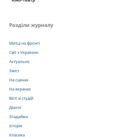
Розділи журналу
Митці на фронті
Світ з Україною
Актуально
Зміст
На сценах
На екранах
Вісті зі студій
Діалог
Згадаймо
Історія
Класика