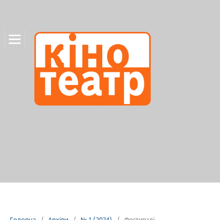
Головна
/
Архіви
/
№ 1 (2024)
/
Фестивалі