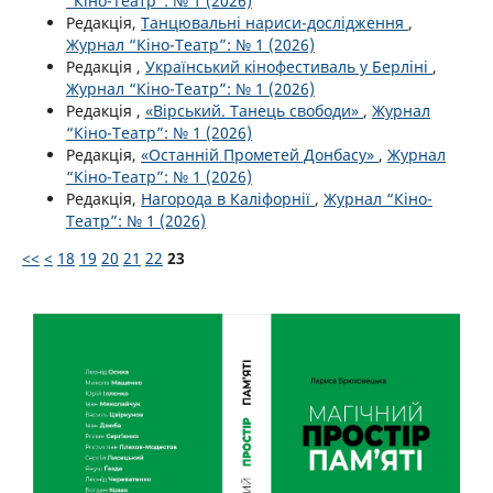
“Кіно-Театр”: № 1 (2026)
Редакція,
Танцювальні нариси-дослідження
,
Журнал “Кіно-Театр”: № 1 (2026)
Редакція ,
Український кінофестиваль у Берліні
,
Журнал “Кіно-Театр”: № 1 (2026)
Редакція ,
«Вірський. Танець свободи»
,
Журнал
“Кіно-Театр”: № 1 (2026)
Редакція,
«Останній Прометей Донбасу»
,
Журнал
“Кіно-Театр”: № 1 (2026)
Редакція,
Нагорода в Каліфорнії
,
Журнал “Кіно-
Театр”: № 1 (2026)
<<
<
18
19
20
21
22
23