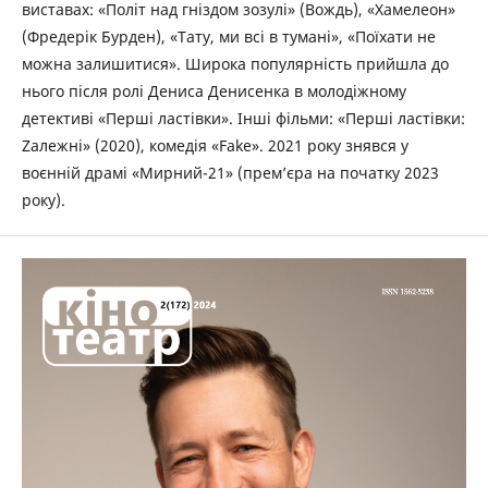
виставах: «Політ над гніздом зозулі» (Вождь), «Хамелеон»
(Фредерік Бурден), «Тату, ми всі в тумані», «Поїхати не
можна залишитися». Широка популярність прийшла до
нього після ролі Дениса Денисенка в молодіжному
детективі «Перші ластівки». Інші фільми: «Перші ластівки:
Zалежні» (2020), комедія «Fake». 2021 року знявся у
воєнній драмі «Мирний-21» (прем’єра на початку 2023
року).