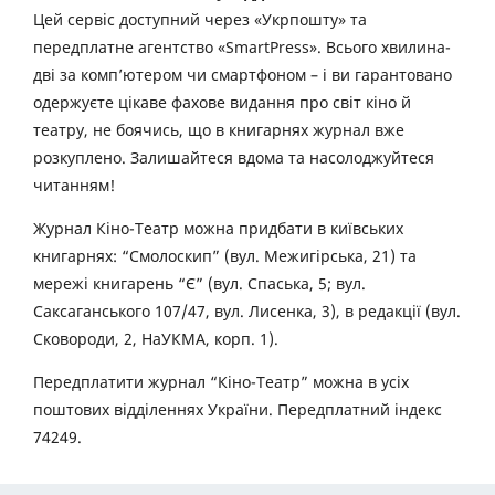
Цей сервіс доступний через «Укрпошту» та
передплатне агентство «SmartPress». Всього хвилина-
дві за комп’ютером чи смартфоном – і ви гарантовано
одержуєте цікаве фахове видання про світ кіно й
театру, не боячись, що в книгарнях журнал вже
розкуплено. Залишайтеся вдома та насолоджуйтеся
читанням!
Журнал Кіно-Театр можна придбати в київських
книгарнях: “Смолоскип” (вул. Межигірська, 21) та
мережі книгарень “Є” (вул. Спаська, 5; вул.
Саксаганського 107/47, вул. Лисенка, 3), в редакції (вул.
Сковороди, 2, НаУКМА, корп. 1).
Передплатити журнал “Кіно-Театр” можна в усіх
поштових відділеннях України. Передплатний індекс
74249.