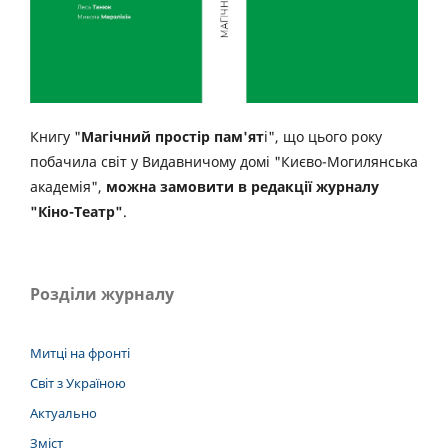
Книгу "
Магічний простір пам'ят
і", що цього року
побачила світ у Видавничому домі "Києво-Могилянська
академія",
можна замовити в редакції журналу
"Кіно-Театр"
.
Розділи журналу
Митці на фронті
Світ з Україною
Актуально
Зміст