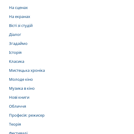
На сценах
На екранах
Вісті зі студій
Діалог
Згадаймо
Історія
Класика
Мистецька хроніка
Молоде кіно
Музика в кіно
Нові книги
Обличчя
Професія: режисер
Теорія
Фестивалі