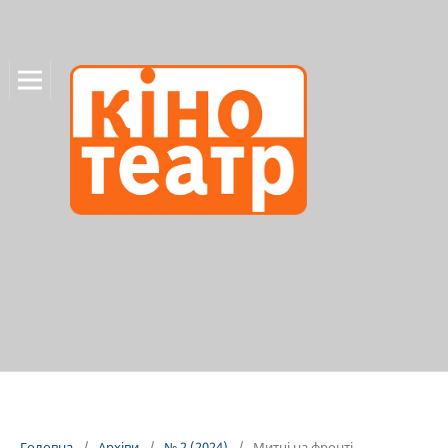
Головна
/
Архіви
/
№ 2 (2024)
/
Митці на фронті