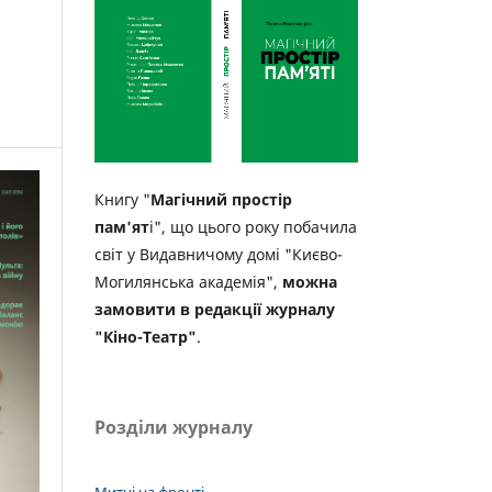
Книгу "
Магічний простір
пам'ят
і", що цього року побачила
світ у Видавничому домі "Києво-
Могилянська академія",
можна
замовити в редакції журналу
"Кіно-Театр"
.
Розділи журналу