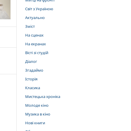
Митці на фронті
Світ з Україною
Актуально
Зміст
На сценах
На екранах
Вісті зі студій
Діалог
Згадаймо
Історія
Класика
Мистецька хроніка
Молоде кіно
Музика в кіно
Нові книги