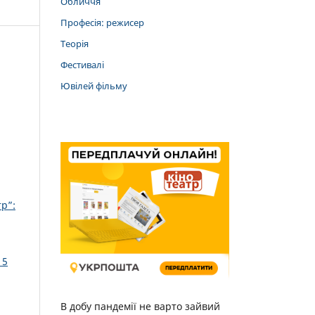
Обличчя
Професія: режисер
Теорія
Фестивалі
Ювілей фільму
р”:
 5
В добу пандемії не варто зайвий