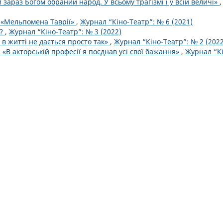
зараз Богом обраний народ. У всьому трагізмі і у всій величі»
,
 «Мельпомена Таврії»
,
Журнал “Кіно-Театр”: № 6 (2021)
я?
,
Журнал “Кіно-Театр”: № 3 (2022)
 в житті не дається просто так»
,
Журнал “Кіно-Театр”: № 2 (2022
«В акторській професії я поєднав усі свої бажання»
,
Журнал “К