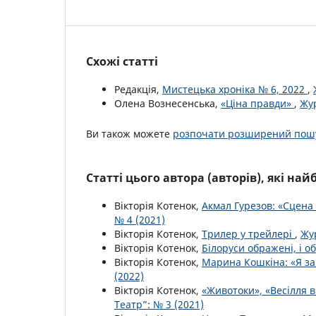
Схожі статті
Редакція,
Мистецька хроніка № 6, 2022
,
Олена Вознесенська,
«Ціна правди»
,
Жур
Ви також можете
розпочати розширений пошу
Статті цього автора (авторів), які на
Вікторія Котенок,
Акмал Гурезов: «Сцена
№ 4 (2021)
Вікторія Котенок,
Трилер у трейлері
,
Жур
Вікторія Котенок,
Білоруси ображені, і о
Вікторія Котенок,
Марина Кошкіна: «Я за
(2022)
Вікторія Котенок,
«Животоки», «Весілля 
Театр”: № 3 (2021)