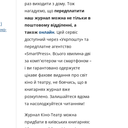
раз виходити з дому. Тож
нагадуємо, що
передплатити
наш журнал можна не тільки в
)
поштовому відділенні, а
іно-
також
онлайн
. Цей сервіс
доступний через «Укрпошту» та
передплатне агентство
«SmartPress». Всього хвилина-дві
за комп’ютером чи смартфоном –
і ви гарантовано одержуєте
цікаве фахове видання про світ
кіно й театру, не боячись, що в
книгарнях журнал вже
розкуплено. Залишайтеся вдома
та насолоджуйтеся читанням!
Журнал Кіно-Театр можна
придбати в київських книгарнях: