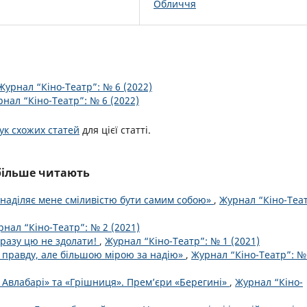
Обличчя
Журнал “Кіно-Театр”: № 6 (2022)
нал “Кіно-Театр”: № 6 (2022)
к схожих статей
для цієї статті.
йбільше читають
 наділяє мене сміливістю бути самим собою»
,
Журнал “Кіно-Теат
нал “Кіно-Театр”: № 2 (2021)
бразу цю не здолати!
,
Журнал “Кіно-Театр”: № 1 (2021)
 правду, але більшою мірою за надію»
,
Журнал “Кіно-Театр”: №
в Авлабарі» та «Грішниця». Прем’єри «Берегині»
,
Журнал “Кіно-