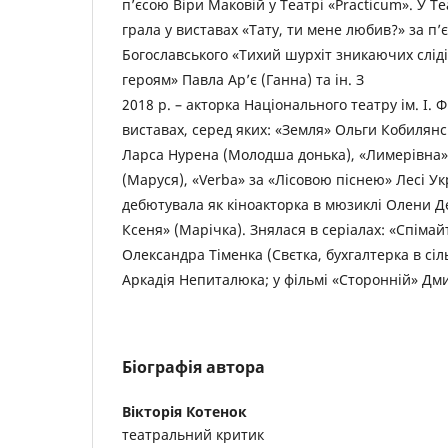
п’єсою Віри Маковій у Театрі «Practicum». У Те
грала у виставах «Тату, ти мене любив?» за п
Богославського «Тихий шурхіт зникаючих сліді
героям» Павла Ар’є (Ганна) та ін. З
2018 р. – акторка Національного театру ім. І. 
виставах, серед яких: «Земля» Ольги Кобилянсь
Ларса Нурена (Молодша донька), «Лимерівна
(Маруся), «Verba» за «Лісовою піснею» Лесі Ук
дебютувала як кіноакторка в мюзиклі Олени Д
Ксеня» (Марічка). Знялася в серіалах: «Спіма
Олександра Тіменка (Свєтка, бухгалтерка в сіль
Аркадія Непиталюка; у фільмі «Сторонній» Дм
Біографія автора
Вікторія Котенок
театральний критик