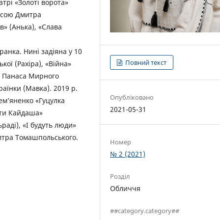
атрі «Золоті ворота»
’єсою Дмитра
в» (Анька), «Слава
Франка. Нині задіяна у 10
Повний текст
кої (Рахіра), «Війна»
» Панаса Мирного
раїнки (Мавка). 2019 р.
Опубліковано
ем’яненко «Гуцулка
2021-05-31
йти Кайдаша»
раді), «І будуть люди»
итра Томашпольського.
Номер
№ 2 (2021)
Розділ
Обличчя
##category.category##