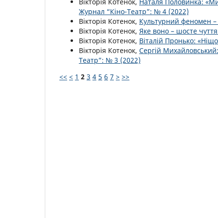
Вікторія Котенок,
Наталя Половинка: «Ми 
Журнал “Кіно-Театр”: № 4 (2022)
Вікторія Котенок,
Культурний феномен –
Вікторія Котенок,
Яке воно – шосте чутт
Вікторія Котенок,
Віталій Пронько: «Ніщо
Вікторія Котенок,
Сергій Михайловський: 
Театр”: № 3 (2022)
<<
<
1
2
3
4
5
6
7
>
>>