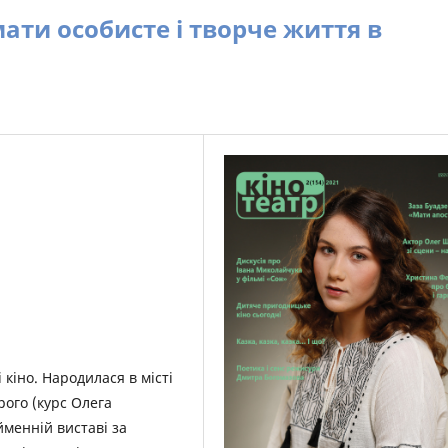
ати особисте і творче життя в
і кіно. Народилася в місті
рого (курс Олега
йменній виставі за