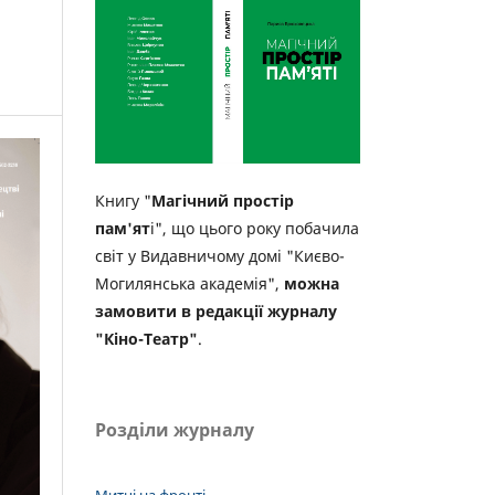
Книгу "
Магічний простір
пам'ят
і", що цього року побачила
світ у Видавничому домі "Києво-
Могилянська академія",
можна
замовити в редакції журналу
"Кіно-Театр"
.
Розділи журналу