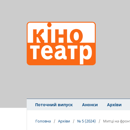
Поточний випуск
Анонси
Архіви
Головна
/
Архіви
/
№ 5 (2024)
/
Митці на фрон