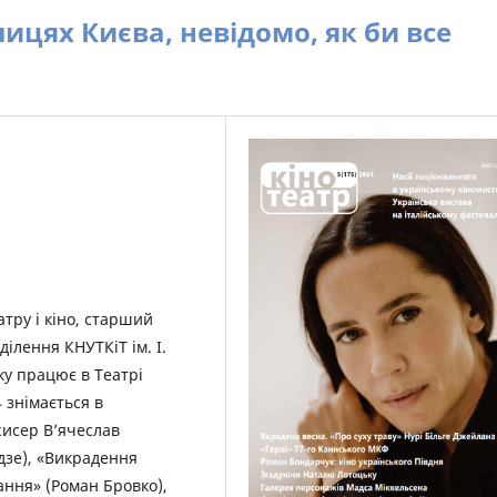
лицях Києва, невідомо, як би все
атру і кіно, старший
ділення КНУТКіТ ім. І.
оку працює в Театрі
4 знімається в
жисер В’ячеслав
дзе), «Викрадення
ання» (Роман Бровко),