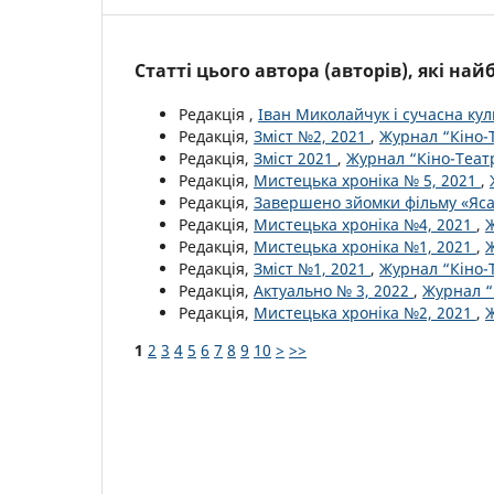
Статті цього автора (авторів), які на
Редакція ,
Іван Миколайчук і сучасна ку
Редакція,
Зміст №2, 2021
,
Журнал “Кіно-Т
Редакція,
Зміст 2021
,
Журнал “Кіно-Театр
Редакція,
Мистецька хроніка № 5, 2021
,
Редакція,
Завершено зйомки фільму «Яс
Редакція,
Мистецька хроніка №4, 2021
,
Ж
Редакція,
Мистецька хроніка №1, 2021
,
Ж
Редакція,
Зміст №1, 2021
,
Журнал “Кіно-Т
Редакція,
Актуально № 3, 2022
,
Журнал “
Редакція,
Мистецька хроніка №2, 2021
,
Ж
1
2
3
4
5
6
7
8
9
10
>
>>