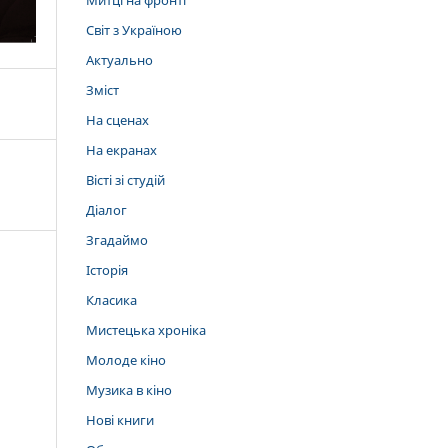
Митці на фронті
Світ з Україною
Актуально
Зміст
На сценах
На екранах
Вісті зі студій
Діалог
Згадаймо
Історія
Класика
Мистецька хроніка
Молоде кіно
Музика в кіно
Нові книги