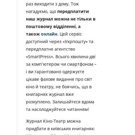
раз виходити з дому. Тож
нагадуємо, що
передплатити
наш журнал можна не тільки в
поштовому відділенні, а
також
онлайн
. Цей сервіс
доступний через «Укрпошту» та
передплатне агентство
«SmartPress». Всього хвилина-дві
за комп’ютером чи смартфоном –
і ви гарантовано одержуєте
цікаве фахове видання про світ
кіно й театру, не боячись, що в
книгарнях журнал вже
розкуплено. Залишайтеся вдома
та насолоджуйтеся читанням!
Журнал Кіно-Театр можна
придбати в київських книгарнях: