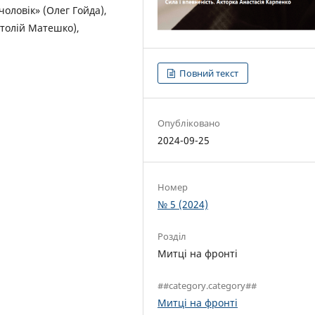
оловік» (Олег Гойда),
атолій Матешко),
Повний текст
Опубліковано
2024-09-25
Номер
№ 5 (2024)
Розділ
Митці на фронті
##category.category##
Митці на фронті