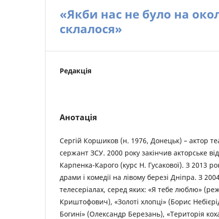
«Якби нас не було на око
склалося»
Редакція
Анотація
Сергій Коршиков (н. 1976, Донецьк) – актор те
сержант ЗСУ. 2000 року закінчив акторське від
Карпенка-Карого (курс Н. Гусакової). З 2013 р
драми і комедії на лівому березі Дніпра. З 200
телесеріалах, серед яких: «Я тебе люблю» (ре
Криштофович), «Золоті хлопці» (Борис Небієрі
Богині» (Олександр Березань), «Територія кох