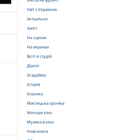
Митці на фронті
Світ з Україною
Актуально
Зміст
На сценах
На екранах
Вісті зі студій
Діалог
Згадаймо
Історія
Класика
Мистецька хроніка
Молоде кіно
Музика в кіно
Нові книги