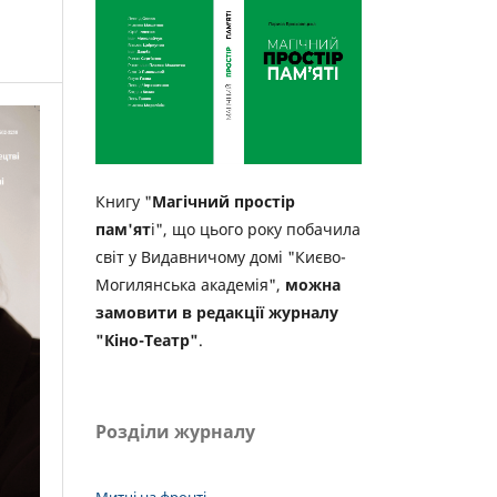
Книгу "
Магічний простір
пам'ят
і", що цього року побачила
світ у Видавничому домі "Києво-
Могилянська академія",
можна
замовити в редакції журналу
"Кіно-Театр"
.
Розділи журналу