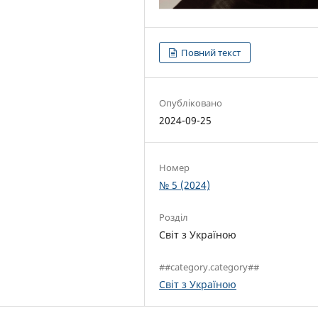
Повний текст
Опубліковано
2024-09-25
Номер
№ 5 (2024)
Розділ
Світ з Україною
##category.category##
Світ з Україною