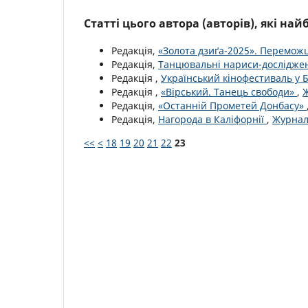
Статті цього автора (авторів), які на
Редакція,
«Золота дзиґа-2025». Перемож
Редакція,
Танцювальні нариси-дослідж
Редакція ,
Український кінофестиваль у 
Редакція ,
«Вірський. Танець свободи»
,
Ж
Редакція,
«Останній Прометей Донбасу»
Редакція,
Нагорода в Каліфорнії
,
Журнал 
<<
<
18
19
20
21
22
23