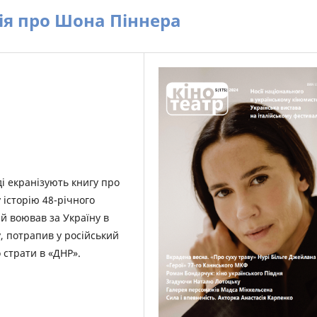
рія про Шона Піннера
і екранізують книгу про
 історію 48-річного
й воював за Україну в
у, потрапив у російський
 страти в «ДНР».