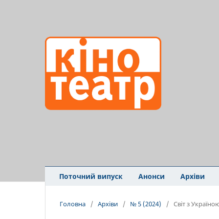
Поточний випуск
Анонси
Архіви
Головна
/
Архіви
/
№ 5 (2024)
/
Світ з Україно