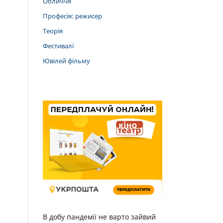
Обличчя
Професія: режисер
Теорія
Фестивалі
Ювілей фільму
В добу пандемії не варто зайвий