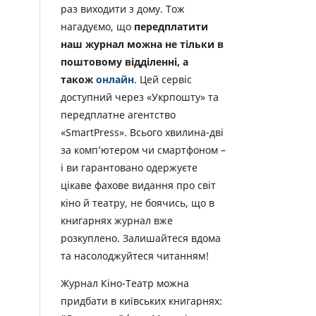
раз виходити з дому. Тож
нагадуємо, що
передплатити
наш журнал можна не тільки в
поштовому відділенні, а
також
онлайн
. Цей сервіс
доступний через «Укрпошту» та
передплатне агентство
«SmartPress». Всього хвилина-дві
за комп’ютером чи смартфоном –
і ви гарантовано одержуєте
цікаве фахове видання про світ
кіно й театру, не боячись, що в
книгарнях журнал вже
розкуплено. Залишайтеся вдома
та насолоджуйтеся читанням!
Журнал Кіно-Театр можна
придбати в київських книгарнях: