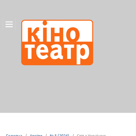
Головна
/
Архіви
/
№ 5 (2024)
/
Світ з Україною