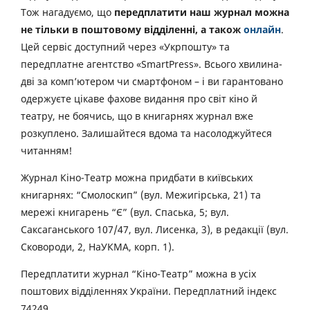
Тож нагадуємо, що
передплатити наш журнал можна
не тільки в поштовому відділенні, а також
онлайн
.
Цей сервіс доступний через «Укрпошту» та
передплатне агентство «SmartPress». Всього хвилина-
дві за комп’ютером чи смартфоном – і ви гарантовано
одержуєте цікаве фахове видання про світ кіно й
театру, не боячись, що в книгарнях журнал вже
розкуплено. Залишайтеся вдома та насолоджуйтеся
читанням!
Журнал Кіно-Театр можна придбати в київських
книгарнях: “Смолоскип” (вул. Межигірська, 21) та
мережі книгарень “Є” (вул. Спаська, 5; вул.
Саксаганського 107/47, вул. Лисенка, 3), в редакції (вул.
Сковороди, 2, НаУКМА, корп. 1).
Передплатити журнал “Кіно-Театр” можна в усіх
поштових відділеннях України. Передплатний індекс
74249.