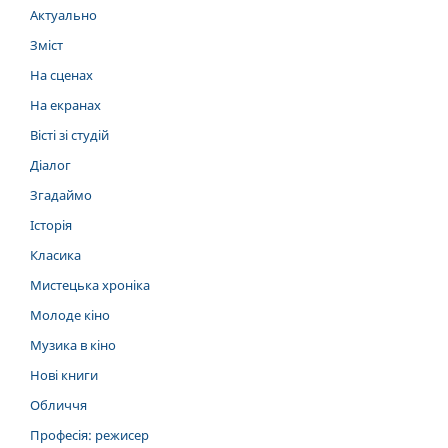
Актуально
Зміст
На сценах
На екранах
Вісті зі студій
Діалог
Згадаймо
Історія
Класика
Мистецька хроніка
Молоде кіно
Музика в кіно
Нові книги
Обличчя
Професія: режисер